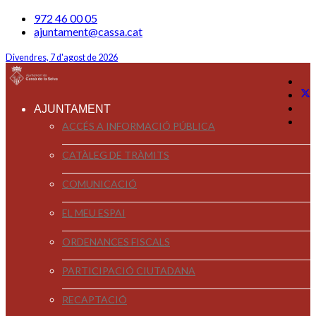
972 46 00 05
ajuntament@cassa.cat
Divendres, 7 d'agost de 2026
AJUNTAMENT
ACCÉS A INFORMACIÓ PÚBLICA
CATÀLEG DE TRÀMITS
COMUNICACIÓ
EL MEU ESPAI
ORDENANCES FISCALS
PARTICIPACIÓ CIUTADANA
RECAPTACIÓ