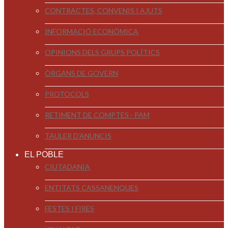
CONTRACTES, CONVENIS I AJUTS
INFORMACIÓ ECONÒMICA
OPINIONS DELS GRUPS POLÍTICS
ÒRGANS DE GOVERN
PROTOCOLS
RETIMENT DE COMPTES - PAM
TAULER D'ANUNCIS
EL POBLE
CIUTADANIA
ENTITATS CASSANENQUES
FESTES I FIRES