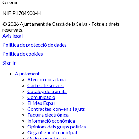
Girona
NIF. P1704900-H
© 2026 Ajuntament de Cassà de la Selva - Tots els drets
reservats.
Avis legal
Política de protecció de dades
Política de cookies
Sign In
Ajuntament
Atenció ciutadana
Cartes de serveis
Catàleg de tràmits
Comunicació
El Meu Espai
Contractes, convenis i ajuts
Factura electrònica
Informació econòmica
Opinions dels grups polítics
Organització municipal
Ordenances fiscals