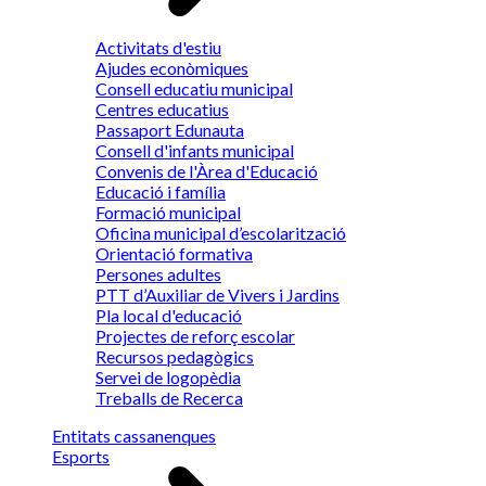
Activitats d'estiu
Ajudes econòmiques
Consell educatiu municipal
Centres educatius
Passaport Edunauta
Consell d'infants municipal
Convenis de l'Àrea d'Educació
Educació i família
Formació municipal
Oficina municipal d’escolarització
Orientació formativa
Persones adultes
PTT d’Auxiliar de Vivers i Jardins
Pla local d'educació
Projectes de reforç escolar
Recursos pedagògics
Servei de logopèdia
Treballs de Recerca
Entitats cassanenques
Esports