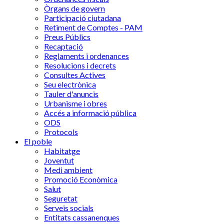
Òrgans de govern
Participació ciutadana
Retiment de Comptes - PAM
Preus Públics
Recaptació
Reglaments i ordenances
Resolucions i decrets
Consultes Actives
Seu electrònica
Tauler d'anuncis
Urbanisme i obres
Accés a informació pública
ODS
Protocols
El poble
Habitatge
Joventut
Medi ambient
Promoció Econòmica
Salut
Seguretat
Serveis socials
Entitats cassanenques