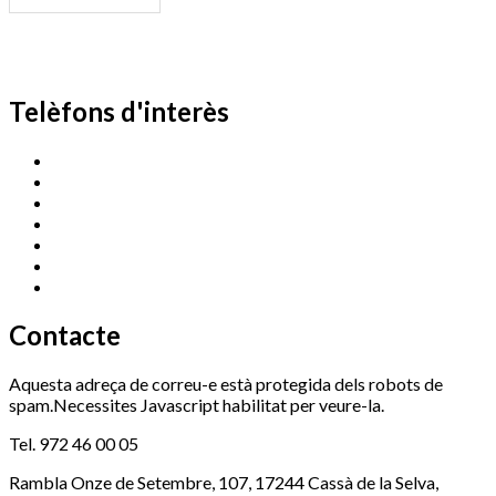
Telèfons d'interès
Cassà Jove
669 166 000
Centre Cultural Sala Galà
972 462 820
Esports (zona esportiva)
972 461 527
Promoció Econòmica
972 462 821
Ràdio Cassà
972 463 777
Serveis Socials
972 460 851
Xaloc
972 900 235
Contacte
Aquesta adreça de correu-e està protegida dels robots de
spam.Necessites Javascript habilitat per veure-la.
Tel. 972 46 00 05
Rambla Onze de Setembre, 107, 17244 Cassà de la Selva,