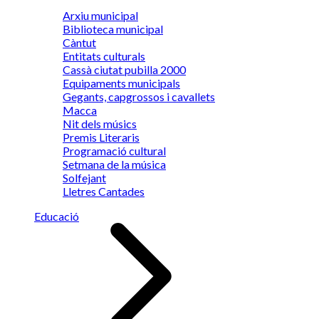
Arxiu municipal
Biblioteca municipal
Càntut
Entitats culturals
Cassà ciutat pubilla 2000
Equipaments municipals
Gegants, capgrossos i cavallets
Macca
Nit dels músics
Premis Literaris
Programació cultural
Setmana de la música
Solfejant
Lletres Cantades
Educació