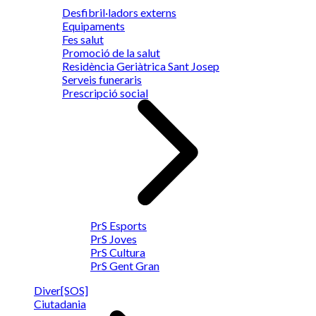
Desfibril·ladors externs
Equipaments
Fes salut
Promoció de la salut
Residència Geriàtrica Sant Josep
Serveis funeraris
Prescripció social
PrS Esports
PrS Joves
PrS Cultura
PrS Gent Gran
Diver[SOS]
Ciutadania