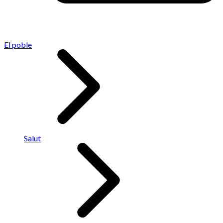
El poble
Salut