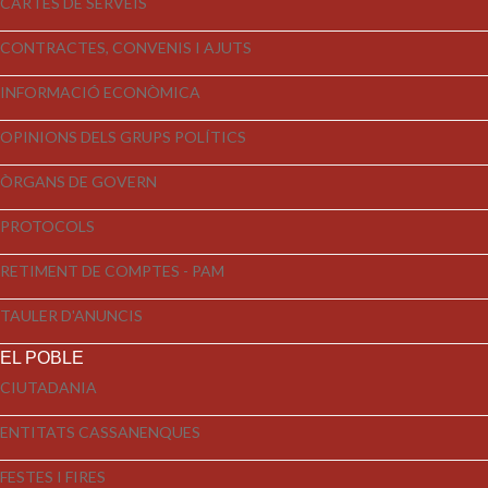
CARTES DE SERVEIS
CONTRACTES, CONVENIS I AJUTS
INFORMACIÓ ECONÒMICA
OPINIONS DELS GRUPS POLÍTICS
ÒRGANS DE GOVERN
PROTOCOLS
RETIMENT DE COMPTES - PAM
TAULER D'ANUNCIS
EL POBLE
CIUTADANIA
ENTITATS CASSANENQUES
FESTES I FIRES