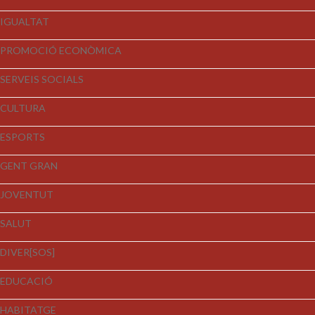
IGUALTAT
PROMOCIÓ ECONÒMICA
SERVEIS SOCIALS
CULTURA
ESPORTS
GENT GRAN
JOVENTUT
SALUT
DIVER[SOS]
EDUCACIÓ
HABITATGE