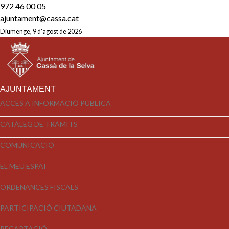
972 46 00 05
ajuntament@cassa.cat
Diumenge, 9 d'agost de 2026
AJUNTAMENT
ACCÉS A INFORMACIÓ PÚBLICA
CATÀLEG DE TRÀMITS
COMUNICACIÓ
EL MEU ESPAI
ORDENANCES FISCALS
PARTICIPACIÓ CIUTADANA
RECAPTACIÓ