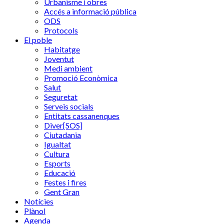
Urbanisme i obres
Accés a informació pública
ODS
Protocols
El poble
Habitatge
Joventut
Medi ambient
Promoció Econòmica
Salut
Seguretat
Serveis socials
Entitats cassanenques
Diver[SOS]
Ciutadania
Igualtat
Cultura
Esports
Educació
Festes i fires
Gent Gran
Notícies
Plànol
Agenda