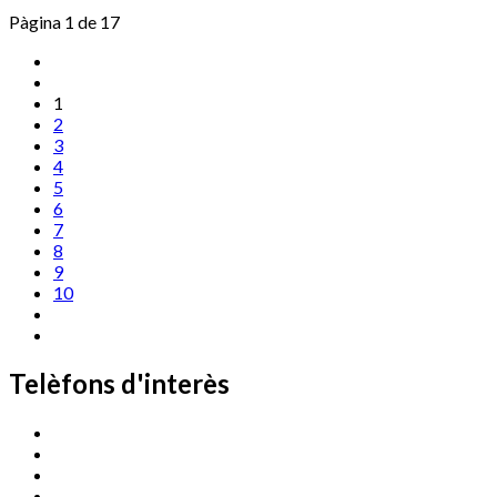
Pàgina 1 de 17
1
2
3
4
5
6
7
8
9
10
Telèfons d'interès
Cassà Jove
669 166 000
Centre Cultural Sala Galà
972 462 820
Esports (zona esportiva)
972 461 527
Promoció Econòmica
972 462 821