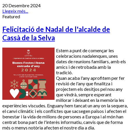
20 Desembre 2024
Llegeix més...
Featured
Felicitació de Nadal de l'alcalde de
Cassà de la Selva
Estem a punt de començar les
celebracions nadalenques, unes
dates de reunions familiars, amb els
amics i de retrobada amb la
tradició.
Quan acaba l'any aprofitem per fer
revisió de l'any que finalitza i
projectem els desitjos pel nou any
que vindrà, sempre esperant
millorar i deixant en la memòria les
experiències viscudes. Enguany hem tancat un any on la sequera,
el canvi climàtic i els conflictes que sacsegen països i afecten el
benestar i la vida de milions de persones a Europa i al món han
centrat bona part de l'interès informatiu, canvis que de forma
més o menys notòria afecten el nostre dia a dia.