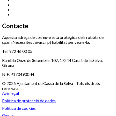
Ràdio Cassà
972 463 777
Serveis Socials
972 460 851
Xaloc
972 900 235
Contacte
Aquesta adreça de correu-e està protegida dels robots de
spam.Necessites Javascript habilitat per veure-la.
Tel. 972 46 00 05
Rambla Onze de Setembre, 107, 17244 Cassà de la Selva,
Girona
NIF. P1704900-H
© 2026 Ajuntament de Cassà de la Selva - Tots els drets
reservats.
Avis legal
Política de protecció de dades
Política de cookies
Sign In