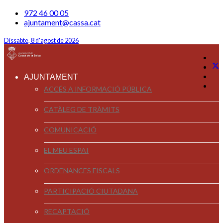
972 46 00 05
ajuntament@cassa.cat
Dissabte, 8 d'agost de 2026
AJUNTAMENT
ACCÉS A INFORMACIÓ PÚBLICA
CATÀLEG DE TRÀMITS
COMUNICACIÓ
EL MEU ESPAI
ORDENANCES FISCALS
PARTICIPACIÓ CIUTADANA
RECAPTACIÓ