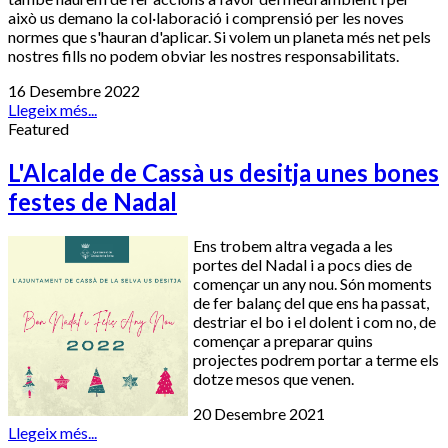
això us demano la col·laboració i comprensió per les noves
normes que s'hauran d'aplicar. Si volem un planeta més net pels
nostres fills no podem obviar les nostres responsabilitats.
16 Desembre 2022
Llegeix més...
Featured
L'Alcalde de Cassà us desitja unes bones
festes de Nadal
Ens trobem altra vegada a les
portes del Nadal i a pocs dies de
començar un any nou. Són moments
de fer balanç del que ens ha passat,
destriar el bo i el dolent i com no, de
començar a preparar quins
projectes podrem portar a terme els
dotze mesos que venen.
20 Desembre 2021
Llegeix més...