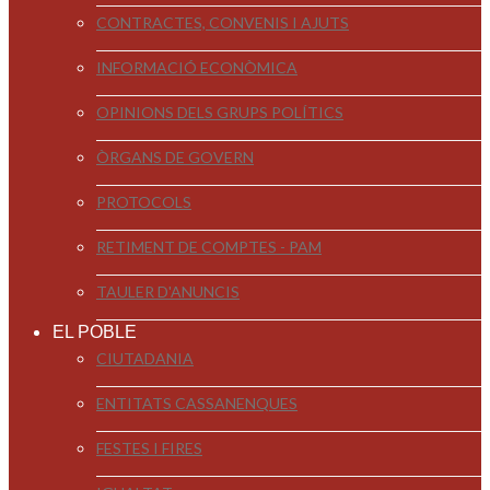
CONTRACTES, CONVENIS I AJUTS
INFORMACIÓ ECONÒMICA
OPINIONS DELS GRUPS POLÍTICS
ÒRGANS DE GOVERN
PROTOCOLS
RETIMENT DE COMPTES - PAM
TAULER D'ANUNCIS
EL POBLE
CIUTADANIA
ENTITATS CASSANENQUES
FESTES I FIRES