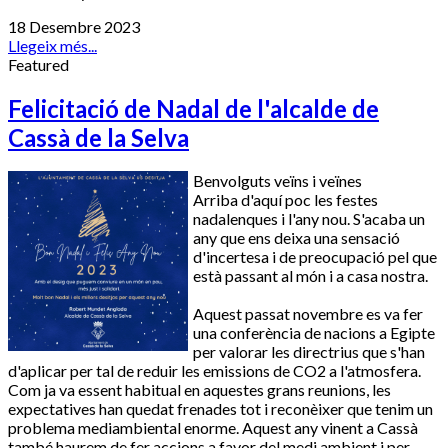
18 Desembre 2023
Llegeix més...
Featured
Felicitació de Nadal de l'alcalde de
Cassà de la Selva
Benvolguts veïns i veïnes
Arriba d'aquí poc les festes
nadalenques i l'any nou. S'acaba un
any que ens deixa una sensació
d'incertesa i de preocupació pel que
està passant al món i a casa nostra.
Aquest passat novembre es va fer
una conferència de nacions a Egipte
per valorar les directrius que s'han
d'aplicar per tal de reduir les emissions de CO2 a l'atmosfera.
Com ja va essent habitual en aquestes grans reunions, les
expectatives han quedat frenades tot i reconèixer que tenim un
problema mediambiental enorme. Aquest any vinent a Cassà
també haurem de fer accions a favor del medi ambient i per