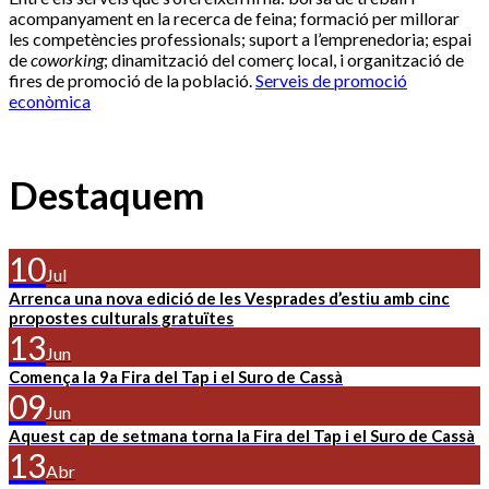
acompanyament en la recerca de feina; formació per millorar
les competències professionals; suport a l’emprenedoria; espai
de
coworking
; dinamització del comerç local, i organització de
fires de promoció de la població.
Serveis de promoció
econòmica
Destaquem
10
Jul
Arrenca una nova edició de les Vesprades d’estiu amb cinc
propostes culturals gratuïtes
13
Jun
Comença la 9a Fira del Tap i el Suro de Cassà
09
Jun
Aquest cap de setmana torna la Fira del Tap i el Suro de Cassà
13
Abr