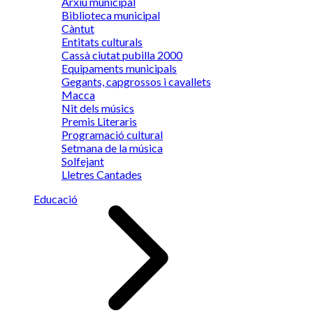
Arxiu municipal
Biblioteca municipal
Càntut
Entitats culturals
Cassà ciutat pubilla 2000
Equipaments municipals
Gegants, capgrossos i cavallets
Macca
Nit dels músics
Premis Literaris
Programació cultural
Setmana de la música
Solfejant
Lletres Cantades
Educació