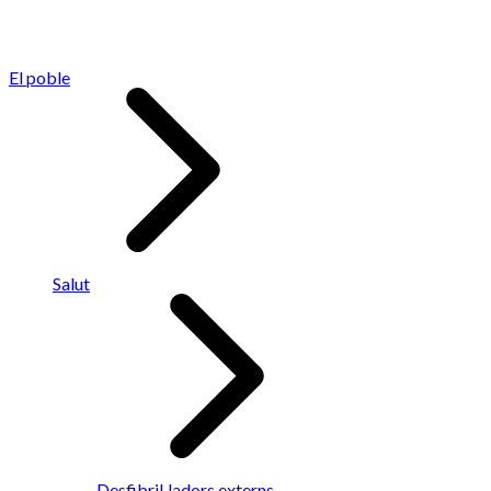
El poble
Salut
Desfibril·ladors externs