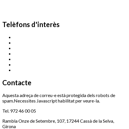
Telèfons d'interès
Cassà Jove
669 166 000
Centre Cultural Sala Galà
972 462 820
Esports (zona esportiva)
972 461 527
Promoció Econòmica
972 462 821
Ràdio Cassà
972 463 777
Serveis Socials
972 460 851
Xaloc
972 900 235
Contacte
Aquesta adreça de correu-e està protegida dels robots de
spam.Necessites Javascript habilitat per veure-la.
Tel. 972 46 00 05
Rambla Onze de Setembre, 107, 17244 Cassà de la Selva,
Girona