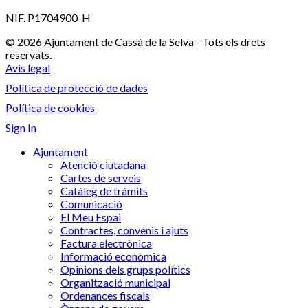
NIF. P1704900-H
© 2026 Ajuntament de Cassà de la Selva - Tots els drets
reservats.
Avis legal
Política de protecció de dades
Política de cookies
Sign In
Ajuntament
Atenció ciutadana
Cartes de serveis
Catàleg de tràmits
Comunicació
El Meu Espai
Contractes, convenis i ajuts
Factura electrònica
Informació econòmica
Opinions dels grups polítics
Organització municipal
Ordenances fiscals