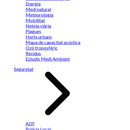
Energia
Medi natural
Meteorologia
Mobilitat
Neteja viària
Plagues
Horts urbans
Mapa de capacitat acústica
Ozó troposfèric
Residus
Estudis Medi Ambient
Seguretat
ADF
Policia Local