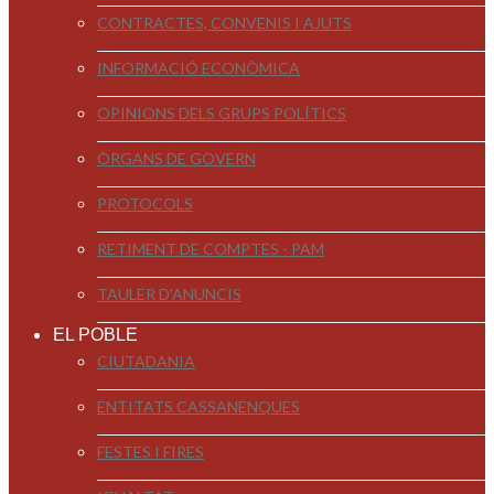
CONTRACTES, CONVENIS I AJUTS
INFORMACIÓ ECONÒMICA
OPINIONS DELS GRUPS POLÍTICS
ÒRGANS DE GOVERN
PROTOCOLS
RETIMENT DE COMPTES - PAM
TAULER D'ANUNCIS
EL POBLE
CIUTADANIA
ENTITATS CASSANENQUES
FESTES I FIRES