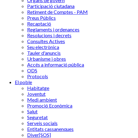
Òrgans de govern
Participació ciutadana
Retiment de Comptes - PAM
Preus Públics
Recaptació
Reglaments i ordenances
Resolucions i decrets
Consultes Actives
Seu electrònica
Tauler d'anuncis
Urbanisme i obres
Accés a informació pública
ODS
Protocols
El poble
Habitatge
Joventut
Medi ambient
Promoció Econòmica
Salut
Seguretat
Serveis socials
Entitats cassanenques
Diver[SOS]