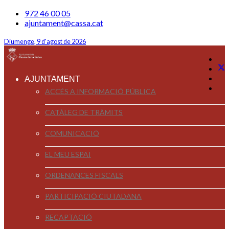
972 46 00 05
ajuntament@cassa.cat
Diumenge, 9 d'agost de 2026
AJUNTAMENT
ACCÉS A INFORMACIÓ PÚBLICA
CATÀLEG DE TRÀMITS
COMUNICACIÓ
EL MEU ESPAI
ORDENANCES FISCALS
PARTICIPACIÓ CIUTADANA
RECAPTACIÓ