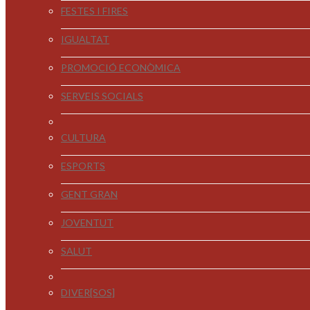
FESTES I FIRES
IGUALTAT
PROMOCIÓ ECONÒMICA
SERVEIS SOCIALS
CULTURA
ESPORTS
GENT GRAN
JOVENTUT
SALUT
DIVER[SOS]