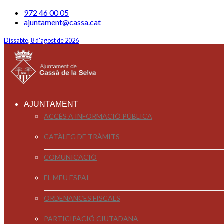
972 46 00 05
ajuntament@cassa.cat
Dissabte, 8 d'agost de 2026
AJUNTAMENT
ACCÉS A INFORMACIÓ PÚBLICA
CATÀLEG DE TRÀMITS
COMUNICACIÓ
EL MEU ESPAI
ORDENANCES FISCALS
PARTICIPACIÓ CIUTADANA