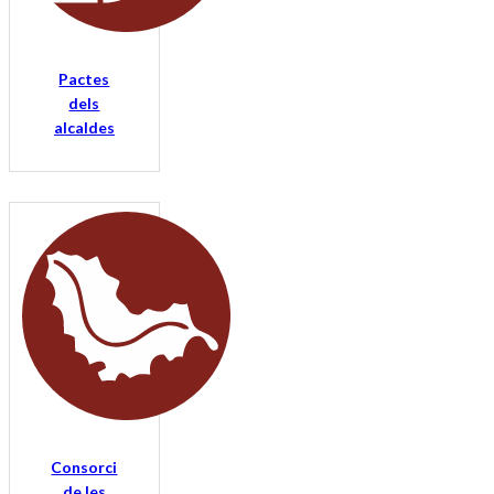
Pactes
dels
alcaldes
Consorci
de les