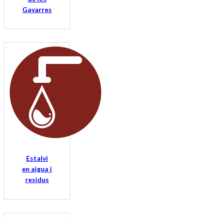
Gavarres
Estalvi
en aigua i
residus