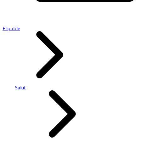
El poble
Salut