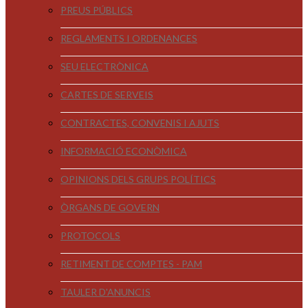
PREUS PÚBLICS
REGLAMENTS I ORDENANCES
SEU ELECTRÒNICA
CARTES DE SERVEIS
CONTRACTES, CONVENIS I AJUTS
INFORMACIÓ ECONÒMICA
OPINIONS DELS GRUPS POLÍTICS
ÒRGANS DE GOVERN
PROTOCOLS
RETIMENT DE COMPTES - PAM
TAULER D'ANUNCIS