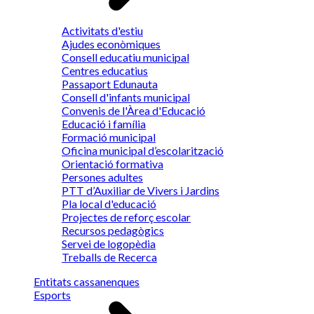
Activitats d'estiu
Ajudes econòmiques
Consell educatiu municipal
Centres educatius
Passaport Edunauta
Consell d'infants municipal
Convenis de l'Àrea d'Educació
Educació i família
Formació municipal
Oficina municipal d’escolarització
Orientació formativa
Persones adultes
PTT d’Auxiliar de Vivers i Jardins
Pla local d'educació
Projectes de reforç escolar
Recursos pedagògics
Servei de logopèdia
Treballs de Recerca
Entitats cassanenques
Esports