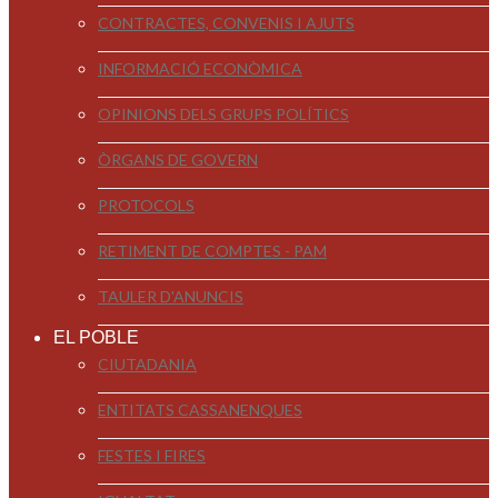
CONTRACTES, CONVENIS I AJUTS
INFORMACIÓ ECONÒMICA
OPINIONS DELS GRUPS POLÍTICS
ÒRGANS DE GOVERN
PROTOCOLS
RETIMENT DE COMPTES - PAM
TAULER D'ANUNCIS
EL POBLE
CIUTADANIA
ENTITATS CASSANENQUES
FESTES I FIRES