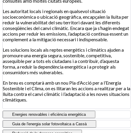
consultes amb moltes ciutats europees.
Les autoritat locals i regionals en qualsevol situació
socioeconòmica o ubicació geogràfica, encapçalen la lluita per
reduir la vulnerabilitat del seu territori davant les diferents
conseqüències del canvi climàtic. Encara que ja s’hagin endegat
accions per reduir les emissions, l’adaptació continua essent un
complement a la mitigació necessari i indispensable.
Les solucions locals als reptes energètics i climàtics ajuden a
promoure una energia segura, sostenible, competitiva,
assequible per a tots els ciutadans i a contribuir, d’aquesta
forma, a reduir la dependència energètica i a protegir als
consumidors més vulnerables.
En breu es comptarà amb un nou Pla d’Acció per a l’Energia
Sostenible i el Clima, on es llitaran les accions a realitzar per a la
lluita contra el canvi climàtic i l’adaptació a les noves situacions
climàtiques.
Energies renovables i eficiència energètica
Guia de l'energia solar fotovoltaica a Cassà