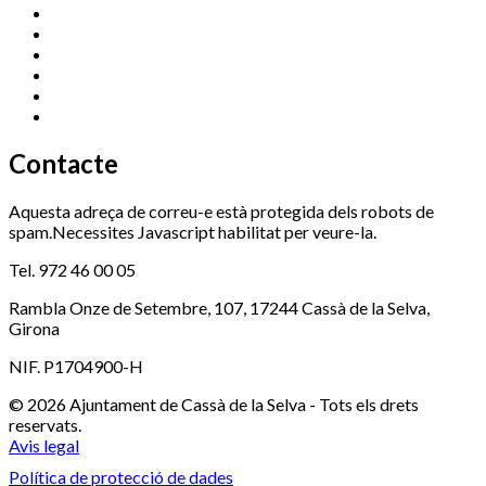
Centre Cultural Sala Galà
972 462 820
Esports (zona esportiva)
972 461 527
Promoció Econòmica
972 462 821
Ràdio Cassà
972 463 777
Serveis Socials
972 460 851
Xaloc
972 900 235
Contacte
Aquesta adreça de correu-e està protegida dels robots de
spam.Necessites Javascript habilitat per veure-la.
Tel. 972 46 00 05
Rambla Onze de Setembre, 107, 17244 Cassà de la Selva,
Girona
NIF. P1704900-H
© 2026 Ajuntament de Cassà de la Selva - Tots els drets
reservats.
Avis legal
Política de protecció de dades