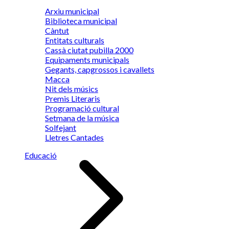
Arxiu municipal
Biblioteca municipal
Càntut
Entitats culturals
Cassà ciutat pubilla 2000
Equipaments municipals
Gegants, capgrossos i cavallets
Macca
Nit dels músics
Premis Literaris
Programació cultural
Setmana de la música
Solfejant
Lletres Cantades
Educació