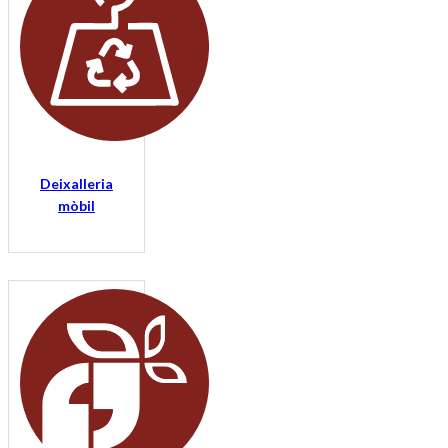
Deixalleria
mòbil