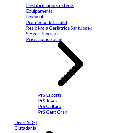
Desfibril·ladors externs
Equipaments
Fes salut
Promoció de la salut
Residència Geriàtrica Sant Josep
Serveis funeraris
Prescripció social
PrS Esports
PrS Joves
PrS Cultura
PrS Gent Gran
Diver[SOS]
Ciutadania