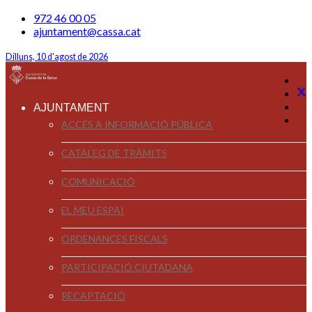
972 46 00 05
ajuntament@cassa.cat
Dilluns, 10 d'agost de 2026
AJUNTAMENT
ACCÉS A INFORMACIÓ PÚBLICA
CATÀLEG DE TRÀMITS
COMUNICACIÓ
EL MEU ESPAI
ORDENANCES FISCALS
PARTICIPACIÓ CIUTADANA
RECAPTACIÓ