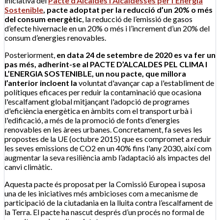
iniciativa del
Pacte d’Alcaldes i Alcaldesses per l’Energia
Sostenible
,
pacte adoptat per la reducció d’un 20% o més
del consum energètic
, la reducció de l’emissió de gasos
d’efecte hivernacle en un 20% o més i l’increment d’un 20% del
consum d’energies renovables.
Posteriorment,
en data 24 de setembre de 2020 es va fer un
pas més, adherint-se al
PACTE D’ALCALDES PEL CLIMA I
L’ENERGIA SOSTENIBLE
, un nou pacte, que millora
l’anterior incloent la
voluntat d'avançar cap a l'establiment de
polítiques eficaces per reduir la contaminació que ocasiona
l'escalfament global mitjançant l'adopció de programes
d'eficiència energètica en àmbits com el transport urbà i
l'edificació, a més de la promoció de fonts d'energies
renovables en les àrees urbanes. Concretament, fa seves les
propostes de la UE (octubre 2015) que es compromet a reduir
les seves emissions de CO2 en un 40% fins l'any 2030, així com
augmentar la seva resiliència amb l’adaptació als impactes del
canvi climàtic.
Aquesta pacte és proposat per la Comissió Europea i suposa
una de les iniciatives més ambicioses com a mecanisme de
participació de la ciutadania en la lluita contra l’escalfament de
la Terra. El pacte ha nascut després d’un procés no formal de