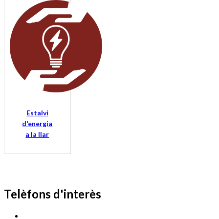
Estalvi
d'energia
a la llar
Telèfons d'interès
Cassà Jove
669 166 000