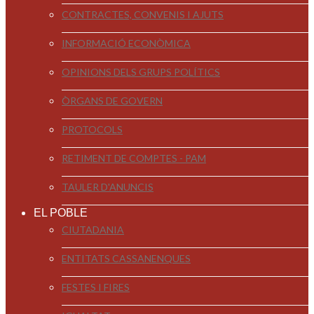
CONTRACTES, CONVENIS I AJUTS
INFORMACIÓ ECONÒMICA
OPINIONS DELS GRUPS POLÍTICS
ÒRGANS DE GOVERN
PROTOCOLS
RETIMENT DE COMPTES - PAM
TAULER D'ANUNCIS
EL POBLE
CIUTADANIA
ENTITATS CASSANENQUES
FESTES I FIRES