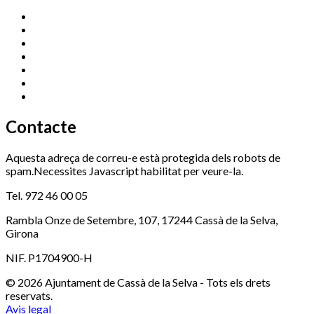
Cassà Jove
669 166 000
Centre Cultural Sala Galà
972 462 820
Esports (zona esportiva)
972 461 527
Promoció Econòmica
972 462 821
Ràdio Cassà
972 463 777
Serveis Socials
972 460 851
Xaloc
972 900 235
Contacte
Aquesta adreça de correu-e està protegida dels robots de
spam.Necessites Javascript habilitat per veure-la.
Tel. 972 46 00 05
Rambla Onze de Setembre, 107, 17244 Cassà de la Selva,
Girona
NIF. P1704900-H
© 2026 Ajuntament de Cassà de la Selva - Tots els drets
reservats.
Avis legal