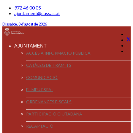
972 46 00 05
ajuntament@cassa.cat
Dissabte, 8 d'agost de 2026
AJUNTAMENT
ACCÉS A INFORMACIÓ PÚBLICA
CATÀLEG DE TRÀMITS
COMUNICACIÓ
EL MEU ESPAI
ORDENANCES FISCALS
PARTICIPACIÓ CIUTADANA
RECAPTACIÓ