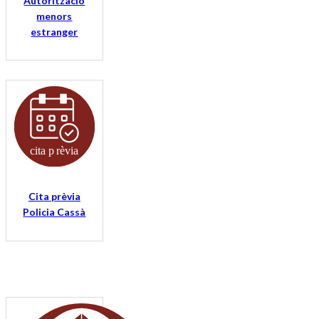
Autorització
menors
estranger
Cita prèvia
Policia Cassà