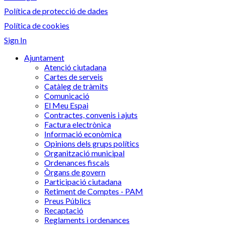
Política de protecció de dades
Política de cookies
Sign In
Ajuntament
Atenció ciutadana
Cartes de serveis
Catàleg de tràmits
Comunicació
El Meu Espai
Contractes, convenis i ajuts
Factura electrònica
Informació econòmica
Opinions dels grups polítics
Organització municipal
Ordenances fiscals
Òrgans de govern
Participació ciutadana
Retiment de Comptes - PAM
Preus Públics
Recaptació
Reglaments i ordenances