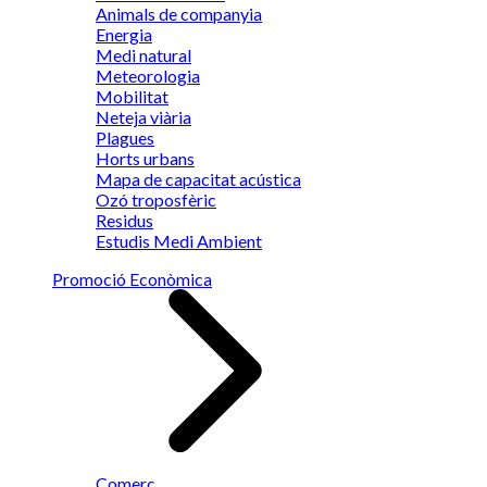
Animals de companyia
Energia
Medi natural
Meteorologia
Mobilitat
Neteja viària
Plagues
Horts urbans
Mapa de capacitat acústica
Ozó troposfèric
Residus
Estudis Medi Ambient
Promoció Econòmica
Comerç