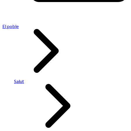
El poble
Salut