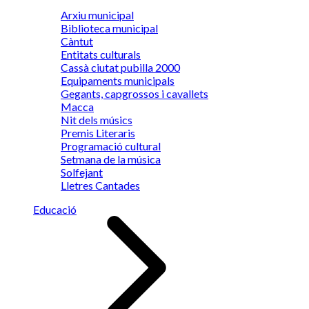
Arxiu municipal
Biblioteca municipal
Càntut
Entitats culturals
Cassà ciutat pubilla 2000
Equipaments municipals
Gegants, capgrossos i cavallets
Macca
Nit dels músics
Premis Literaris
Programació cultural
Setmana de la música
Solfejant
Lletres Cantades
Educació