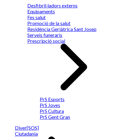
Desfibril·ladors externs
Equipaments
Fes salut
Promoció de la salut
Residència Geriàtrica Sant Josep
Serveis funeraris
Prescripció social
PrS Esports
PrS Joves
PrS Cultura
PrS Gent Gran
Diver[SOS]
Ciutadania