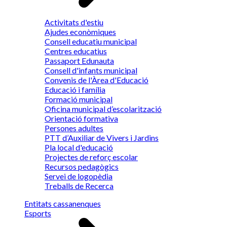
Activitats d'estiu
Ajudes econòmiques
Consell educatiu municipal
Centres educatius
Passaport Edunauta
Consell d'infants municipal
Convenis de l'Àrea d'Educació
Educació i família
Formació municipal
Oficina municipal d’escolarització
Orientació formativa
Persones adultes
PTT d’Auxiliar de Vivers i Jardins
Pla local d'educació
Projectes de reforç escolar
Recursos pedagògics
Servei de logopèdia
Treballs de Recerca
Entitats cassanenques
Esports