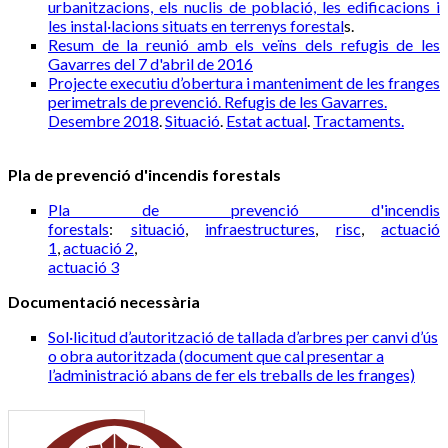
urbanitzacions, els nuclis de població, les edificacions i
les instal·lacions situats en terrenys forestal
s.
Resum de la reunió amb els veïns dels refugis de les
Gavarres del 7 d'abril de 2016
Projecte executiu d’obertura i manteniment de les franges
perimetrals de prevenció. Refugis de les Gavarres.
Desembre 2018
.
Situació
.
Estat actual
.
Tractaments.
Pla de prevenció d'incendis forestals
Pla de prevenció d'incendis
forestals
:
situació
,
infraestructures
,
risc
,
actuació
1
,
actuació 2
,
actuació 3
Documentació necessària
Sol·licitud d’autorització de tallada d’arbres per canvi d’ús
o obra autoritzada (document que cal presentar a
l’administració abans de fer els treballs de les franges)