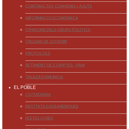
CONTRACTES, CONVENIS I AJUTS
INFORMACIÓ ECONÒMICA
OPINIONS DELS GRUPS POLÍTICS
ÒRGANS DE GOVERN
PROTOCOLS
RETIMENT DE COMPTES - PAM
TAULER D'ANUNCIS
EL POBLE
CIUTADANIA
ENTITATS CASSANENQUES
FESTES I FIRES