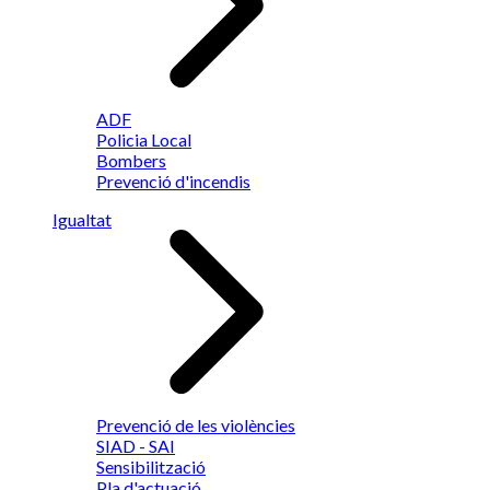
ADF
Policia Local
Bombers
Prevenció d'incendis
Igualtat
Prevenció de les violències
SIAD - SAI
Sensibilització
Pla d'actuació