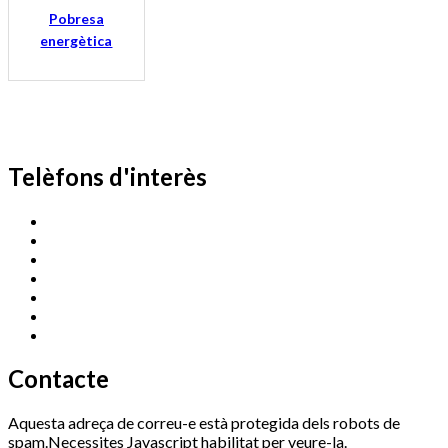
Pobresa
energètica
Telèfons d'interès
Cassà Jove
669 166 000
Centre Cultural Sala Galà
972 462 820
Esports (zona esportiva)
972 461 527
Promoció Econòmica
972 462 821
Ràdio Cassà
972 463 777
Serveis Socials
972 460 851
Xaloc
972 900 235
Contacte
Aquesta adreça de correu-e està protegida dels robots de
spam.Necessites Javascript habilitat per veure-la.