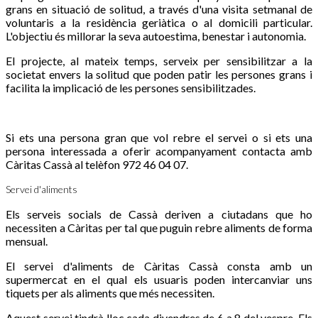
grans en situació de solitud, a través d'una visita setmanal de
voluntaris a la residència geriàtica o al domicili particular.
L'objectiu és millorar la seva autoestima, benestar i autonomia.
El projecte, al mateix temps, serveix per sensibilitzar a la
societat envers la solitud que poden patir les persones grans i
facilita la implicació de les persones sensibilitzades.
Si ets una persona gran que vol rebre el servei o si ets una
persona interessada a oferir acompanyament contacta amb
Càritas Cassà al telèfon 972 46 04 07.
Servei d'aliments
Els serveis socials de Cassà deriven a ciutadans que ho
necessiten a Càritas per tal que puguin rebre aliments de forma
mensual.
El servei d'aliments de Càritas Cassà consta amb un
supermercat en el qual els usuaris poden intercanviar uns
tiquets per als aliments que més necessiten.
Aquest servei tindrà lloc cada divendres de 6 a 8 del vespre. Els