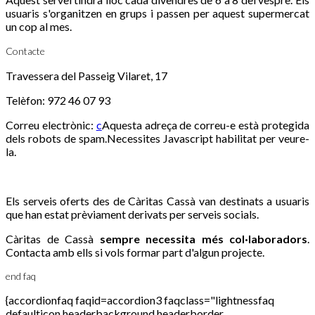
usuaris s'organitzen en grups i passen per aquest supermercat
un cop al mes.
Contacte
Travessera del Passeig Vilaret, 17
Telèfon: 972 46 07 93
Correu electrònic:
c
Aquesta adreça de correu-e està protegida
dels robots de spam.Necessites Javascript habilitat per veure-
la.
Els serveis oferts des de Càritas Cassà van destinats a usuaris
que han estat prèviament derivats per serveis socials.
Càritas de Cassà
sempre necessita més col·laboradors
.
Contacta amb ells si vols formar part d'algun projecte.
end faq
{accordionfaq faqid=accordion3 faqclass="lightnessfaq
defaulticon headerbackground headerborder