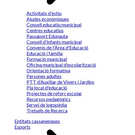
Activitats d'estiu
Ajudes econòmiques
Consell educatiu municipal
Centres educatius
Passaport Edunauta
Consell d'infants municipal
Convenis de l'Àrea d'Educació
Educació i família
Formació municipal
Oficina municipal d’escolarització
Orientació formativa
Persones adultes
PTT d’Auxiliar de Vivers i Jardins
Pla local d'educació
Projectes de reforç escolar
Recursos pedagògics
Servei de logopèdia
Treballs de Recerca
Entitats cassanenques
Esports