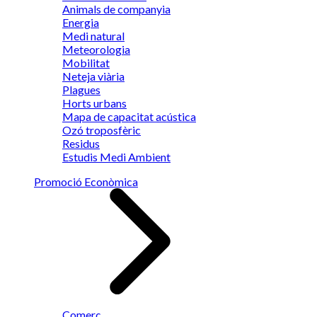
Animals de companyia
Energia
Medi natural
Meteorologia
Mobilitat
Neteja viària
Plagues
Horts urbans
Mapa de capacitat acústica
Ozó troposfèric
Residus
Estudis Medi Ambient
Promoció Econòmica
Comerç