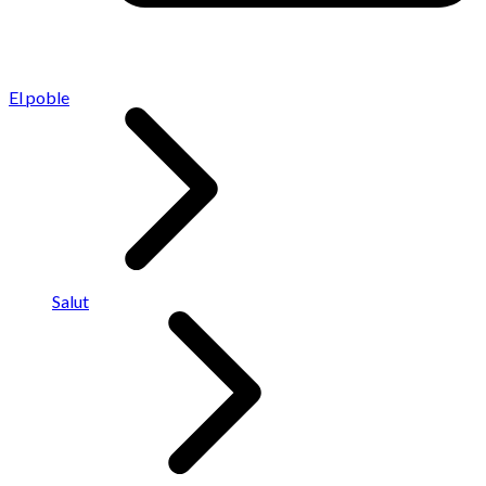
El poble
Salut