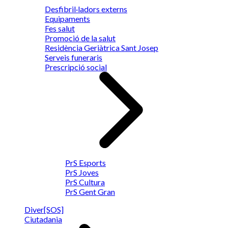
Desfibril·ladors externs
Equipaments
Fes salut
Promoció de la salut
Residència Geriàtrica Sant Josep
Serveis funeraris
Prescripció social
PrS Esports
PrS Joves
PrS Cultura
PrS Gent Gran
Diver[SOS]
Ciutadania