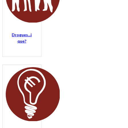
Drogues...i
que?