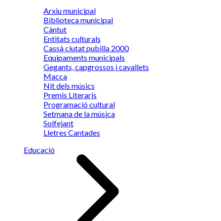
Arxiu municipal
Biblioteca municipal
Càntut
Entitats culturals
Cassà ciutat pubilla 2000
Equipaments municipals
Gegants, capgrossos i cavallets
Macca
Nit dels músics
Premis Literaris
Programació cultural
Setmana de la música
Solfejant
Lletres Cantades
Educació