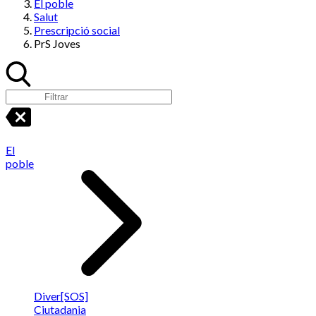
El poble
Salut
Prescripció social
PrS Joves
El
poble
Diver[SOS]
Ciutadania