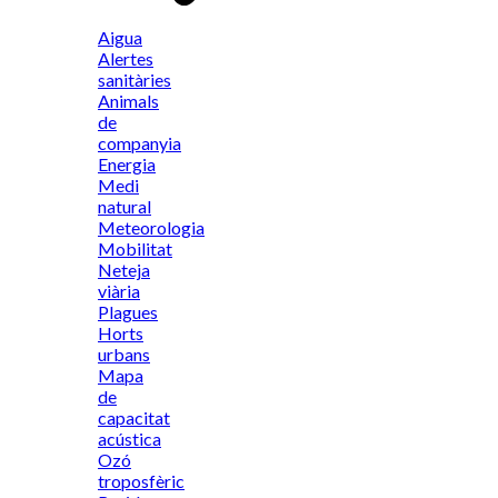
Aigua
Alertes
sanitàries
Animals
de
companyia
Energia
Medi
natural
Meteorologia
Mobilitat
Neteja
viària
Plagues
Horts
urbans
Mapa
de
capacitat
acústica
Ozó
troposfèric