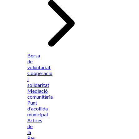
Borsa
de
voluntariat
Cooperació
i
solidaritat
Mediació
comunitària
Punt
d'acollida
municipal
Arbres
de
la
Pau