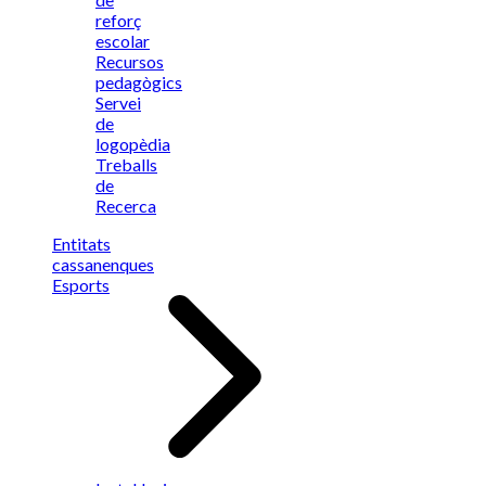
reforç
escolar
Recursos
pedagògics
Servei
de
logopèdia
Treballs
de
Recerca
Entitats
cassanenques
Esports