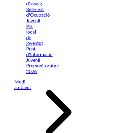
d’assaig
Referent
d'Ocupació
Juvenil
Pla
local
de
joventut
Punt
d'Informació
Juvenil
Premonitoratge
2026
Medi
ambient