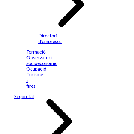
Directori
d'empreses
Formació
Observatori
socioeconòmic
Ocupació
Turisme
i
fires
Seguretat