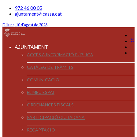
972 46 00 05
ajuntament@cassa.cat
Dilluns, 10 d'agost de 2026
AJUNTAMENT
ACCÉS A INFORMACIÓ PÚBLICA
CATÀLEG DE TRÀMITS
COMUNICACIÓ
EL MEU ESPAI
ORDENANCES FISCALS
PARTICIPACIÓ CIUTADANA
RECAPTACIÓ