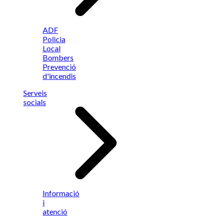
ADF
Policia
Local
Bombers
Prevenció
d'incendis
Serveis
socials
Informació
i
atenció