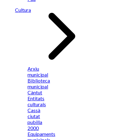
Cultura
Arxiu
municipal
Biblioteca
municipal
Càntut
Entitats
culturals
Cassà
ciutat
pubilla
2000
Equipaments
municipals