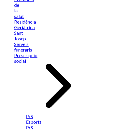
de
la
salut
Residència
Geriàtrica
Sant
Josep
Serveis
funeraris
Prescripció
social
PrS
Esports
PrS