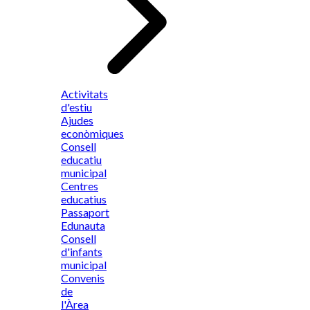
Activitats
d'estiu
Ajudes
econòmiques
Consell
educatiu
municipal
Centres
educatius
Passaport
Edunauta
Consell
d'infants
municipal
Convenis
de
l'Àrea