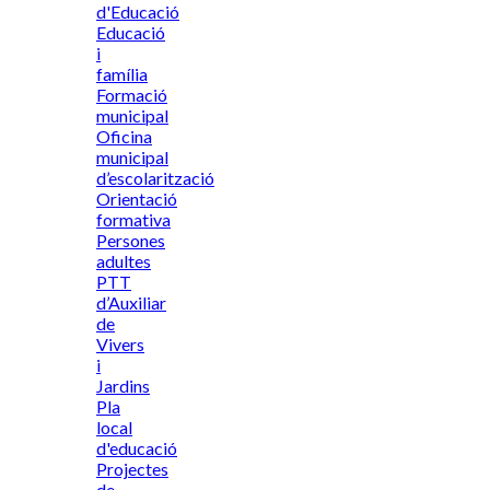
d'Educació
Educació
i
família
Formació
municipal
Oficina
municipal
d’escolarització
Orientació
formativa
Persones
adultes
PTT
d’Auxiliar
de
Vivers
i
Jardins
Pla
local
d'educació
Projectes
de