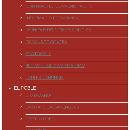
CONTRACTES, CONVENIS I AJUTS
INFORMACIÓ ECONÒMICA
OPINIONS DELS GRUPS POLÍTICS
ÒRGANS DE GOVERN
PROTOCOLS
RETIMENT DE COMPTES - PAM
TAULER D'ANUNCIS
EL POBLE
CIUTADANIA
ENTITATS CASSANENQUES
FESTES I FIRES