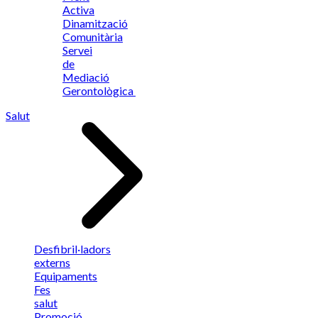
Activa
Dinamització
Comunitària
Servei
de
Mediació
Gerontològica
Salut
Desfibril·ladors
externs
Equipaments
Fes
salut
Promoció