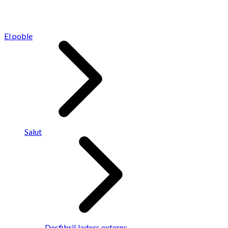
El poble
Salut
Desfibril·ladors externs