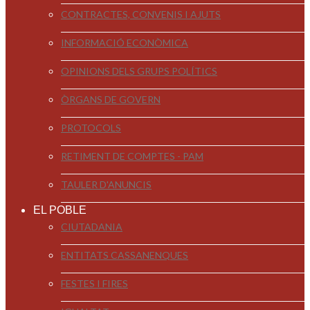
CONTRACTES, CONVENIS I AJUTS
INFORMACIÓ ECONÒMICA
OPINIONS DELS GRUPS POLÍTICS
ÒRGANS DE GOVERN
PROTOCOLS
RETIMENT DE COMPTES - PAM
TAULER D'ANUNCIS
EL POBLE
CIUTADANIA
ENTITATS CASSANENQUES
FESTES I FIRES