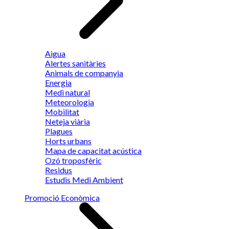
Aigua
Alertes sanitàries
Animals de companyia
Energia
Medi natural
Meteorologia
Mobilitat
Neteja viària
Plagues
Horts urbans
Mapa de capacitat acústica
Ozó troposfèric
Residus
Estudis Medi Ambient
Promoció Econòmica