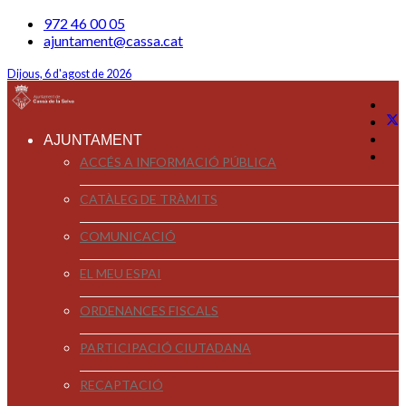
972 46 00 05
ajuntament@cassa.cat
Dijous, 6 d'agost de 2026
AJUNTAMENT
ACCÉS A INFORMACIÓ PÚBLICA
CATÀLEG DE TRÀMITS
COMUNICACIÓ
EL MEU ESPAI
ORDENANCES FISCALS
PARTICIPACIÓ CIUTADANA
RECAPTACIÓ