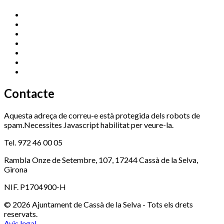
Cassà Jove
669 166 000
Centre Cultural Sala Galà
972 462 820
Esports (zona esportiva)
972 461 527
Promoció Econòmica
972 462 821
Ràdio Cassà
972 463 777
Serveis Socials
972 460 851
Xaloc
972 900 235
Contacte
Aquesta adreça de correu-e està protegida dels robots de
spam.Necessites Javascript habilitat per veure-la.
Tel. 972 46 00 05
Rambla Onze de Setembre, 107, 17244 Cassà de la Selva,
Girona
NIF. P1704900-H
© 2026 Ajuntament de Cassà de la Selva - Tots els drets
reservats.
Avis legal