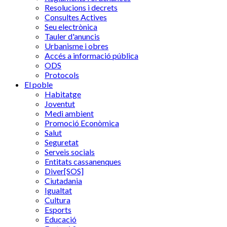
Resolucions i decrets
Consultes Actives
Seu electrònica
Tauler d'anuncis
Urbanisme i obres
Accés a informació pública
ODS
Protocols
El poble
Habitatge
Joventut
Medi ambient
Promoció Econòmica
Salut
Seguretat
Serveis socials
Entitats cassanenques
Diver[SOS]
Ciutadania
Igualtat
Cultura
Esports
Educació