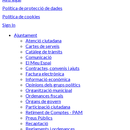
Política de protecció de dades
Política de cookies
Sign In
Ajuntament
Atenció ciutadana
Cartes de serveis
Catàleg de tràmits
Comunicació
El Meu Espai
Contractes, convenis i ajuts
Factura electrònica
Informació econòmica
Opinions dels grups polítics
Organització municipal
Ordenances fiscals
Òrgans de govern
Participació ciutadana
Retiment de Comptes - PAM
Preus Públics
Recaptació
Reglaments i ordenances