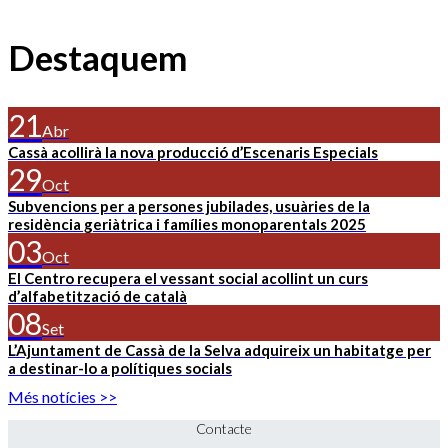
Destaquem
21
Abr
Cassà acollirà la nova producció d’Escenaris Especials
29
Oct
Subvencions per a persones jubilades, usuàries de la
residència geriàtrica i famílies monoparentals 2025
03
Oct
El Centro recupera el vessant social acollint un curs
d’alfabetització de català
08
Set
L’Ajuntament de Cassà de la Selva adquireix un habitatge per
a destinar-lo a polítiques socials
Més notícies >>
Contacte