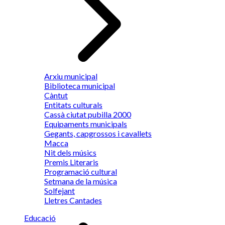
Arxiu municipal
Biblioteca municipal
Càntut
Entitats culturals
Cassà ciutat pubilla 2000
Equipaments municipals
Gegants, capgrossos i cavallets
Macca
Nit dels músics
Premis Literaris
Programació cultural
Setmana de la música
Solfejant
Lletres Cantades
Educació