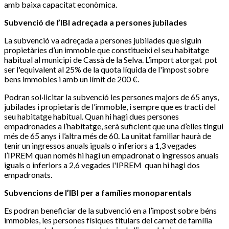
amb baixa capacitat econòmica.
Subvenció de l’IBI adreçada a persones jubilades
La subvenció va adreçada a persones jubilades que siguin
propietàries d’un immoble que constitueixi el seu habitatge
habitual al municipi de Cassà de la Selva. L’import atorgat pot
ser l'equivalent al 25% de la quota líquida de l'impost sobre
bens immobles i amb un límit de 200 €.
Podran sol·licitar la subvenció les persones majors de 65 anys,
jubilades i propietaris de l’immoble, i sempre que es tracti del
seu habitatge habitual. Quan hi hagi dues persones
empadronades a l’habitatge, serà suficient que una d’elles tingui
més de 65 anys i l’altra més de 60. La unitat familiar haurà de
tenir un ingressos anuals iguals o inferiors a 1,3 vegades
l’IPREM quan només hi hagi un empadronat o ingressos anuals
iguals o inferiors a 2,6 vegades l'IPREM quan hi hagi dos
empadronats.
Subvencions de l’IBI per a famílies monoparentals
Es podran beneficiar de la subvenció en a l’impost sobre béns
immobles, les persones físiques titulars del carnet de família