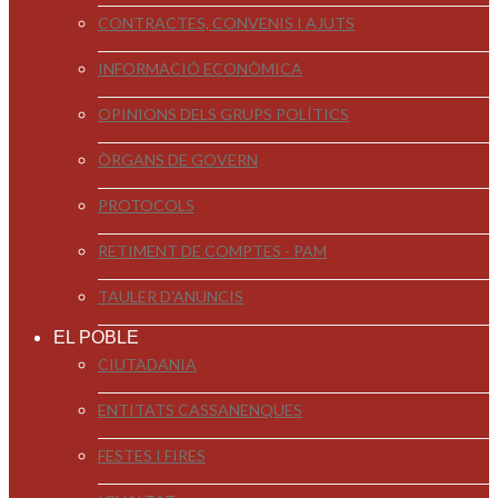
CONTRACTES, CONVENIS I AJUTS
INFORMACIÓ ECONÒMICA
OPINIONS DELS GRUPS POLÍTICS
ÒRGANS DE GOVERN
PROTOCOLS
RETIMENT DE COMPTES - PAM
TAULER D'ANUNCIS
EL POBLE
CIUTADANIA
ENTITATS CASSANENQUES
FESTES I FIRES