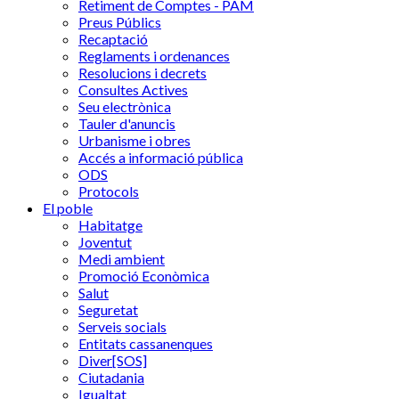
Retiment de Comptes - PAM
Preus Públics
Recaptació
Reglaments i ordenances
Resolucions i decrets
Consultes Actives
Seu electrònica
Tauler d'anuncis
Urbanisme i obres
Accés a informació pública
ODS
Protocols
El poble
Habitatge
Joventut
Medi ambient
Promoció Econòmica
Salut
Seguretat
Serveis socials
Entitats cassanenques
Diver[SOS]
Ciutadania
Igualtat