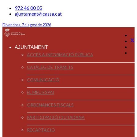
972 46 00 05
ajuntament@cassa.cat
Divendres, 7 d'agost de 2026
AJUNTAMENT
ACCÉS A INFORMACIÓ PÚBLICA
CATÀLEG DE TRÀMITS
COMUNICACIÓ
EL MEU ESPAI
ORDENANCES FISCALS
PARTICIPACIÓ CIUTADANA
RECAPTACIÓ