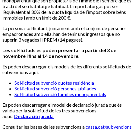
monoparental que són propietaris de l’immoble i sempre que es
tracti del seu habitatge habitual. L’import atorgat pot ser
l’equivalent al 30% de la quota líquida de l’impost sobre béns
immobles i amb un límit de 200 €.
La persona sol·licitant, juntament amb el conjunt de persones
empadronades amb ella, han de tenir uns ingressos que no
superin 3 vegades l’IPREM (14 pagues).
Les sol·licituds es poden presentar a partir del 3 de
novembre i fins al 14 de novembre.
Es poden descarregar els models de les diferents sol·licituds de
subvencions aquí:
Sol·licitud subvenció quotes residència
Sol·licitud subvenció persones jubilades
Sol·licitud subvenció famílies monoparentals
Es poden descarregar el model de declaració jurada que és
vàlida per la sol·licitud de les tres subvencions
aquí:.
Declaració jurada
Consultar les bases de les subvencions a
cassa.cat/subvencions