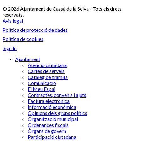
© 2026 Ajuntament de Cassà de la Selva - Tots els drets
reservats.
Avis legal
Política de protecció de dades
Política de cookies
Sign In
Ajuntament
Atenció ciutadana
Cartes de serveis
Catàleg de tràmits
Comunicació
El Meu Espai
Contractes, convenis i ajuts
Factura electrònica
Informació econòmica
Opinions dels grups polítics
Organització municipal
Ordenances fiscals
Òrgans de govern
Participació ciutadana