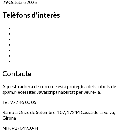
29 Octubre 2025
Telèfons d'interès
Cassà Jove
669 166 000
Centre Cultural Sala Galà
972 462 820
Esports (zona esportiva)
972 461 527
Promoció Econòmica
972 462 821
Ràdio Cassà
972 463 777
Serveis Socials
972 460 851
Xaloc
972 900 235
Contacte
Aquesta adreça de correu-e està protegida dels robots de
spam.Necessites Javascript habilitat per veure-la.
Tel. 972 46 00 05
Rambla Onze de Setembre, 107, 17244 Cassà de la Selva,
Girona
NIF. P1704900-H