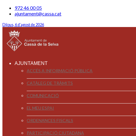
972 46 00 05
ajuntament@cassa.cat
Dijous, 6 d'agost de 2026
AJUNTAMENT
ACCÉS A INFORMACIÓ PÚBLICA
CATÀLEG DE TRÀMITS
COMUNICACIÓ
EL MEU ESPAI
ORDENANCES FISCALS
PARTICIPACIÓ CIUTADANA