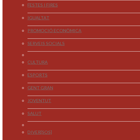
FESTES I FIRES
IGUALTAT
PROMOCIÓ ECONÒMICA
SERVEIS SOCIALS
CULTURA
ESPORTS
GENT GRAN
JOVENTUT
SALUT
DIVER[SOS]