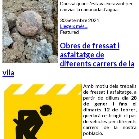
Daussà quan s'estava excavant per
canviar la canonada d'aigua.
30 Setembre 2021
Llegeix més...
Featured
Obres de fressat i
asfaltatge de
diferents carrers de la
vila
Amb motiu dels treballs
de fressat i asfaltatge, a
partir de dilluns dia
28
de gener i fins el
dimarts 12 de febrer
,
quedarà restringit el pas
de vehicles per diferents
carrers de la nostra
població.