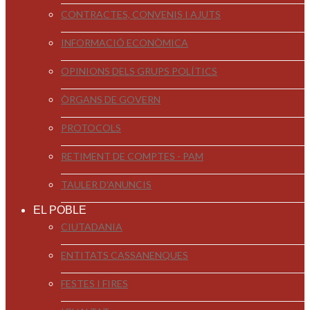
CONTRACTES, CONVENIS I AJUTS
INFORMACIÓ ECONÒMICA
OPINIONS DELS GRUPS POLÍTICS
ÒRGANS DE GOVERN
PROTOCOLS
RETIMENT DE COMPTES - PAM
TAULER D'ANUNCIS
EL POBLE
CIUTADANIA
ENTITATS CASSANENQUES
FESTES I FIRES