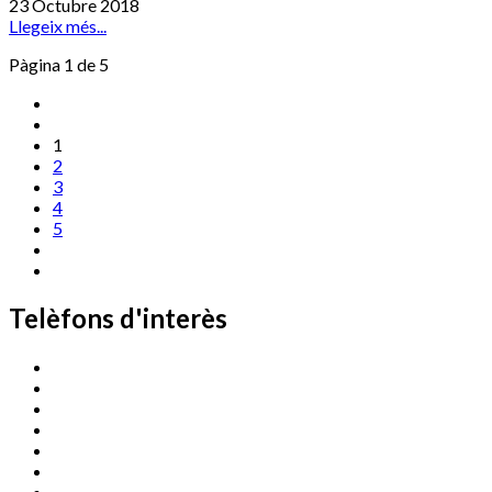
23 Octubre 2018
Llegeix més...
Pàgina 1 de 5
1
2
3
4
5
Telèfons d'interès
Cassà Jove
669 166 000
Centre Cultural Sala Galà
972 462 820
Esports (zona esportiva)
972 461 527
Promoció Econòmica
972 462 821
Ràdio Cassà
972 463 777
Serveis Socials
972 460 851
Xaloc
972 900 235