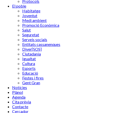
Protocols
El poble
Habitatge
Joventut
Medi ambient
Promoció Econòmica
Salut
Seguretat
Serveis socials
Entitats cassanenques
Diver[SOS]
Ciutadania
Igualtat
Cultura
Esports
Educació
Festes i fires
Gent Gran
Notícies
Plànol
Agenda
Cita prèvia
Contacte
Cercador