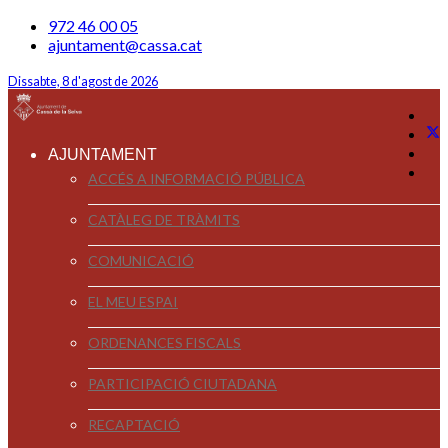
972 46 00 05
ajuntament@cassa.cat
Dissabte, 8 d'agost de 2026
AJUNTAMENT
ACCÉS A INFORMACIÓ PÚBLICA
CATÀLEG DE TRÀMITS
COMUNICACIÓ
EL MEU ESPAI
ORDENANCES FISCALS
PARTICIPACIÓ CIUTADANA
RECAPTACIÓ