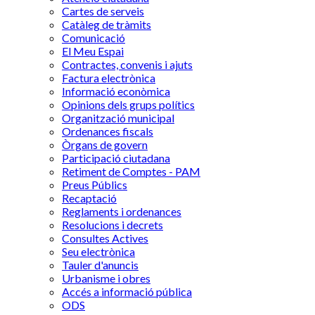
Cartes de serveis
Catàleg de tràmits
Comunicació
El Meu Espai
Contractes, convenis i ajuts
Factura electrònica
Informació econòmica
Opinions dels grups polítics
Organització municipal
Ordenances fiscals
Òrgans de govern
Participació ciutadana
Retiment de Comptes - PAM
Preus Públics
Recaptació
Reglaments i ordenances
Resolucions i decrets
Consultes Actives
Seu electrònica
Tauler d'anuncis
Urbanisme i obres
Accés a informació pública
ODS