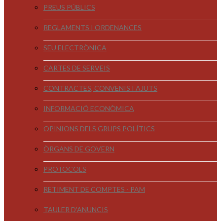
PREUS PÚBLICS
REGLAMENTS I ORDENANCES
SEU ELECTRÒNICA
CARTES DE SERVEIS
CONTRACTES, CONVENIS I AJUTS
INFORMACIÓ ECONÒMICA
OPINIONS DELS GRUPS POLÍTICS
ÒRGANS DE GOVERN
PROTOCOLS
RETIMENT DE COMPTES - PAM
TAULER D'ANUNCIS