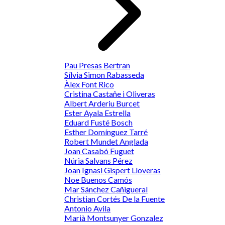
Pau Presas Bertran
Sílvia Simon Rabasseda
Àlex Font Rico
Cristina Castañe i Oliveras
Albert Arderiu Burcet
Ester Ayala Estrella
Eduard Fusté Bosch
Esther Domínguez Tarré
Robert Mundet Anglada
Joan Casabó Fuguet
Núria Salvans Pérez
Joan Ignasi Gispert Lloveras
Noe Buenos Camós
Mar Sánchez Cañigueral
Christian Cortés De la Fuente
Antonio Avila
Marià Montsunyer Gonzalez