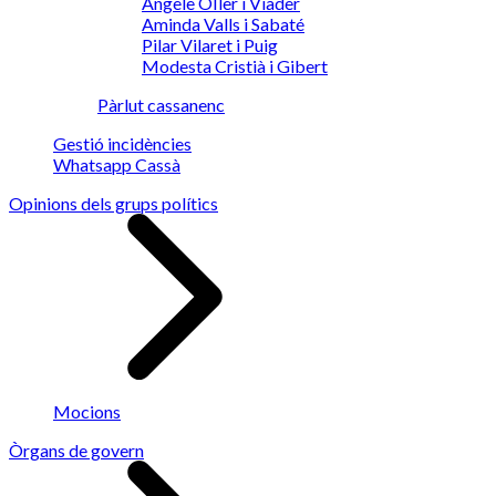
Angèle OIler i Viader
Aminda Valls i Sabaté
Pilar Vilaret i Puig
Modesta Cristià i Gibert
Pàrlut cassanenc
Gestió incidències
Whatsapp Cassà
Opinions dels grups polítics
Mocions
Òrgans de govern