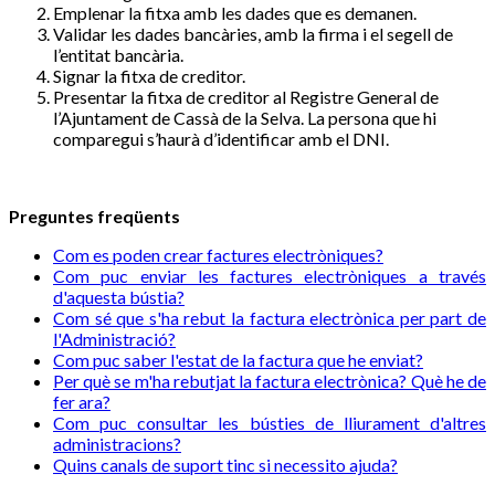
Emplenar la fitxa amb les dades que es demanen.
Validar les dades bancàries, amb la firma i el segell de
l’entitat bancària.
Signar la fitxa de creditor.
Presentar la fitxa de creditor al Registre General de
l’Ajuntament de Cassà de la Selva. La persona que hi
comparegui s’haurà d’identificar amb el DNI.
Preguntes freqüents
Com es poden crear factures electròniques?
Com puc enviar les factures electròniques a través
d'aquesta bústia?
Com sé que s'ha rebut la factura electrònica per part de
l'Administració?
Com puc saber l'estat de la factura que he enviat?
Per què se m'ha rebutjat la factura electrònica? Què he de
fer ara?
Com puc consultar les bústies de lliurament d'altres
administracions?
Quins canals de suport tinc si necessito ajuda?