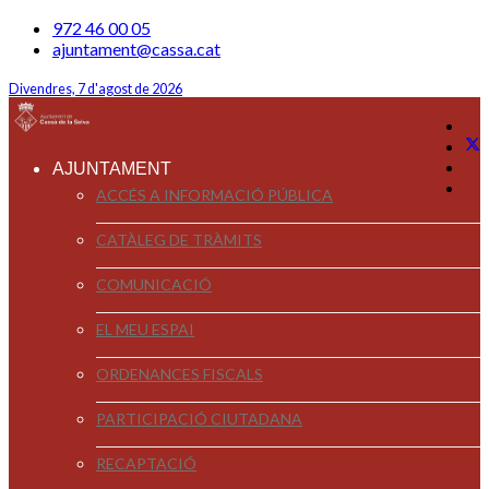
972 46 00 05
ajuntament@cassa.cat
Divendres, 7 d'agost de 2026
AJUNTAMENT
ACCÉS A INFORMACIÓ PÚBLICA
CATÀLEG DE TRÀMITS
COMUNICACIÓ
EL MEU ESPAI
ORDENANCES FISCALS
PARTICIPACIÓ CIUTADANA
RECAPTACIÓ