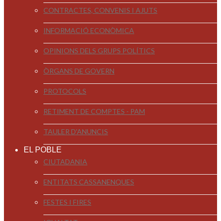
CONTRACTES, CONVENIS I AJUTS
INFORMACIÓ ECONÒMICA
OPINIONS DELS GRUPS POLÍTICS
ÒRGANS DE GOVERN
PROTOCOLS
RETIMENT DE COMPTES - PAM
TAULER D'ANUNCIS
EL POBLE
CIUTADANIA
ENTITATS CASSANENQUES
FESTES I FIRES