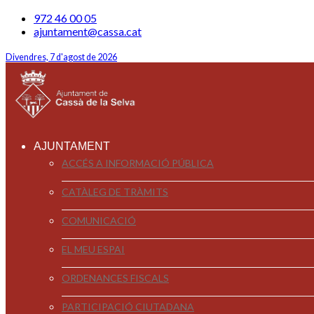
972 46 00 05
ajuntament@cassa.cat
Divendres, 7 d'agost de 2026
AJUNTAMENT
ACCÉS A INFORMACIÓ PÚBLICA
CATÀLEG DE TRÀMITS
COMUNICACIÓ
EL MEU ESPAI
ORDENANCES FISCALS
PARTICIPACIÓ CIUTADANA