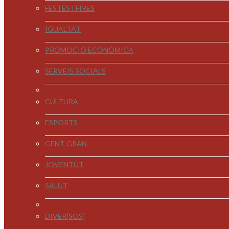
FESTES I FIRES
IGUALTAT
PROMOCIÓ ECONÒMICA
SERVEIS SOCIALS
CULTURA
ESPORTS
GENT GRAN
JOVENTUT
SALUT
DIVER[SOS]