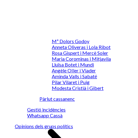
Mª Dolors Godoy
Anneta Oliveras i Lola Ribot
Rosa Gispert i Mercè Soler
Maria Corominas i Mitjavila
Lluïsa Botet i Mundi
Angèle OIler i Viader
Aminda Valls i Sabaté
Pilar Vilaret i Puig
Modesta Cristià i Gibert
Pàrlut cassanenc
Gestió incidències
Whatsapp Cassà
Opinions dels grups polítics