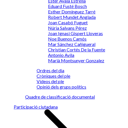
Ester Ayala Estrella
Eduard Fusté Bosch
Esther Domínguez Tarré
Robert Mundet Anglada
Joan Casabó Fuguet
Núria Salvans Pérez
Joan Ignasi Gispert Lloveras
Noe Buenos Camós
Mar Sánchez Cañigueral
Christian Cortés De la Fuente
Antonio Avila
Marià Montsunyer Gonzalez
Ordres del dia
Cròniques del ple
Vídeos del ple
Opinió dels grups polítics
Quadre de classificació documental
Participació ciutadana