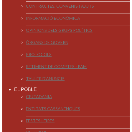
CONTRACTES, CONVENIS I AJUTS
INFORMACIÓ ECONÒMICA
OPINIONS DELS GRUPS POLÍTICS
ÒRGANS DE GOVERN
PROTOCOLS
RETIMENT DE COMPTES - PAM
TAULER D'ANUNCIS
EL POBLE
CIUTADANIA
ENTITATS CASSANENQUES
FESTES I FIRES