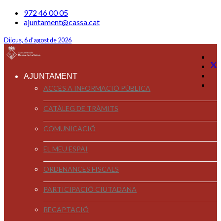
972 46 00 05
ajuntament@cassa.cat
Dijous, 6 d'agost de 2026
AJUNTAMENT
ACCÉS A INFORMACIÓ PÚBLICA
CATÀLEG DE TRÀMITS
COMUNICACIÓ
EL MEU ESPAI
ORDENANCES FISCALS
PARTICIPACIÓ CIUTADANA
RECAPTACIÓ