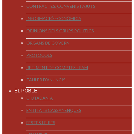
CONTRACTES, CONVENIS I AJUTS
INFORMACIÓ ECONÒMICA
OPINIONS DELS GRUPS POLÍTICS
ÒRGANS DE GOVERN
PROTOCOLS
RETIMENT DE COMPTES - PAM
TAULER D'ANUNCIS
EL POBLE
CIUTADANIA
ENTITATS CASSANENQUES
FESTES I FIRES