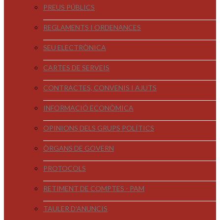
PREUS PÚBLICS
REGLAMENTS I ORDENANCES
SEU ELECTRÒNICA
CARTES DE SERVEIS
CONTRACTES, CONVENIS I AJUTS
INFORMACIÓ ECONÒMICA
OPINIONS DELS GRUPS POLÍTICS
ÒRGANS DE GOVERN
PROTOCOLS
RETIMENT DE COMPTES - PAM
TAULER D'ANUNCIS