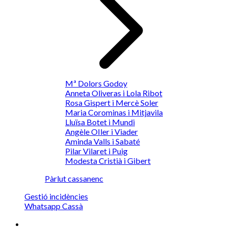
Mª Dolors Godoy
Anneta Oliveras i Lola Ribot
Rosa Gispert i Mercè Soler
Maria Corominas i Mitjavila
Lluïsa Botet i Mundi
Angèle OIler i Viader
Aminda Valls i Sabaté
Pilar Vilaret i Puig
Modesta Cristià i Gibert
Pàrlut cassanenc
Gestió incidències
Whatsapp Cassà