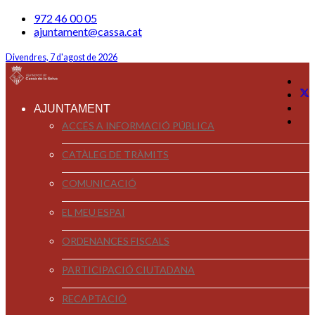
972 46 00 05
ajuntament@cassa.cat
Divendres, 7 d'agost de 2026
AJUNTAMENT
ACCÉS A INFORMACIÓ PÚBLICA
CATÀLEG DE TRÀMITS
COMUNICACIÓ
EL MEU ESPAI
ORDENANCES FISCALS
PARTICIPACIÓ CIUTADANA
RECAPTACIÓ