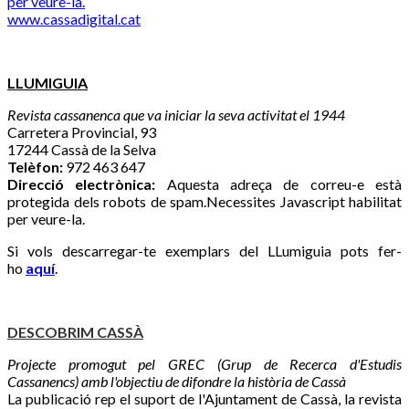
per veure-la.
www.cassadigital.cat
LLUMIGUIA
Revista cassanenca que va iniciar la seva activitat el 1944
Carretera Provincial, 93
17244 Cassà de la Selva
Telèfon:
972 463 647
Direcció electrònica:
Aquesta adreça de correu-e està
protegida dels robots de spam.Necessites Javascript habilitat
per veure-la.
Si vols descarregar-te exemplars del LLumiguia pots fer-
ho
aquí
.
DESCOBRIM CASSÀ
Projecte promogut pel GREC (Grup de Recerca d'Estudis
Cassanencs) amb l'objectiu de difondre la història de Cassà
La publicació rep el suport de l'Ajuntament de Cassà, la revista