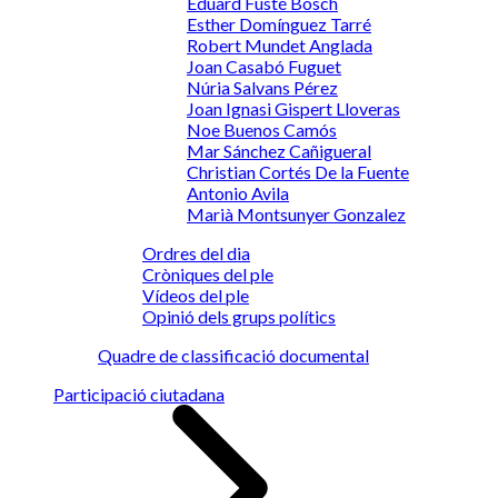
Eduard Fusté Bosch
Esther Domínguez Tarré
Robert Mundet Anglada
Joan Casabó Fuguet
Núria Salvans Pérez
Joan Ignasi Gispert Lloveras
Noe Buenos Camós
Mar Sánchez Cañigueral
Christian Cortés De la Fuente
Antonio Avila
Marià Montsunyer Gonzalez
Ordres del dia
Cròniques del ple
Vídeos del ple
Opinió dels grups polítics
Quadre de classificació documental
Participació ciutadana