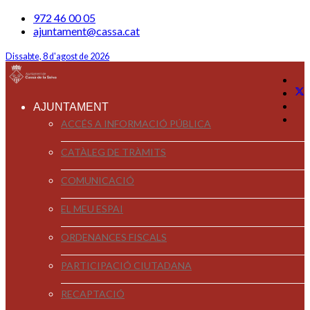
972 46 00 05
ajuntament@cassa.cat
Dissabte, 8 d'agost de 2026
AJUNTAMENT
ACCÉS A INFORMACIÓ PÚBLICA
CATÀLEG DE TRÀMITS
COMUNICACIÓ
EL MEU ESPAI
ORDENANCES FISCALS
PARTICIPACIÓ CIUTADANA
RECAPTACIÓ