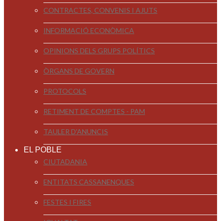
CONTRACTES, CONVENIS I AJUTS
INFORMACIÓ ECONÒMICA
OPINIONS DELS GRUPS POLÍTICS
ÒRGANS DE GOVERN
PROTOCOLS
RETIMENT DE COMPTES - PAM
TAULER D'ANUNCIS
EL POBLE
CIUTADANIA
ENTITATS CASSANENQUES
FESTES I FIRES