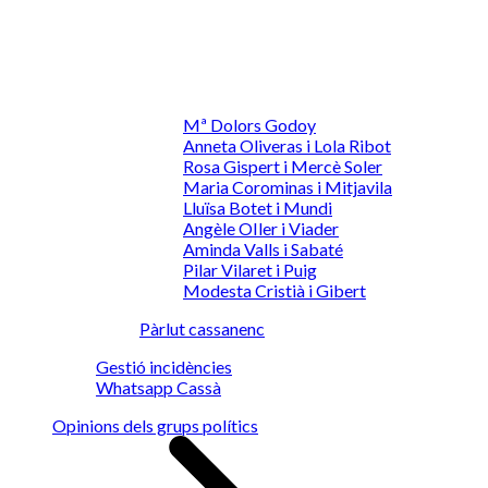
Mª Dolors Godoy
Anneta Oliveras i Lola Ribot
Rosa Gispert i Mercè Soler
Maria Corominas i Mitjavila
Lluïsa Botet i Mundi
Angèle OIler i Viader
Aminda Valls i Sabaté
Pilar Vilaret i Puig
Modesta Cristià i Gibert
Pàrlut cassanenc
Gestió incidències
Whatsapp Cassà
Opinions dels grups polítics