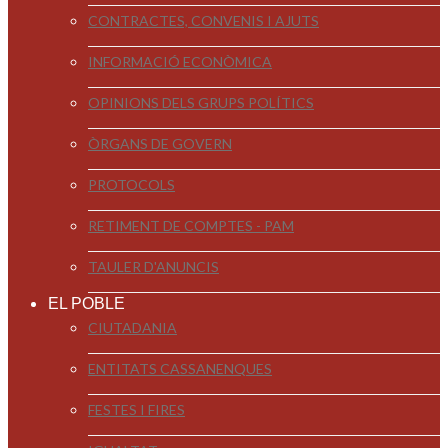
CONTRACTES, CONVENIS I AJUTS
INFORMACIÓ ECONÒMICA
OPINIONS DELS GRUPS POLÍTICS
ÒRGANS DE GOVERN
PROTOCOLS
RETIMENT DE COMPTES - PAM
TAULER D'ANUNCIS
EL POBLE
CIUTADANIA
ENTITATS CASSANENQUES
FESTES I FIRES