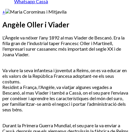
Whatsapp Cassà
+
Angèle Oller i Viader
L'Àngele va néixer l'any 1892 al mas Viader de Bescanó. Era la
filla gran de l'industrial taper Francesc Oller i Martinell,
l'empresari surer cassanenc més important del segle XX i de
Joana Viader.
Va viure la seva infantesa i joventut a Reims, on es va educar en
els valors de la República Francesa adoptant-ne els seus
costums.
Residint a França, l'Angèle, va viatjar algunes vegades a
Bescanó, al mas Viader i també a Cassà, on el seu pare l'enviava
per conèixer i aprendre les característiques del món del suro,
per familiaritzar-se amb el negoci i portar l'administració dels
seus béns.
Durant la Primera Guerra Mundial, el seu pare la va enviar a
Cassà, després que els alemanys destruïssin la fàbrica de Reïms.