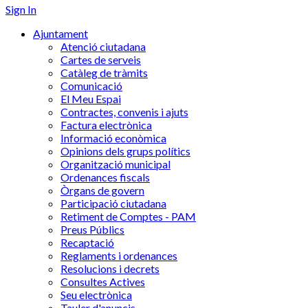
Sign In
Ajuntament
Atenció ciutadana
Cartes de serveis
Catàleg de tràmits
Comunicació
El Meu Espai
Contractes, convenis i ajuts
Factura electrònica
Informació econòmica
Opinions dels grups polítics
Organització municipal
Ordenances fiscals
Òrgans de govern
Participació ciutadana
Retiment de Comptes - PAM
Preus Públics
Recaptació
Reglaments i ordenances
Resolucions i decrets
Consultes Actives
Seu electrònica
Tauler d'anuncis