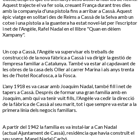
Aquest trajecte el va fer sola, creuant França durant tres dies
amb la companyia d'una pistola fins a arribar a Cassà. Aquest
èpic viatge en solitari des de Reims a Cassà de la Selva amb un
cotxe i una pistola a la guantera ha estat novel·lat per l'escriptor
i net de l'Angèle, Rafel Nadal en el llibre "Quan en dèiem
Xampany".
Un cop a Cassà, l'Angèle va supervisar els treballs de
construcció de la nova fàbrica a Cassà i va dirigir la gestió de
l’empresa familiar a Catalunya. També va estar al capdavant de
les obres de la casa dels Oller al carrer Marina i als anys trenta
les de l'hotel Rocafosca, a la Fosca.
L'any 1918 es va casar amb Joaquim Nadal, també fill i net de
tapers a Cassà. Després de formar una gran família amb en
Joaquim, amb qui va tenir vuit fills, l'Angèle va cedir la direcció
de la fàbrica de Cassà al seu marit, tot i que sempre va estar a la
primera línia dels negocis familiars.
A partir del 1942 la família es va instal·lar a Can Nadal
(actual Ajuntament de Cassà), residència que havia construït el
seu sogre, Manel Nadal Carbó.