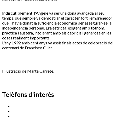
Indiscutiblement, l'Angèle va ser una dona avançada al seu
temps, que sempre va demostrar el caràcter fort i emprenedor
que li havia donat la suficiència econòmica per assegurar-se la
independència personal. Era estricta, exigent amb tothom,
pràctica i austera, intolerant amb els capricis i generosa en les
coses realment importants.
L'any 1992 amb cent anys va assistir als actes de celebració del
centenari de Francisco Oller.
Il·lustració de Marta Carreté.
Telèfons d'interès
Cassà Jove
669 166 000
Centre Cultural Sala Galà
972 462 820
Esports (zona esportiva)
972 461 527