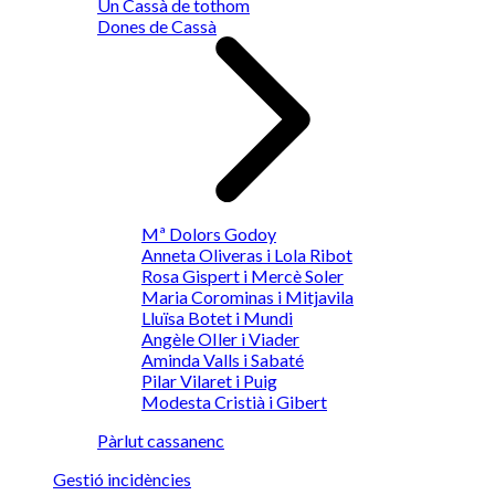
Un Cassà de tothom
Dones de Cassà
Mª Dolors Godoy
Anneta Oliveras i Lola Ribot
Rosa Gispert i Mercè Soler
Maria Corominas i Mitjavila
Lluïsa Botet i Mundi
Angèle OIler i Viader
Aminda Valls i Sabaté
Pilar Vilaret i Puig
Modesta Cristià i Gibert
Pàrlut cassanenc
Gestió incidències