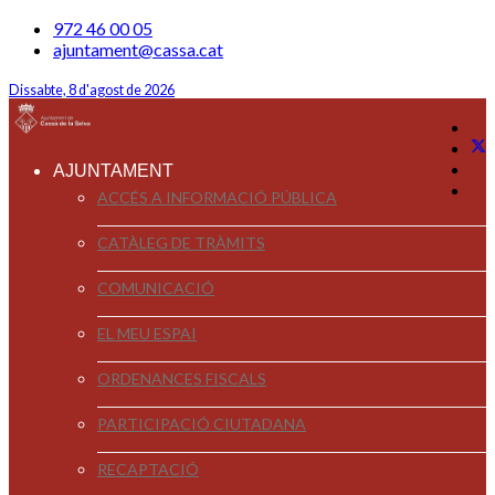
972 46 00 05
ajuntament@cassa.cat
Dissabte, 8 d'agost de 2026
AJUNTAMENT
ACCÉS A INFORMACIÓ PÚBLICA
CATÀLEG DE TRÀMITS
COMUNICACIÓ
EL MEU ESPAI
ORDENANCES FISCALS
PARTICIPACIÓ CIUTADANA
RECAPTACIÓ