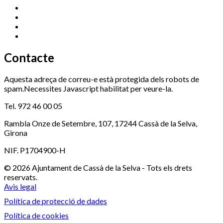
Promoció Econòmica
972 462 821
Ràdio Cassà
972 463 777
Serveis Socials
972 460 851
Xaloc
972 900 235
Contacte
Aquesta adreça de correu-e està protegida dels robots de
spam.Necessites Javascript habilitat per veure-la.
Tel. 972 46 00 05
Rambla Onze de Setembre, 107, 17244 Cassà de la Selva,
Girona
NIF. P1704900-H
© 2026 Ajuntament de Cassà de la Selva - Tots els drets
reservats.
Avis legal
Política de protecció de dades
Política de cookies