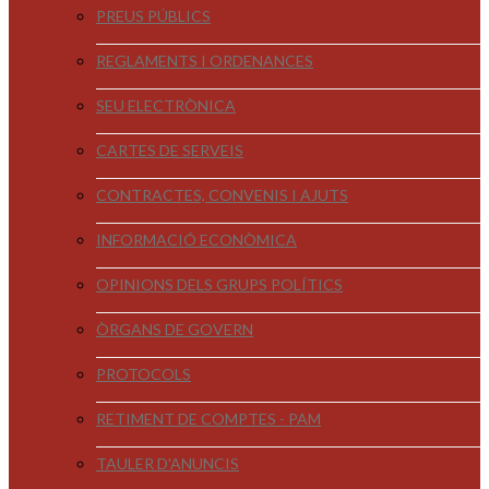
PREUS PÚBLICS
REGLAMENTS I ORDENANCES
SEU ELECTRÒNICA
CARTES DE SERVEIS
CONTRACTES, CONVENIS I AJUTS
INFORMACIÓ ECONÒMICA
OPINIONS DELS GRUPS POLÍTICS
ÒRGANS DE GOVERN
PROTOCOLS
RETIMENT DE COMPTES - PAM
TAULER D'ANUNCIS