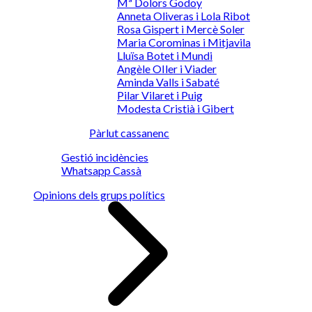
Mª Dolors Godoy
Anneta Oliveras i Lola Ribot
Rosa Gispert i Mercè Soler
Maria Corominas i Mitjavila
Lluïsa Botet i Mundi
Angèle OIler i Viader
Aminda Valls i Sabaté
Pilar Vilaret i Puig
Modesta Cristià i Gibert
Pàrlut cassanenc
Gestió incidències
Whatsapp Cassà
Opinions dels grups polítics