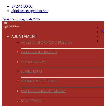
972 46 00 05
ajuntament@cassa.cat
Divendres, 7 d'agost de 2026
AJUNTAMENT
ACCÉS A INFORMACIÓ PÚBLICA
CATÀLEG DE TRÀMITS
COMUNICACIÓ
EL MEU ESPAI
ORDENANCES FISCALS
PARTICIPACIÓ CIUTADANA
RECAPTACIÓ