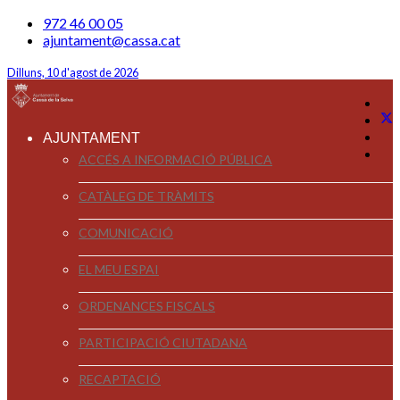
972 46 00 05
ajuntament@cassa.cat
Dilluns, 10 d'agost de 2026
AJUNTAMENT
ACCÉS A INFORMACIÓ PÚBLICA
CATÀLEG DE TRÀMITS
COMUNICACIÓ
EL MEU ESPAI
ORDENANCES FISCALS
PARTICIPACIÓ CIUTADANA
RECAPTACIÓ