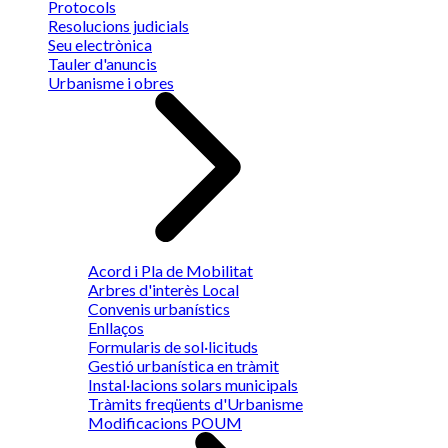
Protocols
Resolucions judicials
Seu electrònica
Tauler d'anuncis
Urbanisme i obres
Acord i Pla de Mobilitat
Arbres d'interès Local
Convenis urbanístics
Enllaços
Formularis de sol·licituds
Gestió urbanística en tràmit
Instal·lacions solars municipals
Tràmits freqüents d'Urbanisme
Modificacions POUM