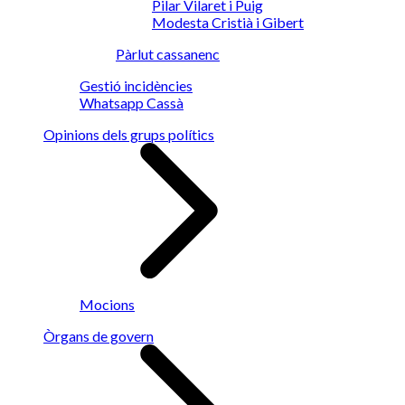
Pilar Vilaret i Puig
Modesta Cristià i Gibert
Pàrlut cassanenc
Gestió incidències
Whatsapp Cassà
Opinions dels grups polítics
Mocions
Òrgans de govern