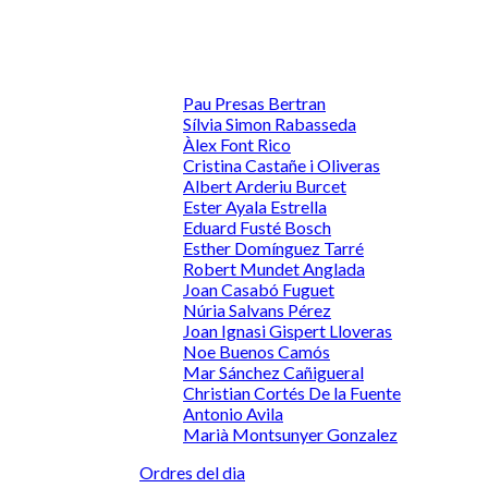
Pau Presas Bertran
Sílvia Simon Rabasseda
Àlex Font Rico
Cristina Castañe i Oliveras
Albert Arderiu Burcet
Ester Ayala Estrella
Eduard Fusté Bosch
Esther Domínguez Tarré
Robert Mundet Anglada
Joan Casabó Fuguet
Núria Salvans Pérez
Joan Ignasi Gispert Lloveras
Noe Buenos Camós
Mar Sánchez Cañigueral
Christian Cortés De la Fuente
Antonio Avila
Marià Montsunyer Gonzalez
Ordres del dia