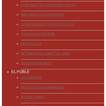
CONTRACTES, CONVENIS I AJUTS
INFORMACIÓ ECONÒMICA
OPINIONS DELS GRUPS POLÍTICS
ÒRGANS DE GOVERN
PROTOCOLS
RETIMENT DE COMPTES - PAM
TAULER D'ANUNCIS
EL POBLE
CIUTADANIA
ENTITATS CASSANENQUES
FESTES I FIRES