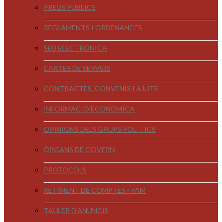
PREUS PÚBLICS
REGLAMENTS I ORDENANCES
SEU ELECTRÒNICA
CARTES DE SERVEIS
CONTRACTES, CONVENIS I AJUTS
INFORMACIÓ ECONÒMICA
OPINIONS DELS GRUPS POLÍTICS
ÒRGANS DE GOVERN
PROTOCOLS
RETIMENT DE COMPTES - PAM
TAULER D'ANUNCIS