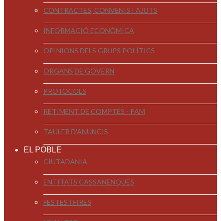
CONTRACTES, CONVENIS I AJUTS
INFORMACIÓ ECONÒMICA
OPINIONS DELS GRUPS POLÍTICS
ÒRGANS DE GOVERN
PROTOCOLS
RETIMENT DE COMPTES - PAM
TAULER D'ANUNCIS
EL POBLE
CIUTADANIA
ENTITATS CASSANENQUES
FESTES I FIRES