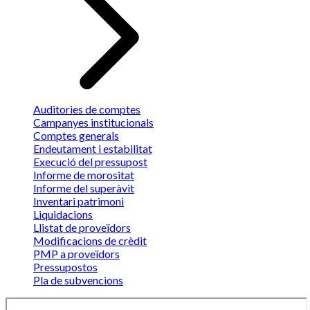
Auditories de comptes
Campanyes institucionals
Comptes generals
Endeutament i estabilitat
Execució del pressupost
Informe de morositat
Informe del superàvit
Inventari patrimoni
Liquidacions
Llistat de proveïdors
Modificacions de crèdit
PMP a proveïdors
Pressupostos
Pla de subvencions