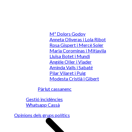
Mª Dolors Godoy
Anneta Oliveras i Lola Ribot
Rosa Gispert i Mercè Soler
Maria Corominas i Mitjavila
Lluïsa Botet i Mundi
Angèle OIler i Viader
Aminda Valls i Sabaté
Pilar Vilaret i Puig
Modesta Cristià i Gibert
Pàrlut cassanenc
Gestió incidències
Whatsapp Cassà
Opinions dels grups polítics