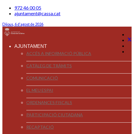
972 46 00 05
ajuntament@cassa.cat
Dijous, 6 d'agost de 2026
AJUNTAMENT
ACCÉS A INFORMACIÓ PÚBLICA
CATÀLEG DE TRÀMITS
COMUNICACIÓ
EL MEU ESPAI
ORDENANCES FISCALS
PARTICIPACIÓ CIUTADANA
RECAPTACIÓ