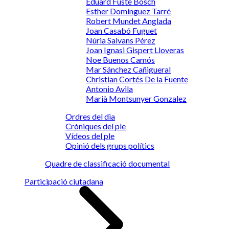
Eduard Fusté Bosch
Esther Domínguez Tarré
Robert Mundet Anglada
Joan Casabó Fuguet
Núria Salvans Pérez
Joan Ignasi Gispert Lloveras
Noe Buenos Camós
Mar Sánchez Cañigueral
Christian Cortés De la Fuente
Antonio Avila
Marià Montsunyer Gonzalez
Ordres del dia
Cròniques del ple
Vídeos del ple
Opinió dels grups polítics
Quadre de classificació documental
Participació ciutadana