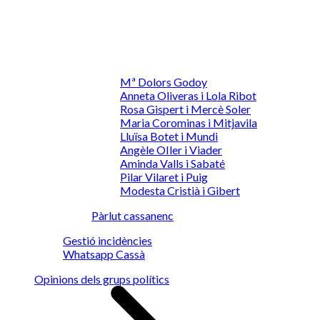
Mª Dolors Godoy
Anneta Oliveras i Lola Ribot
Rosa Gispert i Mercè Soler
Maria Corominas i Mitjavila
Lluïsa Botet i Mundi
Angèle OIler i Viader
Aminda Valls i Sabaté
Pilar Vilaret i Puig
Modesta Cristià i Gibert
Pàrlut cassanenc
Gestió incidències
Whatsapp Cassà
Opinions dels grups polítics