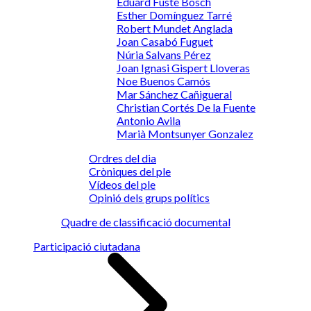
Eduard Fusté Bosch
Esther Domínguez Tarré
Robert Mundet Anglada
Joan Casabó Fuguet
Núria Salvans Pérez
Joan Ignasi Gispert Lloveras
Noe Buenos Camós
Mar Sánchez Cañigueral
Christian Cortés De la Fuente
Antonio Avila
Marià Montsunyer Gonzalez
Ordres del dia
Cròniques del ple
Vídeos del ple
Opinió dels grups polítics
Quadre de classificació documental
Participació ciutadana