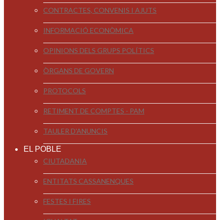
CONTRACTES, CONVENIS I AJUTS
INFORMACIÓ ECONÒMICA
OPINIONS DELS GRUPS POLÍTICS
ÒRGANS DE GOVERN
PROTOCOLS
RETIMENT DE COMPTES - PAM
TAULER D'ANUNCIS
EL POBLE
CIUTADANIA
ENTITATS CASSANENQUES
FESTES I FIRES