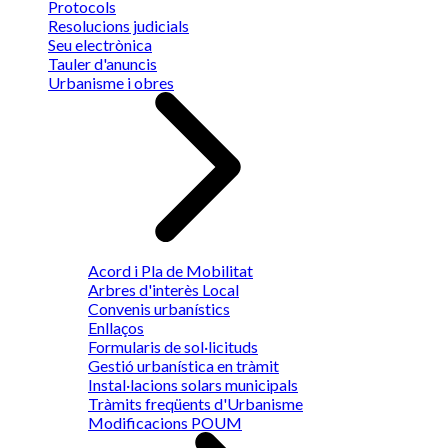
Protocols
Resolucions judicials
Seu electrònica
Tauler d'anuncis
Urbanisme i obres
Acord i Pla de Mobilitat
Arbres d'interès Local
Convenis urbanístics
Enllaços
Formularis de sol·licituds
Gestió urbanística en tràmit
Instal·lacions solars municipals
Tràmits freqüents d'Urbanisme
Modificacions POUM