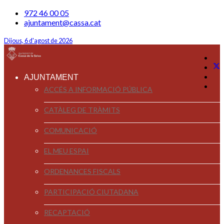
972 46 00 05
ajuntament@cassa.cat
Dijous, 6 d'agost de 2026
AJUNTAMENT
ACCÉS A INFORMACIÓ PÚBLICA
CATÀLEG DE TRÀMITS
COMUNICACIÓ
EL MEU ESPAI
ORDENANCES FISCALS
PARTICIPACIÓ CIUTADANA
RECAPTACIÓ