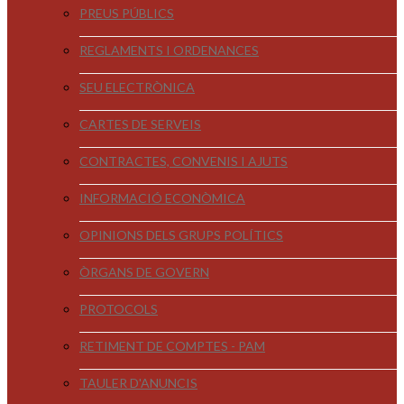
PREUS PÚBLICS
REGLAMENTS I ORDENANCES
SEU ELECTRÒNICA
CARTES DE SERVEIS
CONTRACTES, CONVENIS I AJUTS
INFORMACIÓ ECONÒMICA
OPINIONS DELS GRUPS POLÍTICS
ÒRGANS DE GOVERN
PROTOCOLS
RETIMENT DE COMPTES - PAM
TAULER D'ANUNCIS