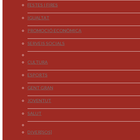
FESTES I FIRES
IGUALTAT
PROMOCIÓ ECONÒMICA
SERVEIS SOCIALS
CULTURA
ESPORTS
GENT GRAN
JOVENTUT
SALUT
DIVER[SOS]