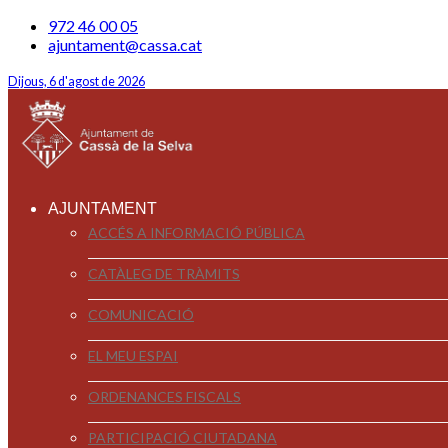
972 46 00 05
ajuntament@cassa.cat
Dijous, 6 d'agost de 2026
AJUNTAMENT
ACCÉS A INFORMACIÓ PÚBLICA
CATÀLEG DE TRÀMITS
COMUNICACIÓ
EL MEU ESPAI
ORDENANCES FISCALS
PARTICIPACIÓ CIUTADANA