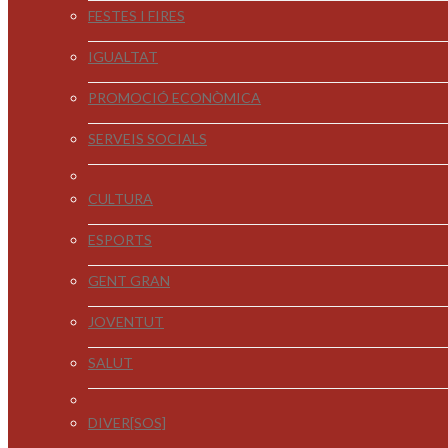
FESTES I FIRES
IGUALTAT
PROMOCIÓ ECONÒMICA
SERVEIS SOCIALS
CULTURA
ESPORTS
GENT GRAN
JOVENTUT
SALUT
DIVER[SOS]