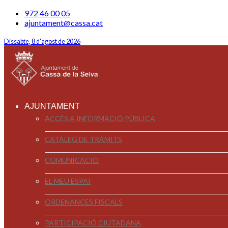
972 46 00 05
ajuntament@cassa.cat
Dissabte, 8 d'agost de 2026
AJUNTAMENT
ACCÉS A INFORMACIÓ PÚBLICA
CATÀLEG DE TRÀMITS
COMUNICACIÓ
EL MEU ESPAI
ORDENANCES FISCALS
PARTICIPACIÓ CIUTADANA