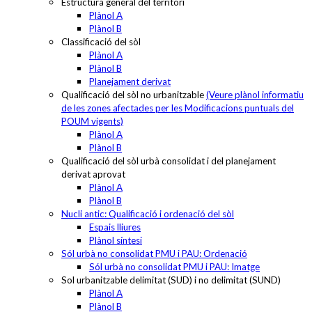
Estructura general del territori
Plànol A
Plànol B
Classificació del sòl
Plànol A
Plànol B
Planejament derivat
Qualificació del sòl no urbanitzable
(Veure plànol informatiu
de les zones afectades per les Modificacions puntuals del
POUM vigents)
Plànol A
Plànol B
Qualificació del sòl urbà consolidat i del planejament
derivat aprovat
Plànol A
Plànol B
Nucli antic: Qualificació i ordenació del sòl
Espais lliures
Plànol síntesi
Sól urbà no consolidat PMU i PAU: Ordenació
Sól urbà no consolidat PMU i PAU: Imatge
Sol urbanitzable delimitat (SUD) i no delimitat (SUND)
Plànol A
Plànol B