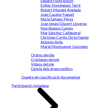
Eduard Fusté Bosch
Esther Domínguez Tarré
Robert Mundet Anglada
Joan Casabó Fuguet
Núria Salvans Pérez
Joan Ignasi Gispert Lloveras
Noe Buenos Camós
Mar Sánchez Cañigueral
Christian Cortés De la Fuente
Antonio Avila
Marià Montsunyer Gonzalez
Ordres del dia
Cròniques del ple
Vídeos del ple
Opinió dels grups polítics
Quadre de classificació documental
Participació ciutadana