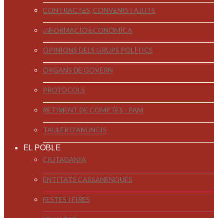
CONTRACTES, CONVENIS I AJUTS
INFORMACIÓ ECONÒMICA
OPINIONS DELS GRUPS POLÍTICS
ÒRGANS DE GOVERN
PROTOCOLS
RETIMENT DE COMPTES - PAM
TAULER D'ANUNCIS
EL POBLE
CIUTADANIA
ENTITATS CASSANENQUES
FESTES I FIRES