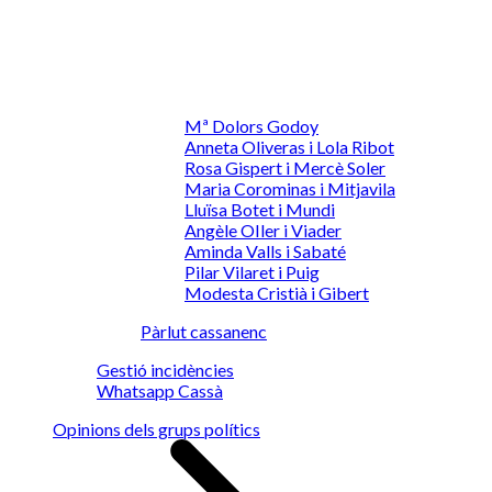
Mª Dolors Godoy
Anneta Oliveras i Lola Ribot
Rosa Gispert i Mercè Soler
Maria Corominas i Mitjavila
Lluïsa Botet i Mundi
Angèle OIler i Viader
Aminda Valls i Sabaté
Pilar Vilaret i Puig
Modesta Cristià i Gibert
Pàrlut cassanenc
Gestió incidències
Whatsapp Cassà
Opinions dels grups polítics