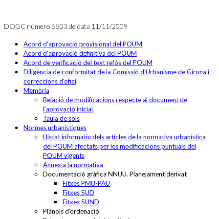
DOGC número 5503 de data 11/11/2009
Acord d'aprovació provisional del POUM
Acord d'aprovació definitiva del POUM
Acord de verificació del text refós del POUM
Diligència de conformitat de la Comissió d'Urbanisme de Girona i
correccions d'ofici
Memòria
Relació de modificacions respecte al document de
l'aprovació inicial
Taula de sols
Normes urbanístiques
Llistat informatiu dels articles de la normativa urbanística
del POUM afectats per les modificacions puntuals del
POUM vigents
Annex a la normativa
Documentació gràfica NNUU. Planejament derivat
Fitxes PMU-PAU
Fitxes SUD
Fitxes SUND
Plànols d'ordenació