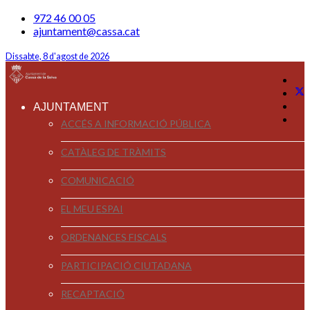
972 46 00 05
ajuntament@cassa.cat
Dissabte, 8 d'agost de 2026
AJUNTAMENT
ACCÉS A INFORMACIÓ PÚBLICA
CATÀLEG DE TRÀMITS
COMUNICACIÓ
EL MEU ESPAI
ORDENANCES FISCALS
PARTICIPACIÓ CIUTADANA
RECAPTACIÓ