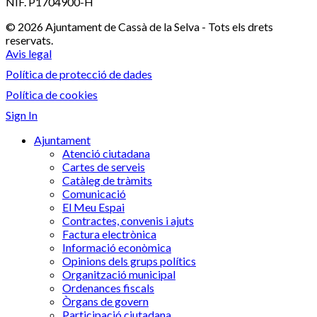
NIF. P1704900-H
© 2026 Ajuntament de Cassà de la Selva - Tots els drets
reservats.
Avis legal
Política de protecció de dades
Política de cookies
Sign In
Ajuntament
Atenció ciutadana
Cartes de serveis
Catàleg de tràmits
Comunicació
El Meu Espai
Contractes, convenis i ajuts
Factura electrònica
Informació econòmica
Opinions dels grups polítics
Organització municipal
Ordenances fiscals
Òrgans de govern
Participació ciutadana