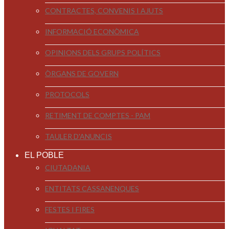
CONTRACTES, CONVENIS I AJUTS
INFORMACIÓ ECONÒMICA
OPINIONS DELS GRUPS POLÍTICS
ÒRGANS DE GOVERN
PROTOCOLS
RETIMENT DE COMPTES - PAM
TAULER D'ANUNCIS
EL POBLE
CIUTADANIA
ENTITATS CASSANENQUES
FESTES I FIRES