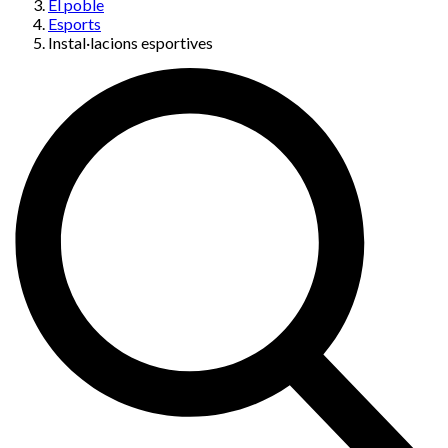
El poble
Esports
Instal·lacions esportives