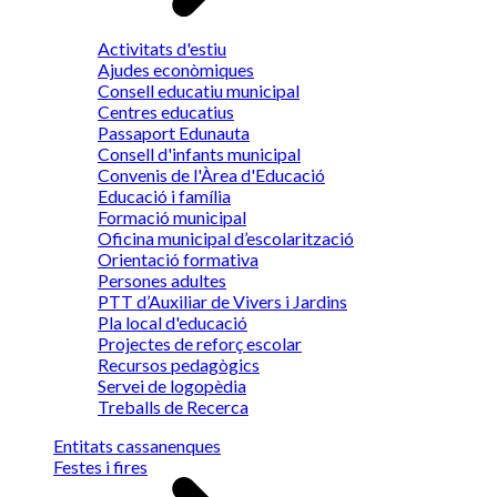
Activitats d'estiu
Ajudes econòmiques
Consell educatiu municipal
Centres educatius
Passaport Edunauta
Consell d'infants municipal
Convenis de l'Àrea d'Educació
Educació i família
Formació municipal
Oficina municipal d’escolarització
Orientació formativa
Persones adultes
PTT d’Auxiliar de Vivers i Jardins
Pla local d'educació
Projectes de reforç escolar
Recursos pedagògics
Servei de logopèdia
Treballs de Recerca
Entitats cassanenques
Festes i fires