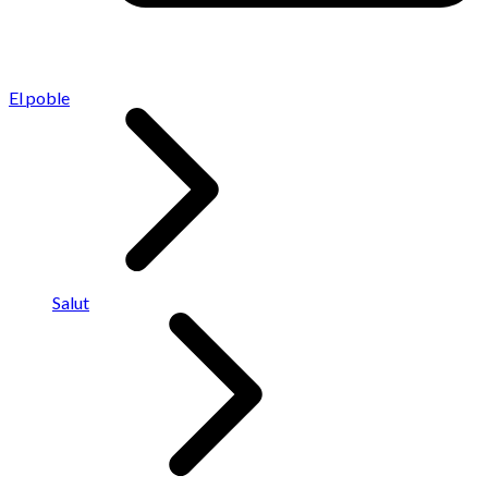
El poble
Salut