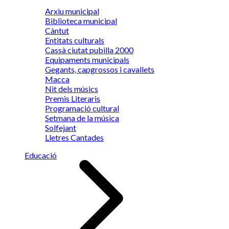
Arxiu municipal
Biblioteca municipal
Càntut
Entitats culturals
Cassà ciutat pubilla 2000
Equipaments municipals
Gegants, capgrossos i cavallets
Macca
Nit dels músics
Premis Literaris
Programació cultural
Setmana de la música
Solfejant
Lletres Cantades
Educació