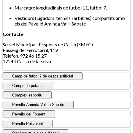
Marcatge longitudinals de futbol 11, futbol 7.
Vestidors (jugadors, tècnics i àrbitres) compartits amb
els del Pavelló Aminda Vall i Sabaté
Contacte
Servei Municipal d'Esports de Cassà (SMEC)
Passeig del Ferrocarril, 119
Telèfon, 972 46 15 27
17244 Cassà de la Selva
Camp de futbol 7 de gespa artificial
Camps de petanca
Complex esportiu
Pavelló Aminda Valls i Sabaté
Pavelló del Foment
Pavelló Polivalent