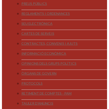
PREUS PÚBLICS
REGLAMENTS I ORDENANCES
SEU ELECTRÒNICA
CARTES DE SERVEIS
CONTRACTES, CONVENIS I AJUTS
INFORMACIÓ ECONÒMICA
OPINIONS DELS GRUPS POLÍTICS
ÒRGANS DE GOVERN
PROTOCOLS
RETIMENT DE COMPTES - PAM
TAULER D'ANUNCIS