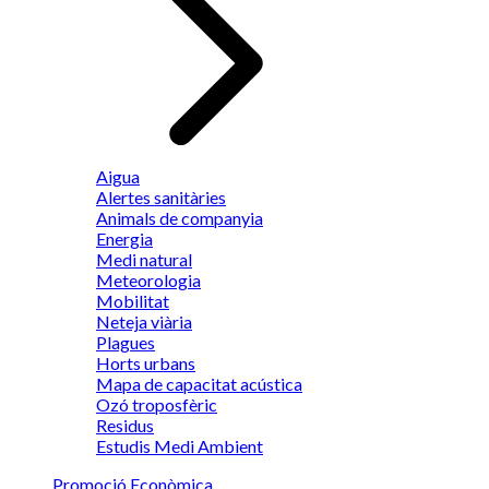
Aigua
Alertes sanitàries
Animals de companyia
Energia
Medi natural
Meteorologia
Mobilitat
Neteja viària
Plagues
Horts urbans
Mapa de capacitat acústica
Ozó troposfèric
Residus
Estudis Medi Ambient
Promoció Econòmica