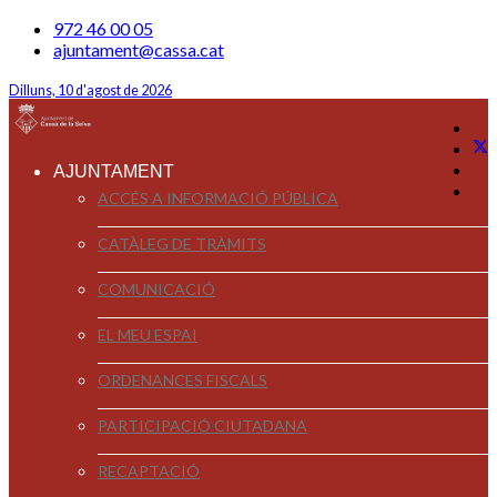
972 46 00 05
ajuntament@cassa.cat
Dilluns, 10 d'agost de 2026
AJUNTAMENT
ACCÉS A INFORMACIÓ PÚBLICA
CATÀLEG DE TRÀMITS
COMUNICACIÓ
EL MEU ESPAI
ORDENANCES FISCALS
PARTICIPACIÓ CIUTADANA
RECAPTACIÓ