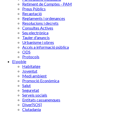
Retiment de Comptes - PAM
Preus Públics
Recaptació
Reglaments i ordenances
Resolucions i decrets
Consultes Actives
Seu electrònica
Tauler d'anuncis
Urbanisme i obres
Accés a informació pública
ODS
Protocols
El poble
Habitatge
Joventut
Medi ambient
Promoció Econòmica
Salut
Seguretat
Serveis socials
Entitats cassanenques
Diver[SOS]
Ciutadania