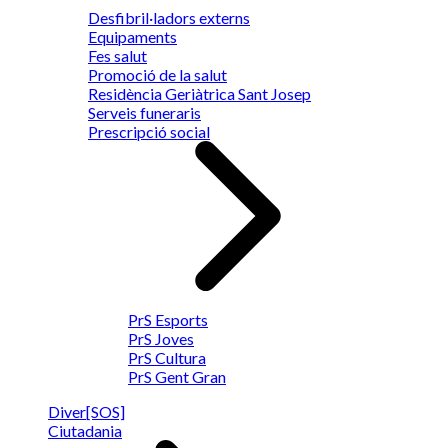
Desfibril·ladors externs
Equipaments
Fes salut
Promoció de la salut
Residència Geriàtrica Sant Josep
Serveis funeraris
Prescripció social
PrS Esports
PrS Joves
PrS Cultura
PrS Gent Gran
Diver[SOS]
Ciutadania