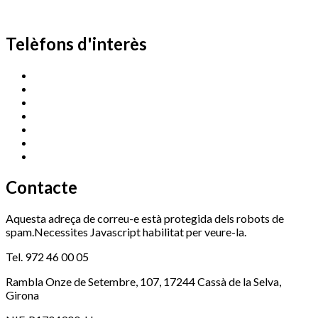
Telèfons d'interès
Cassà Jove
669 166 000
Centre Cultural Sala Galà
972 462 820
Esports (zona esportiva)
972 461 527
Promoció Econòmica
972 462 821
Ràdio Cassà
972 463 777
Serveis Socials
972 460 851
Xaloc
972 900 235
Contacte
Aquesta adreça de correu-e està protegida dels robots de
spam.Necessites Javascript habilitat per veure-la.
Tel. 972 46 00 05
Rambla Onze de Setembre, 107, 17244 Cassà de la Selva,
Girona