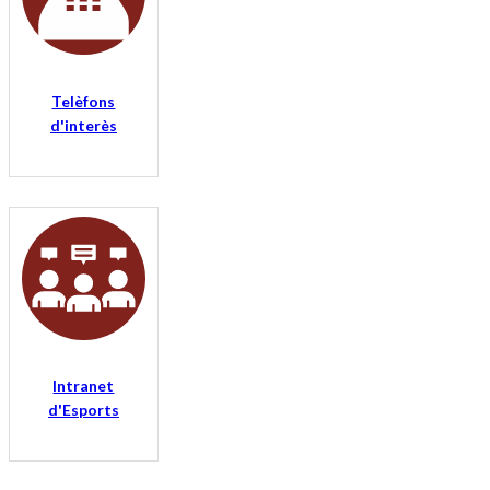
Telèfons
d'interès
Intranet
d'Esports