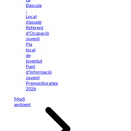
Bàscula
-
Local
d’assaig
Referent
d'Ocupació
Juvenil
Pla
local
de
joventut
Punt
d'Informació
Juvenil
Premonitoratge
2026
Medi
ambient