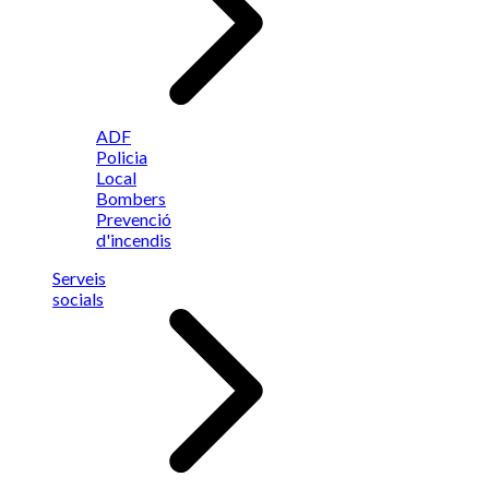
ADF
Policia
Local
Bombers
Prevenció
d'incendis
Serveis
socials