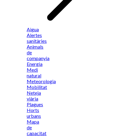
Aigua
Alertes
sanitàries
Animals
de
companyia
Energia
Medi
natural
Meteorologia
Mobilitat
Neteja
viària
Plagues
Horts
urbans
Mapa
de
capacitat