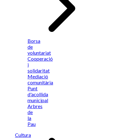
Borsa
de
voluntariat
Cooperació
i
solidaritat
Mediació
comunitària
Punt
d'acollida
municipal
Arbres
de
la
Pau
Cultura