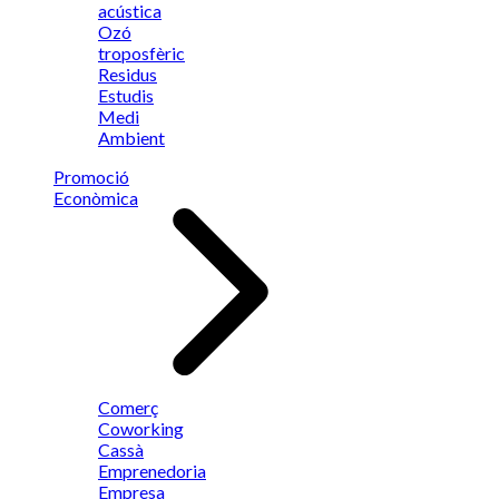
acústica
Ozó
troposfèric
Residus
Estudis
Medi
Ambient
Promoció
Econòmica
Comerç
Coworking
Cassà
Emprenedoria
Empresa