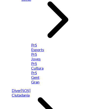
PrS
Esports
PrS
Joves
PrS
Cultura
PrS
Gent
Gran
Diver[SOS]
Ciutadania