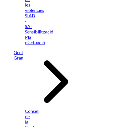
les
violències
SIAD
-
SAI
Sensibilització
Pla
d'actuació
Gent
Gran
Consell
de
la