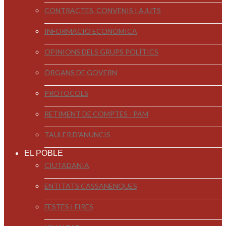
CONTRACTES, CONVENIS I AJUTS
INFORMACIÓ ECONÒMICA
OPINIONS DELS GRUPS POLÍTICS
ÒRGANS DE GOVERN
PROTOCOLS
RETIMENT DE COMPTES - PAM
TAULER D'ANUNCIS
EL POBLE
CIUTADANIA
ENTITATS CASSANENQUES
FESTES I FIRES