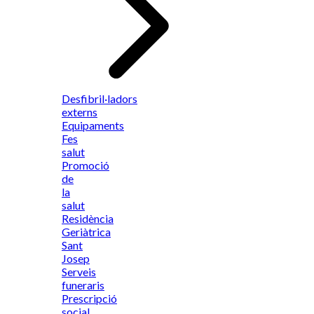
Desfibril·ladors
externs
Equipaments
Fes
salut
Promoció
de
la
salut
Residència
Geriàtrica
Sant
Josep
Serveis
funeraris
Prescripció
social