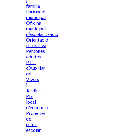
i
família
Formació
municipal
Oficina
municipal
d’escolarització
Orientació
formativa
Persones
adultes
PTT
d’Auxiliar
de
Vivers
i
Jardins
Pla
local
d'educació
Projectes
de
reforç
escolar