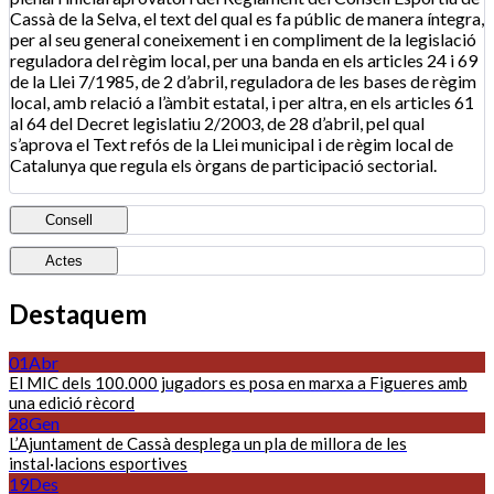
Cassà de la Selva, el text del qual es fa públic de manera íntegra,
per al seu general coneixement i en compliment de la legislació
reguladora del règim local, per una banda en els articles 24 i 69
de la Llei 7/1985, de 2 d’abril, reguladora de les bases de règim
local, amb relació a l’àmbit estatal, i per altra, en els articles 61
al 64 del Decret legislatiu 2/2003, de 28 d’abril, pel qual
s’aprova el Text refós de la Llei municipal i de règim local de
Catalunya que regula els òrgans de participació sectorial.
Consell
Actes
Destaquem
01
Abr
El MIC dels 100.000 jugadors es posa en marxa a Figueres amb
una edició rècord
28
Gen
L’Ajuntament de Cassà desplega un pla de millora de les
instal·lacions esportives
19
Des