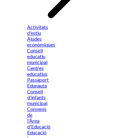
Activitats
d'estiu
Ajudes
econòmiques
Consell
educatiu
municipal
Centres
educatius
Passaport
Edunauta
Consell
d'infants
municipal
Convenis
de
l'Àrea
d'Educació
Educació