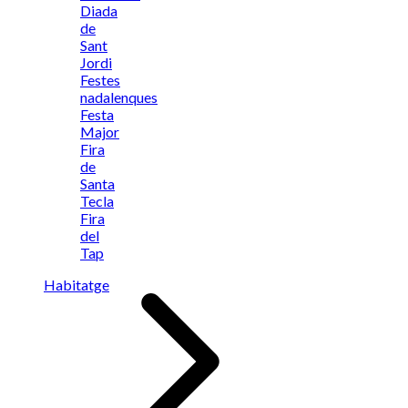
Diada
de
Sant
Jordi
Festes
nadalenques
Festa
Major
Fira
de
Santa
Tecla
Fira
del
Tap
Habitatge