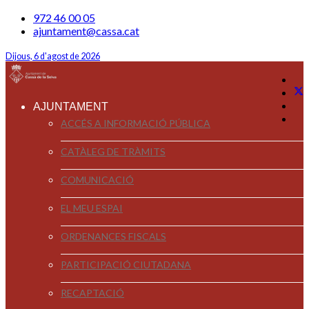
972 46 00 05
ajuntament@cassa.cat
Dijous, 6 d'agost de 2026
AJUNTAMENT
ACCÉS A INFORMACIÓ PÚBLICA
CATÀLEG DE TRÀMITS
COMUNICACIÓ
EL MEU ESPAI
ORDENANCES FISCALS
PARTICIPACIÓ CIUTADANA
RECAPTACIÓ