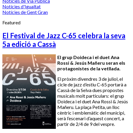
Notícies de Via Pública
Notícies d'Igualtat
Notícies de Gent Gran
Featured
El Festival de Jazz C-65 celebra la seva
5a edició a Cassà
El grup Doideca i el duet Ana
Rossi & Jesús Mañeru seran els
protagonistes de la vetllada.
El pròxim divendres 3 de juliol, el
cicle de jazz d’estiu C-65 portarà a
Cassà de la Selva dues propostes
musicals molt particulars: el grup
Doideca i el duet Ana Rossi & Jesús
Mañeru. La plaça Petita, un lloc
cèntric i emblemàtic del municipi,
serà l’escenari d’aquest concert, a
partir de 2/4 de 9 del vespre.