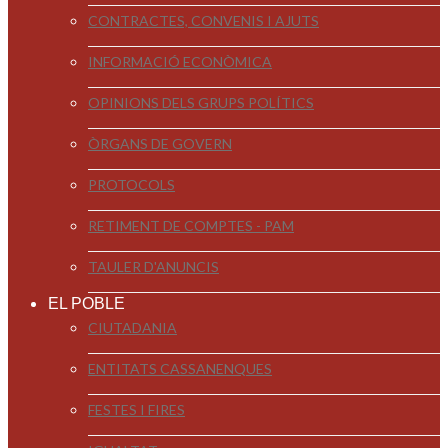
CONTRACTES, CONVENIS I AJUTS
INFORMACIÓ ECONÒMICA
OPINIONS DELS GRUPS POLÍTICS
ÒRGANS DE GOVERN
PROTOCOLS
RETIMENT DE COMPTES - PAM
TAULER D'ANUNCIS
EL POBLE
CIUTADANIA
ENTITATS CASSANENQUES
FESTES I FIRES