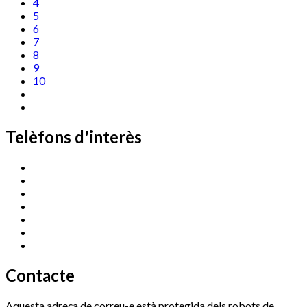
4
5
6
7
8
9
10
Telèfons d'interès
Cassà Jove
669 166 000
Centre Cultural Sala Galà
972 462 820
Esports (zona esportiva)
972 461 527
Promoció Econòmica
972 462 821
Ràdio Cassà
972 463 777
Serveis Socials
972 460 851
Xaloc
972 900 235
Contacte
Aquesta adreça de correu-e està protegida dels robots de