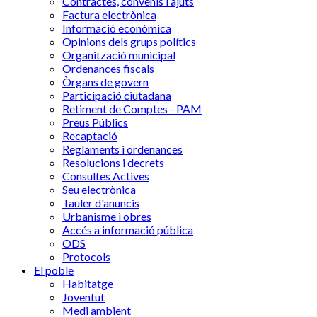
Contractes, convenis i ajuts
Factura electrònica
Informació econòmica
Opinions dels grups polítics
Organització municipal
Ordenances fiscals
Òrgans de govern
Participació ciutadana
Retiment de Comptes - PAM
Preus Públics
Recaptació
Reglaments i ordenances
Resolucions i decrets
Consultes Actives
Seu electrònica
Tauler d'anuncis
Urbanisme i obres
Accés a informació pública
ODS
Protocols
El poble
Habitatge
Joventut
Medi ambient