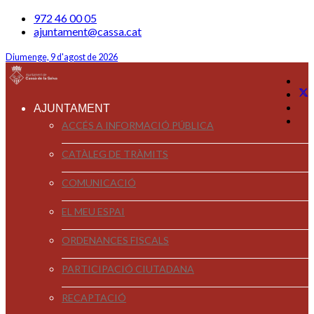
972 46 00 05
ajuntament@cassa.cat
Diumenge, 9 d'agost de 2026
AJUNTAMENT
ACCÉS A INFORMACIÓ PÚBLICA
CATÀLEG DE TRÀMITS
COMUNICACIÓ
EL MEU ESPAI
ORDENANCES FISCALS
PARTICIPACIÓ CIUTADANA
RECAPTACIÓ