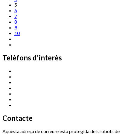
5
6
7
8
9
10
Telèfons d'interès
Cassà Jove
669 166 000
Centre Cultural Sala Galà
972 462 820
Esports (zona esportiva)
972 461 527
Promoció Econòmica
972 462 821
Ràdio Cassà
972 463 777
Serveis Socials
972 460 851
Xaloc
972 900 235
Contacte
Aquesta adreça de correu-e està protegida dels robots de