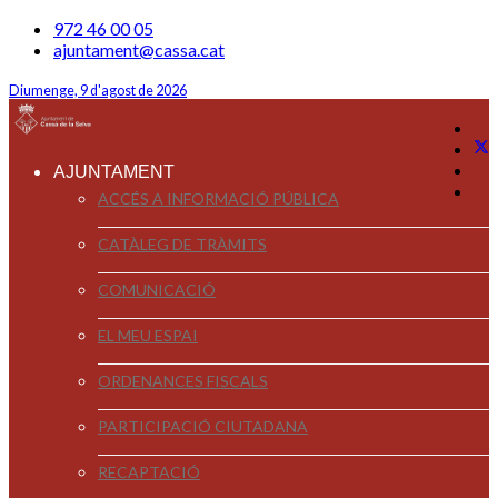
972 46 00 05
ajuntament@cassa.cat
Diumenge, 9 d'agost de 2026
AJUNTAMENT
ACCÉS A INFORMACIÓ PÚBLICA
CATÀLEG DE TRÀMITS
COMUNICACIÓ
EL MEU ESPAI
ORDENANCES FISCALS
PARTICIPACIÓ CIUTADANA
RECAPTACIÓ