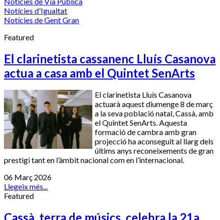
Notícies de Via Pública
Notícies d'Igualtat
Notícies de Gent Gran
Featured
El clarinetista cassanenc Lluís Casanova
actua a casa amb el Quintet SenArts
El clarinetista Lluís Casanova
actuarà aquest diumenge 8 de març
a la seva població natal, Cassà, amb
el Quintet SenArts. Aquesta
formació de cambra amb gran
projecció ha aconseguit al llarg dels
últims anys reconeixements de gran
prestigi tant en l’àmbit nacional com en l’internacional.
06 Març 2026
Llegeix més...
Featured
Cassà, terra de músics, celebra la 21a