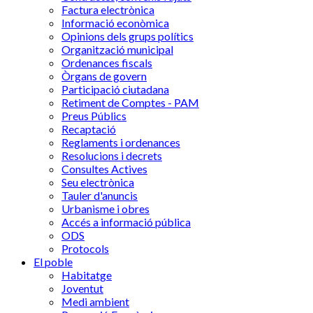
Factura electrònica
Informació econòmica
Opinions dels grups polítics
Organització municipal
Ordenances fiscals
Òrgans de govern
Participació ciutadana
Retiment de Comptes - PAM
Preus Públics
Recaptació
Reglaments i ordenances
Resolucions i decrets
Consultes Actives
Seu electrònica
Tauler d'anuncis
Urbanisme i obres
Accés a informació pública
ODS
Protocols
El poble
Habitatge
Joventut
Medi ambient