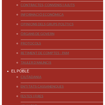
CONTRACTES, CONVENIS I AJUTS
INFORMACIÓ ECONÒMICA
OPINIONS DELS GRUPS POLÍTICS
ÒRGANS DE GOVERN
PROTOCOLS
RETIMENT DE COMPTES - PAM
TAULER D'ANUNCIS
EL POBLE
CIUTADANIA
ENTITATS CASSANENQUES
FESTES I FIRES