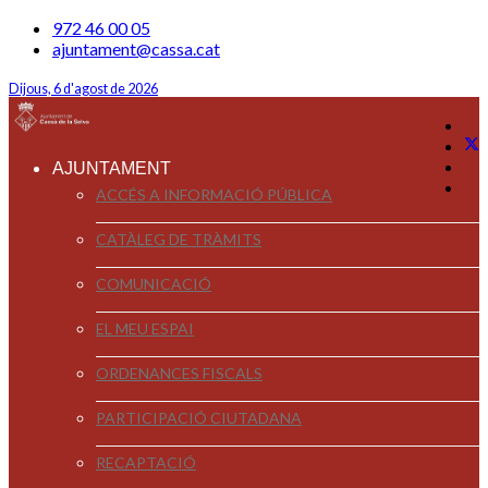
972 46 00 05
ajuntament@cassa.cat
Dijous, 6 d'agost de 2026
AJUNTAMENT
ACCÉS A INFORMACIÓ PÚBLICA
CATÀLEG DE TRÀMITS
COMUNICACIÓ
EL MEU ESPAI
ORDENANCES FISCALS
PARTICIPACIÓ CIUTADANA
RECAPTACIÓ