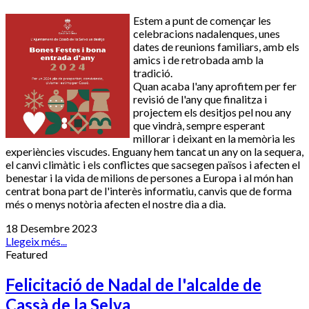
Estem a punt de començar les
celebracions nadalenques, unes
dates de reunions familiars, amb els
amics i de retrobada amb la
tradició.
Quan acaba l'any aprofitem per fer
revisió de l'any que finalitza i
projectem els desitjos pel nou any
que vindrà, sempre esperant
millorar i deixant en la memòria les
experiències viscudes. Enguany hem tancat un any on la sequera,
el canvi climàtic i els conflictes que sacsegen països i afecten el
benestar i la vida de milions de persones a Europa i al món han
centrat bona part de l'interès informatiu, canvis que de forma
més o menys notòria afecten el nostre dia a dia.
18 Desembre 2023
Llegeix més...
Featured
Felicitació de Nadal de l'alcalde de
Cassà de la Selva