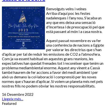
Benvolguts veïns i veïnes
Arriba d'aquí poc les festes
nadalenques i l'any nou. S'acaba un
any que ens deixa una sensació
d'incertesa i de preocupació pel que
està passant al món i a casa nostra.
Aquest passat novembre es va fer
una conferència de nacions a Egipte
per valorar les directrius que s'han
d'aplicar per tal de reduir les emissions de CO2 a l'atmosfera.
Com ja va essent habitual en aquestes grans reunions, les
expectatives han quedat frenades tot i reconèixer que tenim un
problema mediambiental enorme. Aquest any vinent a Cassà
també haurem de fer accions a favor del medi ambient i per
això us demano la col·laboració i comprensió per les noves
normes que s'hauran d'aplicar. Si volem un planeta més net pels
nostres fills no podem obviar les nostres responsabilitats.
16 Desembre 2022
Llegeix més...
Featured