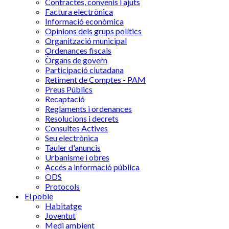
Contractes, convenis i ajuts
Factura electrònica
Informació econòmica
Opinions dels grups polítics
Organització municipal
Ordenances fiscals
Òrgans de govern
Participació ciutadana
Retiment de Comptes - PAM
Preus Públics
Recaptació
Reglaments i ordenances
Resolucions i decrets
Consultes Actives
Seu electrònica
Tauler d'anuncis
Urbanisme i obres
Accés a informació pública
ODS
Protocols
El poble
Habitatge
Joventut
Medi ambient