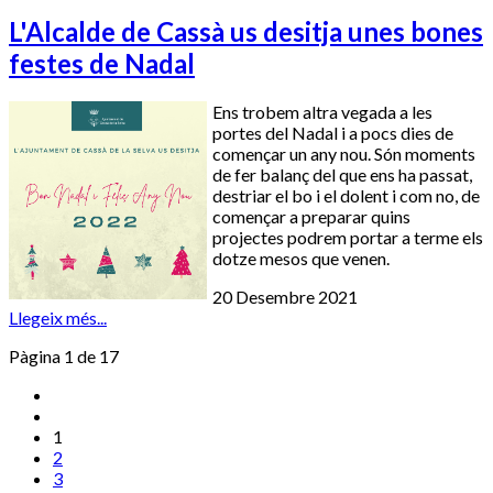
L'Alcalde de Cassà us desitja unes bones
festes de Nadal
Ens trobem altra vegada a les
portes del Nadal i a pocs dies de
començar un any nou. Són moments
de fer balanç del que ens ha passat,
destriar el bo i el dolent i com no, de
començar a preparar quins
projectes podrem portar a terme els
dotze mesos que venen.
20 Desembre 2021
Llegeix més...
Pàgina 1 de 17
1
2
3