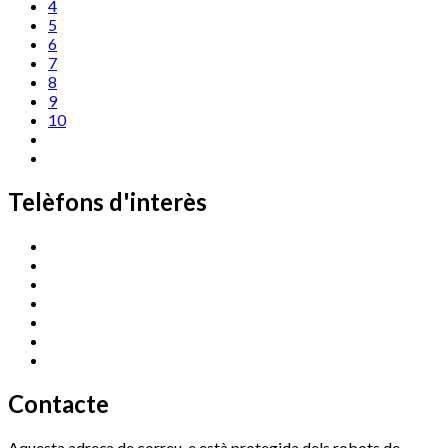
4
5
6
7
8
9
10
Telèfons d'interès
Cassà Jove
669 166 000
Centre Cultural Sala Galà
972 462 820
Esports (zona esportiva)
972 461 527
Promoció Econòmica
972 462 821
Ràdio Cassà
972 463 777
Serveis Socials
972 460 851
Xaloc
972 900 235
Contacte
Aquesta adreça de correu-e està protegida dels robots de