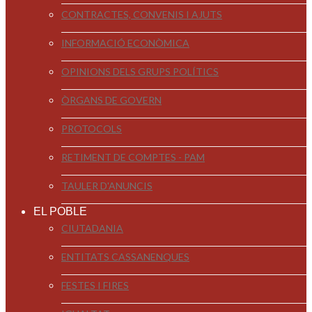
CONTRACTES, CONVENIS I AJUTS
INFORMACIÓ ECONÒMICA
OPINIONS DELS GRUPS POLÍTICS
ÒRGANS DE GOVERN
PROTOCOLS
RETIMENT DE COMPTES - PAM
TAULER D'ANUNCIS
EL POBLE
CIUTADANIA
ENTITATS CASSANENQUES
FESTES I FIRES