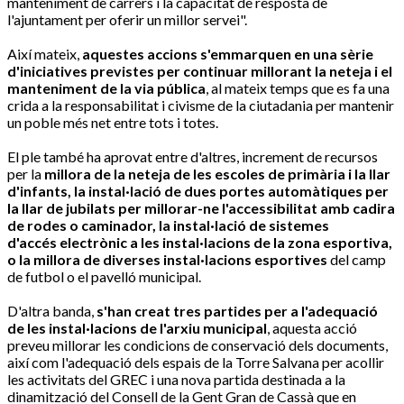
manteniment de carrers i la capacitat de resposta de
l'ajuntament per oferir un millor servei".
Així mateix,
aquestes accions s'emmarquen en una sèrie
d'iniciatives previstes per continuar millorant la neteja i el
manteniment de la via pública
, al mateix temps que es fa una
crida a la responsabilitat i civisme de la ciutadania per mantenir
un poble més net entre tots i totes.
El ple també ha aprovat entre d'altres, increment de recursos
per la
millora de la neteja de les escoles de primària i la llar
d'infants, la instal·lació de dues portes automàtiques per
la llar de jubilats per millorar-ne l'accessibilitat amb cadira
de rodes o caminador, la instal·lació de sistemes
d'accés electrònic a les instal·lacions de la zona esportiva,
o la millora de diverses instal·lacions esportives
del camp
de futbol o el pavelló municipal.
D'altra banda,
s'han creat tres partides per a l'adequació
de les instal·lacions de l'arxiu municipal
, aquesta acció
preveu millorar les condicions de conservació dels documents,
així com l'adequació dels espais de la Torre Salvana per acollir
les activitats del GREC i una nova partida destinada a la
dinamització del Consell de la Gent Gran de Cassà que en