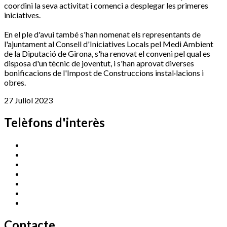
coordini la seva activitat i comenci a desplegar les primeres
iniciatives.
En el ple d'avui també s'han nomenat els representants de
l'ajuntament al Consell d'Iniciatives Locals pel Medi Ambient
de la Diputació de Girona, s'ha renovat el conveni pel qual es
disposa d'un tècnic de joventut, i s'han aprovat diverses
bonificacions de l'Impost de Construccions instal·lacions i
obres.
27 Juliol 2023
Telèfons d'interès
Cassà Jove
669 166 000
Centre Cultural Sala Galà
972 462 820
Esports (zona esportiva)
972 461 527
Promoció Econòmica
972 462 821
Ràdio Cassà
972 463 777
Serveis Socials
972 460 851
Xaloc
972 900 235
Contacte