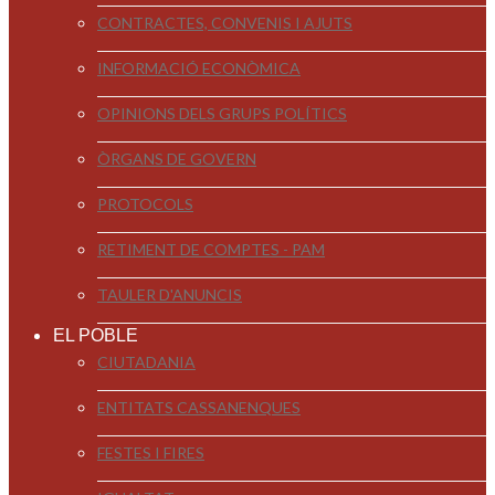
CONTRACTES, CONVENIS I AJUTS
INFORMACIÓ ECONÒMICA
OPINIONS DELS GRUPS POLÍTICS
ÒRGANS DE GOVERN
PROTOCOLS
RETIMENT DE COMPTES - PAM
TAULER D'ANUNCIS
EL POBLE
CIUTADANIA
ENTITATS CASSANENQUES
FESTES I FIRES