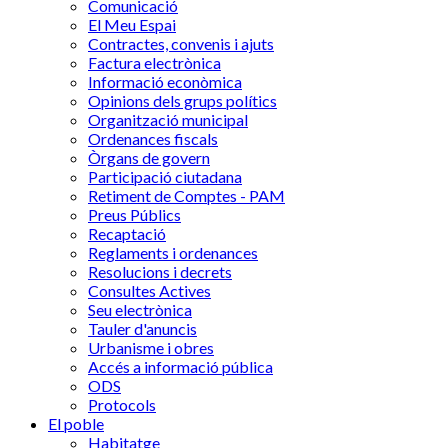
Comunicació
El Meu Espai
Contractes, convenis i ajuts
Factura electrònica
Informació econòmica
Opinions dels grups polítics
Organització municipal
Ordenances fiscals
Òrgans de govern
Participació ciutadana
Retiment de Comptes - PAM
Preus Públics
Recaptació
Reglaments i ordenances
Resolucions i decrets
Consultes Actives
Seu electrònica
Tauler d'anuncis
Urbanisme i obres
Accés a informació pública
ODS
Protocols
El poble
Habitatge