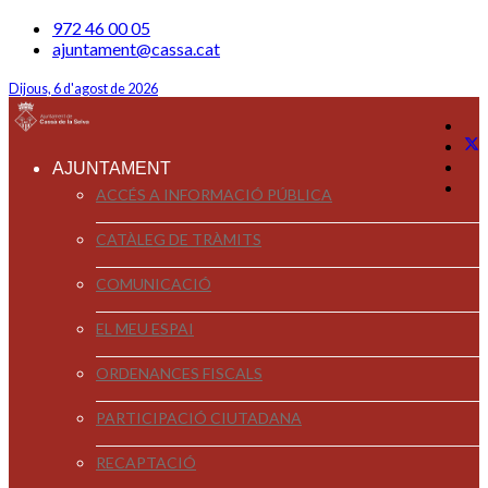
972 46 00 05
ajuntament@cassa.cat
Dijous, 6 d'agost de 2026
AJUNTAMENT
ACCÉS A INFORMACIÓ PÚBLICA
CATÀLEG DE TRÀMITS
COMUNICACIÓ
EL MEU ESPAI
ORDENANCES FISCALS
PARTICIPACIÓ CIUTADANA
RECAPTACIÓ