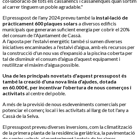
col·laboració de tots els cassanencs i cassanenques quan sortim
al carrer tinguem un poble agradable."
El pressupost de l'any 2024 preveu també la
instal·lació de
pràcticament 600 plaques solars
a diversos edificis
municipals que generaran suficient energia per cobrir el 20%
del consum de l'Ajuntament de Cassà.
A l'aposta per l'estalvi energètic també si sumen diverses
iniciatives encaminades a l'estalvi d'aigua, amb els recursos per
la construcció d'un nou vas d'expansió a la piscina coberta per
tal de disminuir el consum d'aigua d'aquest equipament i
reutilitzar el màxim d'aigua possible.
Una de les principals novetats d'aquest pressupost és
també la creació d'una nova línia d'ajudes, dotada
en 60.000 €, per incentivar l'obertura de nous comerços i
activitats
al centre del poble.
A més de la previsió de nous esdeveniments comercials per
potenciar el comerç local i les activitats al llarg de tot l'any a
Cassà de la Selva.
El pressupost preveu diverses inversions, com la climatització
de la primera planta de la residència geriàtrica, la pavimentació
de camins veïnals, el manteniment i neteja de les rieres