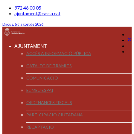
972 46 00 05
ajuntament@cassa.cat
Dijous, 6 d'agost de 2026
AJUNTAMENT
ACCÉS A INFORMACIÓ PÚBLICA
CATÀLEG DE TRÀMITS
COMUNICACIÓ
EL MEU ESPAI
ORDENANCES FISCALS
PARTICIPACIÓ CIUTADANA
RECAPTACIÓ