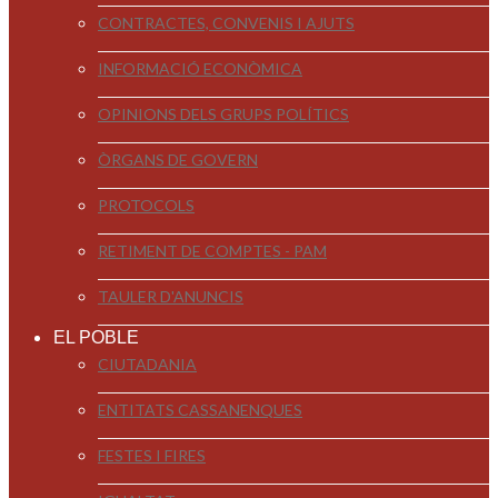
CONTRACTES, CONVENIS I AJUTS
INFORMACIÓ ECONÒMICA
OPINIONS DELS GRUPS POLÍTICS
ÒRGANS DE GOVERN
PROTOCOLS
RETIMENT DE COMPTES - PAM
TAULER D'ANUNCIS
EL POBLE
CIUTADANIA
ENTITATS CASSANENQUES
FESTES I FIRES