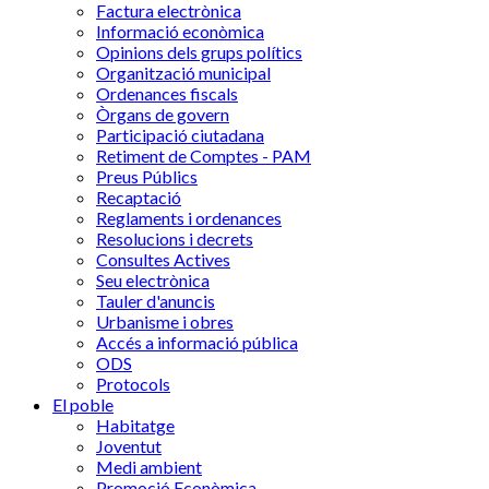
Factura electrònica
Informació econòmica
Opinions dels grups polítics
Organització municipal
Ordenances fiscals
Òrgans de govern
Participació ciutadana
Retiment de Comptes - PAM
Preus Públics
Recaptació
Reglaments i ordenances
Resolucions i decrets
Consultes Actives
Seu electrònica
Tauler d'anuncis
Urbanisme i obres
Accés a informació pública
ODS
Protocols
El poble
Habitatge
Joventut
Medi ambient
Promoció Econòmica