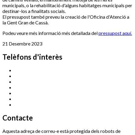
municipals, o la rehabilitació d'alguns habitatges municipals per
destinar-los a finalitats socials.
El pressupost també preveu la creació de l'Oficina d'Atenció a
la Gent Gran de Cassà.
Podeu veure més informació més detallada del
pressupost aquí.
21 Desembre 2023
Telèfons d'interès
Cassà Jove
669 166 000
Centre Cultural Sala Galà
972 462 820
Esports (zona esportiva)
972 461 527
Promoció Econòmica
972 462 821
Ràdio Cassà
972 463 777
Serveis Socials
972 460 851
Xaloc
972 900 235
Contacte
Aquesta adreça de correu-e està protegida dels robots de