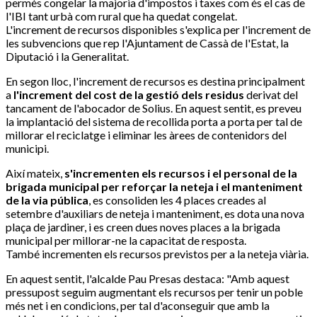
permès congelar la majoria d'impostos i taxes com és el cas de
l'IBI tant urbà com rural que ha quedat congelat.
L'increment de recursos disponibles s'explica per l'increment de
les subvencions que rep l'Ajuntament de Cassà de l'Estat, la
Diputació i la Generalitat.
En segon lloc, l'increment de recursos es destina principalment
a
l'increment del cost de la gestió dels residus
derivat del
tancament de l'abocador de Solius. En aquest sentit, es preveu
la implantació del sistema de recollida porta a porta per tal de
millorar el reciclatge i eliminar les àrees de contenidors del
municipi.
Així mateix,
s'incrementen els recursos i el personal de la
brigada municipal per reforçar la neteja i el manteniment
de la via pública
, es consoliden les 4 places creades al
setembre d'auxiliars de neteja i manteniment, es dota una nova
plaça de jardiner, i es creen dues noves places a la brigada
municipal per millorar-ne la capacitat de resposta.
També incrementen els recursos previstos per a la neteja viària.
En aquest sentit, l'alcalde Pau Presas destaca: "Amb aquest
pressupost seguim augmentant els recursos per tenir un poble
més net i en condicions, per tal d'aconseguir que amb la