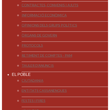
CONTRACTES, CONVENIS I AJUTS
INFORMACIÓ ECONÒMICA
OPINIONS DELS GRUPS POLÍTICS
ÒRGANS DE GOVERN
PROTOCOLS
RETIMENT DE COMPTES - PAM
TAULER D'ANUNCIS
EL POBLE
CIUTADANIA
ENTITATS CASSANENQUES
FESTES I FIRES