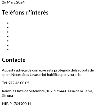
26 Març 2024
Telèfons d'interès
Cassà Jove
669 166 000
Centre Cultural Sala Galà
972 462 820
Esports (zona esportiva)
972 461 527
Promoció Econòmica
972 462 821
Ràdio Cassà
972 463 777
Serveis Socials
972 460 851
Xaloc
972 900 235
Contacte
Aquesta adreça de correu-e està protegida dels robots de
spam.Necessites Javascript habilitat per veure-la.
Tel. 972 46 00 05
Rambla Onze de Setembre, 107, 17244 Cassà de la Selva,
Girona
NIF. P1704900-H