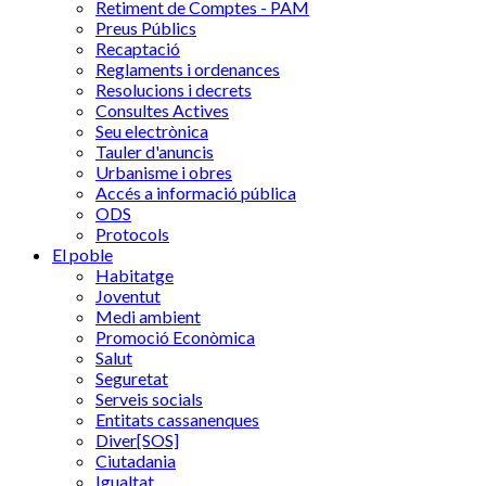
Retiment de Comptes - PAM
Preus Públics
Recaptació
Reglaments i ordenances
Resolucions i decrets
Consultes Actives
Seu electrònica
Tauler d'anuncis
Urbanisme i obres
Accés a informació pública
ODS
Protocols
El poble
Habitatge
Joventut
Medi ambient
Promoció Econòmica
Salut
Seguretat
Serveis socials
Entitats cassanenques
Diver[SOS]
Ciutadania
Igualtat