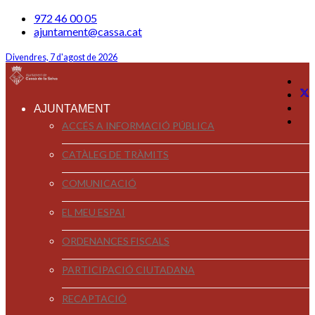
972 46 00 05
ajuntament@cassa.cat
Divendres, 7 d'agost de 2026
AJUNTAMENT
ACCÉS A INFORMACIÓ PÚBLICA
CATÀLEG DE TRÀMITS
COMUNICACIÓ
EL MEU ESPAI
ORDENANCES FISCALS
PARTICIPACIÓ CIUTADANA
RECAPTACIÓ