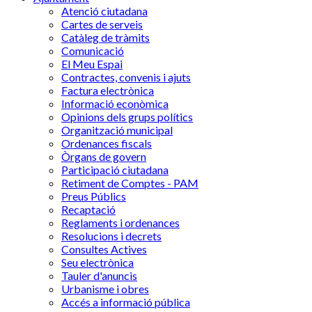
Atenció ciutadana
Cartes de serveis
Catàleg de tràmits
Comunicació
El Meu Espai
Contractes, convenis i ajuts
Factura electrònica
Informació econòmica
Opinions dels grups polítics
Organització municipal
Ordenances fiscals
Òrgans de govern
Participació ciutadana
Retiment de Comptes - PAM
Preus Públics
Recaptació
Reglaments i ordenances
Resolucions i decrets
Consultes Actives
Seu electrònica
Tauler d'anuncis
Urbanisme i obres
Accés a informació pública