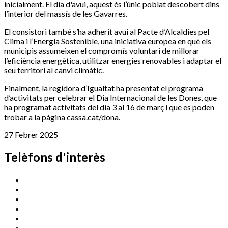
inicialment. El dia d'avui, aquest és l’únic poblat descobert dins
l’interior del massís de les Gavarres.
El consistori també s’ha adherit avui al Pacte d’Alcaldies pel
Clima i l’Energia Sostenible, una iniciativa europea en què els
municipis assumeixen el compromís voluntari de millorar
l’eficiència energètica, utilitzar energies renovables i adaptar el
seu territori al canvi climàtic.
Finalment, la regidora d’Igualtat ha presentat el programa
d’activitats per celebrar el Dia Internacional de les Dones, que
ha programat activitats del dia 3 al 16 de març i que es poden
trobar a la pàgina cassa.cat/dona.
27 Febrer 2025
Telèfons d'interès
Cassà Jove
669 166 000
Centre Cultural Sala Galà
972 462 820
Esports (zona esportiva)
972 461 527
Promoció Econòmica
972 462 821
Ràdio Cassà
972 463 777
Serveis Socials
972 460 851