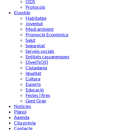
ODS
Protocols
El poble
Habitatge
Joventut
Medi ambient
Promoció Econòmica
Salut
Seguretat
Serveis socials
Entitats cassanenques
Diver[SOS]
Ciutadania
Igualtat
Cultura
Esports
Educació
Festes i fires
Gent Gran
Notícies
Plànol
Agenda
Cita prèvia
Contacte