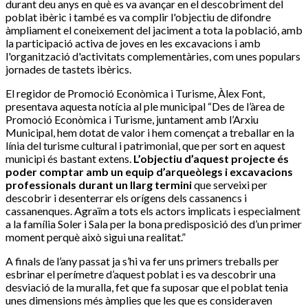
durant deu anys en què es va avançar en el descobriment del
poblat ibèric i també es va complir l'objectiu de difondre
àmpliament el coneixement del jaciment a tota la població, amb
la participació activa de joves en les excavacions i amb
l'organització d'activitats complementàries, com unes populars
jornades de tastets ibèrics.
El regidor de Promoció Econòmica i Turisme, Àlex Font,
presentava aquesta notícia al ple municipal “Des de l’àrea de
Promoció Econòmica i Turisme, juntament amb l’Arxiu
Municipal, hem dotat de valor i hem començat a treballar en la
línia del turisme cultural i patrimonial, que per sort en aquest
municipi és bastant extens.
L’objectiu d’aquest projecte és
poder comptar amb un equip d’arqueòlegs i excavacions
professionals durant un llarg termini
que serveixi per
descobrir i desenterrar els orígens dels cassanencs i
cassanenques. Agraïm a tots els actors implicats i especialment
a la família Soler i Sala per la bona predisposició des d’un primer
moment perquè això sigui una realitat.”
A finals de l’any passat ja s’hi va fer uns primers treballs per
esbrinar el perímetre d’aquest poblat i es va descobrir una
desviació de la muralla, fet que fa suposar que el poblat tenia
unes dimensions més àmplies que les que es consideraven