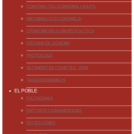
CONTRACTES, CONVENIS I AJUTS
INFORMACIÓ ECONÒMICA
OPINIONS DELS GRUPS POLÍTICS
ÒRGANS DE GOVERN
PROTOCOLS
RETIMENT DE COMPTES - PAM
TAULER D'ANUNCIS
EL POBLE
CIUTADANIA
ENTITATS CASSANENQUES
FESTES I FIRES