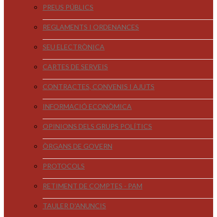
PREUS PÚBLICS
REGLAMENTS I ORDENANCES
SEU ELECTRÒNICA
CARTES DE SERVEIS
CONTRACTES, CONVENIS I AJUTS
INFORMACIÓ ECONÒMICA
OPINIONS DELS GRUPS POLÍTICS
ÒRGANS DE GOVERN
PROTOCOLS
RETIMENT DE COMPTES - PAM
TAULER D'ANUNCIS