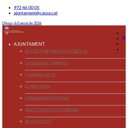
972 46 00 05
ajuntament@cassa.cat
Dijous, 6 d'agost de 2026
AJUNTAMENT
ACCÉS A INFORMACIÓ PÚBLICA
CATÀLEG DE TRÀMITS
COMUNICACIÓ
EL MEU ESPAI
ORDENANCES FISCALS
PARTICIPACIÓ CIUTADANA
RECAPTACIÓ