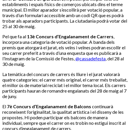
establiments i espais físics de comerços ubicats dins el terme
municipal. El millor aparador s’escollirà per votació popular, a
través d’un formulari accessible amb un codi QR que es podrà
trobar als aparadors participants. La ciutadania podrà votar del
25 al 30 de maig.
Pel que fa al
13è Concurs d’Engalanament de Carrers
,
incorpora una categoria de votació popular. A banda dels
premis que atorgarà el jurat, els veïns i veïnes podran escollir el
seu carrer preferit a través d’una enquesta que es publicarà a
l’Instagram de la Comissió de Festes,
@cassadefesta
, del 28 al
30 de maig.
La temàtica del concurs de carrers és lliure i el jurat valorarà
quatre categories: el carrer més original, el carrer més treballat,
el millor ús de material reciclat i el millor tema local. Els carrers
participants hauran de romandre engalanats del 28 de maig al 7
de juny.
El
7è Concurs d’Engalanament de Balcons
continuarà
reconeixent l’originalitat, la qualitat artística i el disseny de les
propostes. Hi poden participar els balcons de manera
individual, sempre que el carrer on es trobin no estigui inscrit al
concurs d’engalanament de carrers.