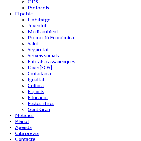
ODS
Protocols
El poble
Habitatge
Joventut
Medi ambient
Promoció Econòmica
Salut
Seguretat
Serveis socials
Entitats cassanenques
Diver[SOS]
Ciutadania
Igualtat
Cultura
Esports
Educació
Festes i fires
Gent Gran
Notícies
Plànol
Agenda
Cita prèvia
Contacte