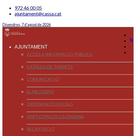
972 46 00 05
ajuntament@cassa.cat
Divendres, 7 d'agost de 2026
AJUNTAMENT
ACCÉS A INFORMACIÓ PÚBLICA
CATÀLEG DE TRÀMITS
COMUNICACIÓ
EL MEU ESPAI
ORDENANCES FISCALS
PARTICIPACIÓ CIUTADANA
RECAPTACIÓ