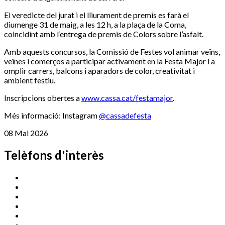
El veredicte del jurat i el lliurament de premis es farà el
diumenge 31 de maig, a les 12 h, a la plaça de la Coma,
coincidint amb l’entrega de premis de Colors sobre l’asfalt.
Amb aquests concursos, la Comissió de Festes vol animar veïns,
veïnes i comerços a participar activament en la Festa Major i a
omplir carrers, balcons i aparadors de color, creativitat i
ambient festiu.
Inscripcions obertes a
www.cassa.cat/festamajor
.
Més informació: Instagram
@cassadefesta
08 Mai 2026
Telèfons d'interès
Cassà Jove
669 166 000
Centre Cultural Sala Galà
972 462 820
Esports (zona esportiva)
972 461 527
Promoció Econòmica
972 462 821
Ràdio Cassà
972 463 777
Serveis Socials
972 460 851