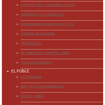
CONTRACTES, CONVENIS I AJUTS
INFORMACIÓ ECONÒMICA
OPINIONS DELS GRUPS POLÍTICS
ÒRGANS DE GOVERN
PROTOCOLS
RETIMENT DE COMPTES - PAM
TAULER D'ANUNCIS
EL POBLE
CIUTADANIA
ENTITATS CASSANENQUES
FESTES I FIRES