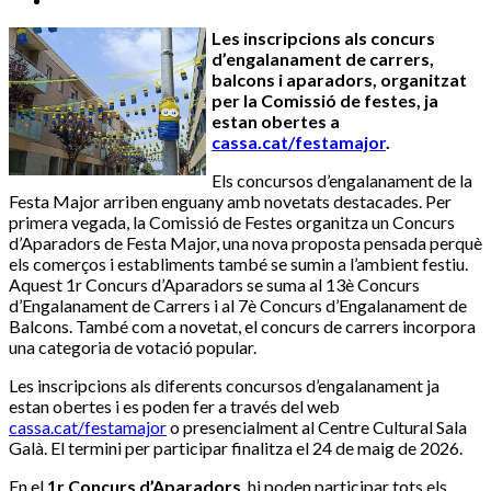
Les inscripcions als concurs
d’engalanament de carrers,
balcons i aparadors, organitzat
per la Comissió de festes, ja
estan obertes a
cassa.cat/festamajor
.
Els concursos d’engalanament de la
Festa Major arriben enguany amb novetats destacades. Per
primera vegada, la Comissió de Festes organitza un Concurs
d’Aparadors de Festa Major, una nova proposta pensada perquè
els comerços i establiments també se sumin a l’ambient festiu.
Aquest 1r Concurs d’Aparadors se suma al 13è Concurs
d’Engalanament de Carrers i al 7è Concurs d’Engalanament de
Balcons. També com a novetat, el concurs de carrers incorpora
una categoria de votació popular.
Les inscripcions als diferents concursos d’engalanament ja
estan obertes i es poden fer a través del web
cassa.cat/festamajor
o presencialment al Centre Cultural Sala
Galà. El termini per participar finalitza el 24 de maig de 2026.
En el
1r Concurs d’Aparadors
, hi poden participar tots els