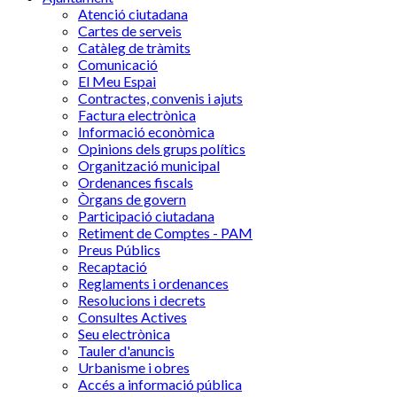
Atenció ciutadana
Cartes de serveis
Catàleg de tràmits
Comunicació
El Meu Espai
Contractes, convenis i ajuts
Factura electrònica
Informació econòmica
Opinions dels grups polítics
Organització municipal
Ordenances fiscals
Òrgans de govern
Participació ciutadana
Retiment de Comptes - PAM
Preus Públics
Recaptació
Reglaments i ordenances
Resolucions i decrets
Consultes Actives
Seu electrònica
Tauler d'anuncis
Urbanisme i obres
Accés a informació pública