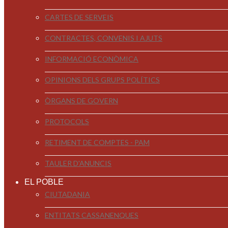
CARTES DE SERVEIS
CONTRACTES, CONVENIS I AJUTS
INFORMACIÓ ECONÒMICA
OPINIONS DELS GRUPS POLÍTICS
ÒRGANS DE GOVERN
PROTOCOLS
RETIMENT DE COMPTES - PAM
TAULER D'ANUNCIS
EL POBLE
CIUTADANIA
ENTITATS CASSANENQUES