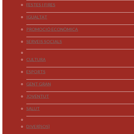
FESTES I FIRES
IGUALTAT
PROMOCIÓ ECONÒMICA
SERVEIS SOCIALS
CULTURA
ESPORTS
GENT GRAN
JOVENTUT
SALUT
DIVER[SOS]