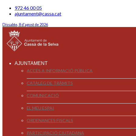
972 46 00 05
ajuntament@cassa.cat
Dissabte, 8 d'agost de 2026
AJUNTAMENT
ACCÉS A INFORMACIÓ PÚBLICA
CATÀLEG DE TRÀMITS
COMUNICACIÓ
EL MEU ESPAI
ORDENANCES FISCALS
PARTICIPACIÓ CIUTADANA