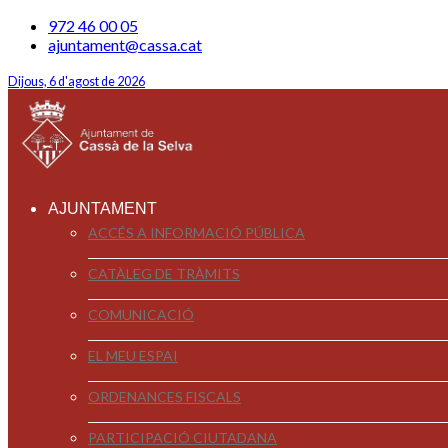
972 46 00 05
ajuntament@cassa.cat
Dijous, 6 d'agost de 2026
AJUNTAMENT
ACCÉS A INFORMACIÓ PÚBLICA
CATÀLEG DE TRÀMITS
COMUNICACIÓ
EL MEU ESPAI
ORDENANCES FISCALS
PARTICIPACIÓ CIUTADANA