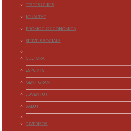
FESTES I FIRES
IGUALTAT
PROMOCIÓ ECONÒMICA
SERVEIS SOCIALS
CULTURA
ESPORTS
GENT GRAN
JOVENTUT
SALUT
DIVER[SOS]