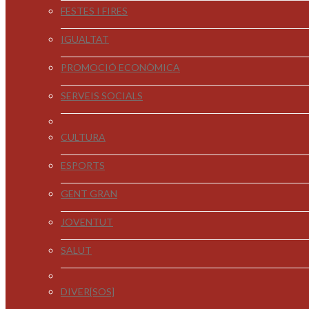
FESTES I FIRES
IGUALTAT
PROMOCIÓ ECONÒMICA
SERVEIS SOCIALS
CULTURA
ESPORTS
GENT GRAN
JOVENTUT
SALUT
DIVER[SOS]