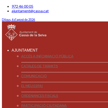
972 46 00 05
ajuntament@cassa.cat
Dijous, 6 d'agost de 2026
AJUNTAMENT
ACCÉS A INFORMACIÓ PÚBLICA
CATÀLEG DE TRÀMITS
COMUNICACIÓ
EL MEU ESPAI
ORDENANCES FISCALS
PARTICIPACIÓ CIUTADANA