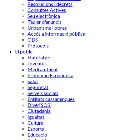
Resolucions i decrets
Consultes Actives
Seu electrònica
Tauler d'anuncis
Urbanisme i obres
Accés a informació pública
ODS
Protocols
El poble
Habitatge
Joventut
Medi ambient
Promoció Econòmica
Salut
Seguretat
Serveis socials
Entitats cassanenques
Diver[SOS]
Ciutadania
Igualtat
Cultura
Esports
Educació