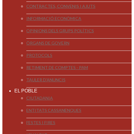
CONTRACTES, CONVENIS I AJUTS
INFORMACIÓ ECONÒMICA
OPINIONS DELS GRUPS POLÍTICS
ÒRGANS DE GOVERN
PROTOCOLS
RETIMENT DE COMPTES - PAM
TAULER D'ANUNCIS
EL POBLE
CIUTADANIA
ENTITATS CASSANENQUES
FESTES I FIRES