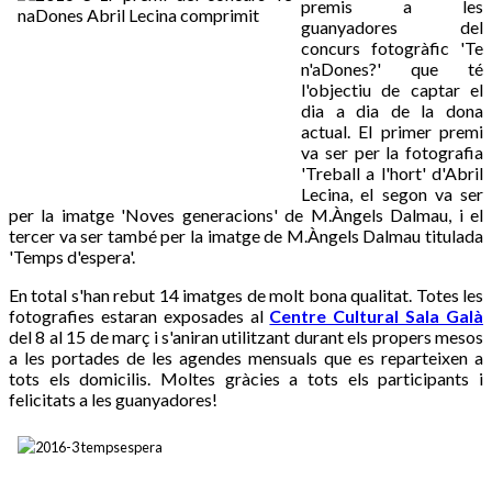
premis a les
guanyadores del
concurs fotogràfic 'Te
n'aDones?' que té
l'objectiu de captar el
dia a dia de la dona
actual. El primer premi
va ser per la fotografia
'Treball a l'hort' d'Abril
Lecina, el segon va ser
per la imatge 'Noves generacions' de M.Àngels Dalmau, i el
tercer va ser també per la imatge de M.Àngels Dalmau titulada
'Temps d'espera'.
En total s'han rebut 14 imatges de molt bona qualitat. Totes les
fotografies estaran exposades al
Centre Cultural Sala Galà
del 8 al 15 de març i s'aniran utilitzant durant els propers mesos
a les portades de les agendes mensuals que es reparteixen a
tots els domicilis. Moltes gràcies a tots els participants i
felicitats a les guanyadores!