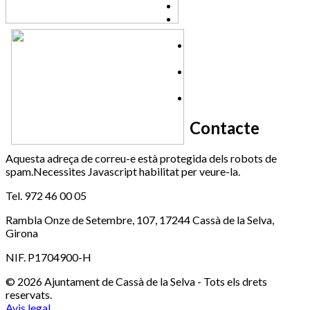
Esports (zona esportiva)
Promoció
669 166 000
Econòmica
972 462 820
Ràdio
972 461 527
Cassà
972 462 821
Serveis
972 463 777
Socials
Xaloc
972 460 851
972 900 235
Contacte
Aquesta adreça de correu-e està protegida dels robots de
spam.Necessites Javascript habilitat per veure-la.
Tel. 972 46 00 05
Rambla Onze de Setembre, 107, 17244 Cassà de la Selva,
Girona
NIF. P1704900-H
© 2026 Ajuntament de Cassà de la Selva - Tots els drets
reservats.
Avis legal