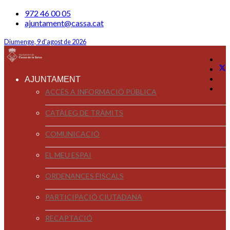
972 46 00 05
ajuntament@cassa.cat
Diumenge, 9 d'agost de 2026
AJUNTAMENT
ACCÉS A INFORMACIÓ PÚBLICA
CATÀLEG DE TRÀMITS
COMUNICACIÓ
EL MEU ESPAI
ORDENANCES FISCALS
PARTICIPACIÓ CIUTADANA
RECAPTACIÓ