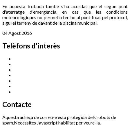
En aquesta trobada també s'ha acordat que el segon punt
d'aterratge d'emergència, en cas que les condicions
meteorològiques no permetin fer-ho al punt fixat pel protocol,
sigui el terreny de davant de la piscina municipal.
04 Agost 2016
Telèfons d'interès
Cassà Jove
669 166 000
Centre Cultural Sala Galà
972 462 820
Esports (zona esportiva)
972 461 527
Promoció Econòmica
972 462 821
Ràdio Cassà
972 463 777
Serveis Socials
972 460 851
Xaloc
972 900 235
Contacte
Aquesta adreça de correu-e està protegida dels robots de
spam.Necessites Javascript habilitat per veure-la.