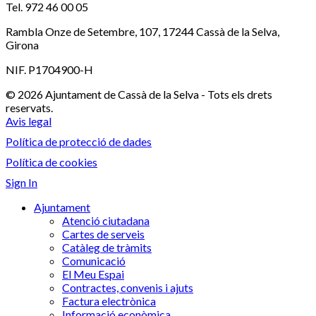
Tel. 972 46 00 05
Rambla Onze de Setembre, 107, 17244 Cassà de la Selva,
Girona
NIF. P1704900-H
© 2026 Ajuntament de Cassà de la Selva - Tots els drets
reservats.
Avis legal
Política de protecció de dades
Política de cookies
Sign In
Ajuntament
Atenció ciutadana
Cartes de serveis
Catàleg de tràmits
Comunicació
El Meu Espai
Contractes, convenis i ajuts
Factura electrònica
Informació econòmica