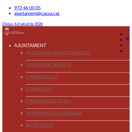
972 46 00 05
ajuntament@cassa.cat
Dijous, 6 d'agost de 2026
AJUNTAMENT
ACCÉS A INFORMACIÓ PÚBLICA
CATÀLEG DE TRÀMITS
COMUNICACIÓ
EL MEU ESPAI
ORDENANCES FISCALS
PARTICIPACIÓ CIUTADANA
RECAPTACIÓ