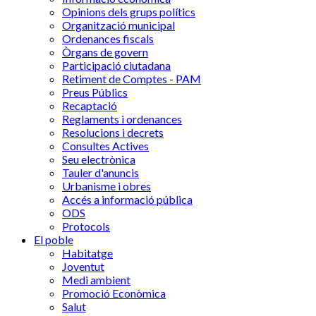
Opinions dels grups polítics
Organització municipal
Ordenances fiscals
Òrgans de govern
Participació ciutadana
Retiment de Comptes - PAM
Preus Públics
Recaptació
Reglaments i ordenances
Resolucions i decrets
Consultes Actives
Seu electrònica
Tauler d'anuncis
Urbanisme i obres
Accés a informació pública
ODS
Protocols
El poble
Habitatge
Joventut
Medi ambient
Promoció Econòmica
Salut