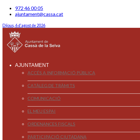
972 46 00 05
ajuntament@cassa.cat
Dijous, 6 d'agost de 2026
AJUNTAMENT
ACCÉS A INFORMACIÓ PÚBLICA
CATÀLEG DE TRÀMITS
COMUNICACIÓ
EL MEU ESPAI
ORDENANCES FISCALS
PARTICIPACIÓ CIUTADANA