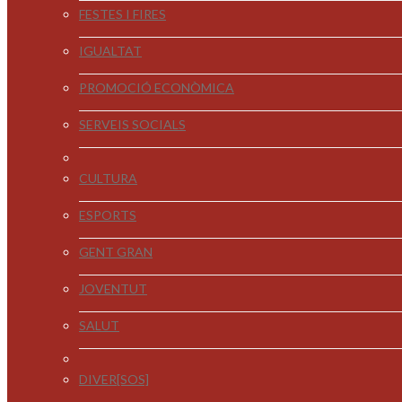
FESTES I FIRES
IGUALTAT
PROMOCIÓ ECONÒMICA
SERVEIS SOCIALS
CULTURA
ESPORTS
GENT GRAN
JOVENTUT
SALUT
DIVER[SOS]