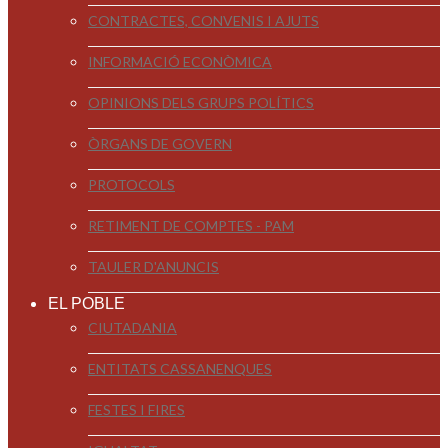
CONTRACTES, CONVENIS I AJUTS
INFORMACIÓ ECONÒMICA
OPINIONS DELS GRUPS POLÍTICS
ÒRGANS DE GOVERN
PROTOCOLS
RETIMENT DE COMPTES - PAM
TAULER D'ANUNCIS
EL POBLE
CIUTADANIA
ENTITATS CASSANENQUES
FESTES I FIRES