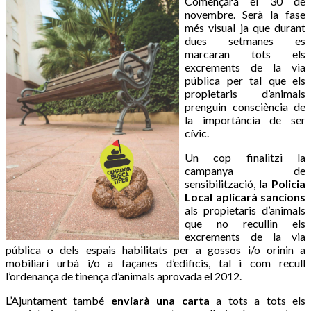
Començarà el 30 de
novembre. Serà la fase
més visual ja que durant
dues setmanes es
marcaran tots els
excrements de la via
pública per tal que els
propietaris d’animals
prenguin consciència de
la importància de ser
cívic.
Un cop finalitzi la
campanya de
sensibilització,
la Policia
Local aplicarà sancions
als propietaris d’animals
que no recullin els
excrements de la via
pública o dels espais habilitats per a gossos i/o orinin a
mobiliari urbà i/o a façanes d’edificis, tal i com recull
l’ordenança de tinença d’animals aprovada el 2012.
L’Ajuntament també
enviarà una carta
a tots a tots els