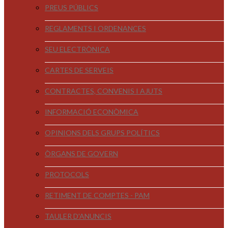
PREUS PÚBLICS
REGLAMENTS I ORDENANCES
SEU ELECTRÒNICA
CARTES DE SERVEIS
CONTRACTES, CONVENIS I AJUTS
INFORMACIÓ ECONÒMICA
OPINIONS DELS GRUPS POLÍTICS
ÒRGANS DE GOVERN
PROTOCOLS
RETIMENT DE COMPTES - PAM
TAULER D'ANUNCIS