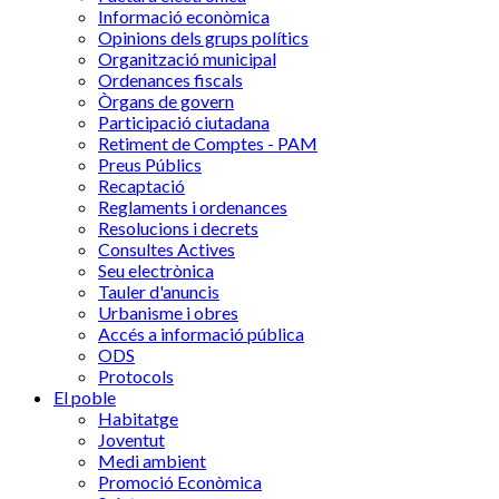
Informació econòmica
Opinions dels grups polítics
Organització municipal
Ordenances fiscals
Òrgans de govern
Participació ciutadana
Retiment de Comptes - PAM
Preus Públics
Recaptació
Reglaments i ordenances
Resolucions i decrets
Consultes Actives
Seu electrònica
Tauler d'anuncis
Urbanisme i obres
Accés a informació pública
ODS
Protocols
El poble
Habitatge
Joventut
Medi ambient
Promoció Econòmica