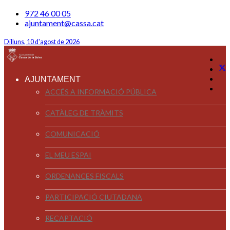
972 46 00 05
ajuntament@cassa.cat
Dilluns, 10 d'agost de 2026
AJUNTAMENT
ACCÉS A INFORMACIÓ PÚBLICA
CATÀLEG DE TRÀMITS
COMUNICACIÓ
EL MEU ESPAI
ORDENANCES FISCALS
PARTICIPACIÓ CIUTADANA
RECAPTACIÓ