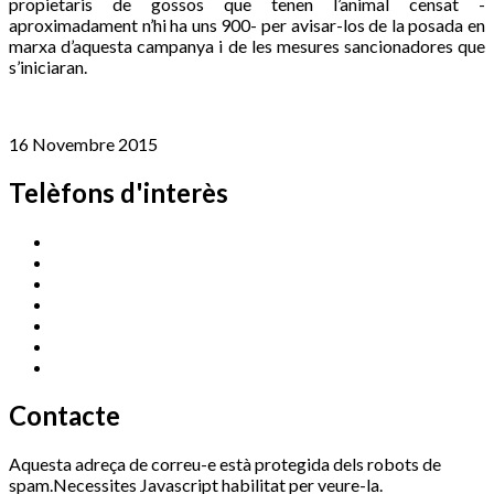
propietaris de gossos que tenen l’animal censat -
aproximadament n’hi ha uns 900- per avisar-los de la posada en
marxa d’aquesta campanya i de les mesures sancionadores que
s’iniciaran.
16 Novembre 2015
Telèfons d'interès
Cassà Jove
669 166 000
Centre Cultural Sala Galà
972 462 820
Esports (zona esportiva)
972 461 527
Promoció Econòmica
972 462 821
Ràdio Cassà
972 463 777
Serveis Socials
972 460 851
Xaloc
972 900 235
Contacte
Aquesta adreça de correu-e està protegida dels robots de
spam.Necessites Javascript habilitat per veure-la.