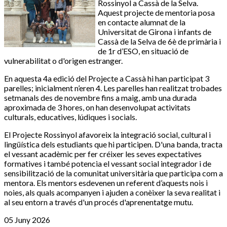
Rossinyol a Cassà de la Selva.
Aquest projecte de mentoria posa
en contacte alumnat de la
Universitat de Girona i infants de
Cassà de la Selva de 6è de primària i
de 1r d’ESO, en situació de
vulnerabilitat o d'origen estranger.
En aquesta 4a edició del Projecte a Cassà hi han participat 3
parelles; inicialment n’eren 4. Les parelles han realitzat trobades
setmanals des de novembre fins a maig, amb una durada
aproximada de 3 hores, on han desenvolupat activitats
culturals, educatives, lúdiques i socials.
El Projecte Rossinyol afavoreix la integració social, cultural i
lingüística dels estudiants que hi participen. D'una banda, tracta
el vessant acadèmic per fer créixer les seves expectatives
formatives i també potencia el vessant social integrador i de
sensibilització de la comunitat universitària que participa com a
mentora. Els mentors esdevenen un referent d’aquests nois i
noies, als quals acompanyen i ajuden a conèixer la seva realitat i
al seu entorn a través d'un procés d'aprenentatge mutu.
05 Juny 2026