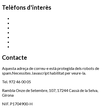
Telèfons d'interès
Cassà Jove
669 166 000
Centre Cultural Sala Galà
972 462 820
Esports (zona esportiva)
972 461 527
Promoció Econòmica
972 462 821
Ràdio Cassà
972 463 777
Serveis Socials
972 460 851
Xaloc
972 900 235
Contacte
Aquesta adreça de correu-e està protegida dels robots de
spam.Necessites Javascript habilitat per veure-la.
Tel. 972 46 00 05
Rambla Onze de Setembre, 107, 17244 Cassà de la Selva,
Girona
NIF. P1704900-H