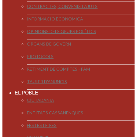
CONTRACTES, CONVENIS I AJUTS
INFORMACIÓ ECONÒMICA
OPINIONS DELS GRUPS POLÍTICS
ÒRGANS DE GOVERN
PROTOCOLS
RETIMENT DE COMPTES - PAM
TAULER D'ANUNCIS
EL POBLE
CIUTADANIA
ENTITATS CASSANENQUES
FESTES I FIRES