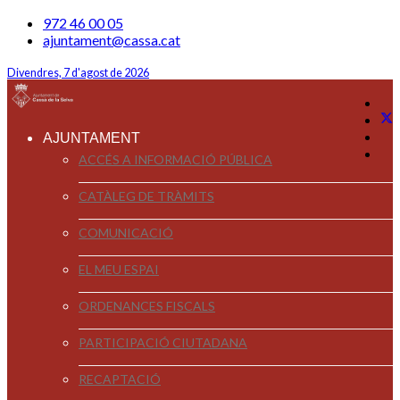
972 46 00 05
ajuntament@cassa.cat
Divendres, 7 d'agost de 2026
AJUNTAMENT
ACCÉS A INFORMACIÓ PÚBLICA
CATÀLEG DE TRÀMITS
COMUNICACIÓ
EL MEU ESPAI
ORDENANCES FISCALS
PARTICIPACIÓ CIUTADANA
RECAPTACIÓ