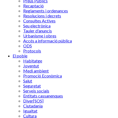
Preus Públics
Recaptació
Reglaments i ordenances
Resolucions i decrets
Consultes Actives
Seu electrònica
Tauler d'anuncis
Urbanisme i obres
Accés a informació pública
ODS
Protocols
El poble
Habitatge
Joventut
Medi ambient
Promoció Econòmica
Salut
Seguretat
Serveis socials
Entitats cassanenques
Diver[SOS]
Ciutadania
Igualtat
Cultura