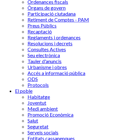
Ordenances fiscals
Òrgans de govern
Participació ciutadana
Retiment de Comptes - PAM
Preus Públics
Recaptació
Reglaments i ordenances
Resolucions i decrets
Consultes Actives
Seu electrònica
Tauler d'anuncis
Urbanisme i obres
Accés a informació pública
ODS
Protocols
El poble
Habitatge
Joventut
Medi ambient
Promoció Econòmica
Salut
Seguretat
Serveis socials
Entitats cassanenques