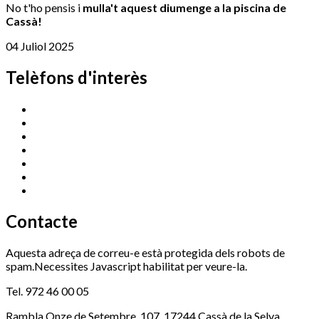
No t'ho pensis i
mulla't aquest diumenge a la piscina de
Cassà!
04 Juliol 2025
Telèfons d'interès
Cassà Jove
669 166 000
Centre Cultural Sala Galà
972 462 820
Esports (zona esportiva)
972 461 527
Promoció Econòmica
972 462 821
Ràdio Cassà
972 463 777
Serveis Socials
972 460 851
Xaloc
972 900 235
Contacte
Aquesta adreça de correu-e està protegida dels robots de
spam.Necessites Javascript habilitat per veure-la.
Tel. 972 46 00 05
Rambla Onze de Setembre, 107, 17244 Cassà de la Selva,