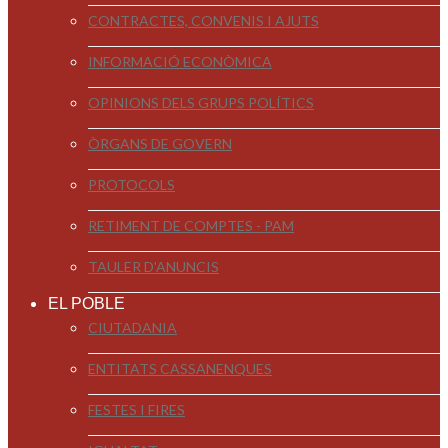
CONTRACTES, CONVENIS I AJUTS
INFORMACIÓ ECONÒMICA
OPINIONS DELS GRUPS POLÍTICS
ÒRGANS DE GOVERN
PROTOCOLS
RETIMENT DE COMPTES - PAM
TAULER D'ANUNCIS
EL POBLE
CIUTADANIA
ENTITATS CASSANENQUES
FESTES I FIRES