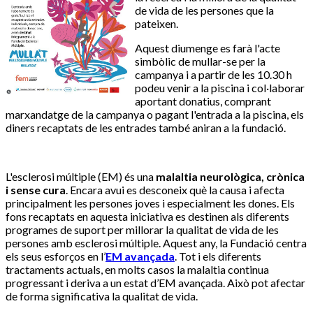
de vida de les persones que la
pateixen.
Aquest diumenge es farà l'acte
simbòlic de mullar-se per la
campanya i a partir de les 10.30 h
podeu venir a la piscina i col·laborar
aportant donatius, comprant
marxandatge de la campanya o pagant l'entrada a la piscina, els
diners recaptats de les entrades també aniran a la fundació.
L'esclerosi múltiple (EM) és una
malaltia neurològica, crònica
i sense cura
. Encara avui es desconeix què la causa i afecta
principalment les persones joves i especialment les dones. Els
fons recaptats en aquesta iniciativa es destinen als diferents
programes de suport per millorar la qualitat de vida de les
persones amb esclerosi múltiple. Aquest any, la Fundació centra
els seus esforços en l’
EM avançada
. Tot i els diferents
tractaments actuals, en molts casos la malaltia continua
progressant i deriva a un estat d’EM avançada. Això pot afectar
de forma significativa la qualitat de vida.