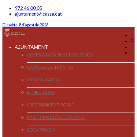
972 46 00 05
ajuntament@cassa.cat
Dissabte, 8 d'agost de 2026
AJUNTAMENT
ACCÉS A INFORMACIÓ PÚBLICA
CATÀLEG DE TRÀMITS
COMUNICACIÓ
EL MEU ESPAI
ORDENANCES FISCALS
PARTICIPACIÓ CIUTADANA
RECAPTACIÓ