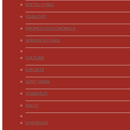
FESTES I FIRES
IGUALTAT
PROMOCIÓ ECONÒMICA
SERVEIS SOCIALS
CULTURA
ESPORTS
GENT GRAN
JOVENTUT
SALUT
DIVER[SOS]