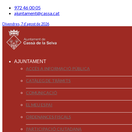
972 46 00 05
ajuntament@cassa.cat
Divendres, 7 d'agost de 2026
AJUNTAMENT
ACCÉS A INFORMACIÓ PÚBLICA
CATÀLEG DE TRÀMITS
COMUNICACIÓ
EL MEU ESPAI
ORDENANCES FISCALS
PARTICIPACIÓ CIUTADANA