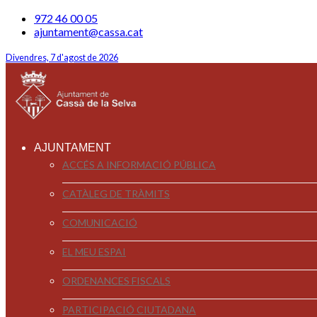
972 46 00 05
ajuntament@cassa.cat
Divendres, 7 d'agost de 2026
AJUNTAMENT
ACCÉS A INFORMACIÓ PÚBLICA
CATÀLEG DE TRÀMITS
COMUNICACIÓ
EL MEU ESPAI
ORDENANCES FISCALS
PARTICIPACIÓ CIUTADANA