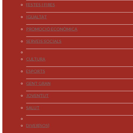
FESTES I FIRES
IGUALTAT
PROMOCIÓ ECONÒMICA
SERVEIS SOCIALS
CULTURA
ESPORTS
GENT GRAN
JOVENTUT
SALUT
DIVER[SOS]