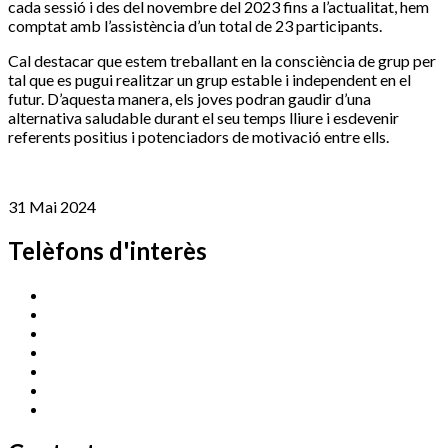
cada sessió i des del novembre del 2023 fins a l’actualitat, hem
comptat amb l’assistència d’un total de 23 participants.
Cal destacar que estem treballant en la consciència de grup per
tal que es pugui realitzar un grup estable i independent en el
futur. D’aquesta manera, els joves podran gaudir d’una
alternativa saludable durant el seu temps lliure i esdevenir
referents positius i potenciadors de motivació entre ells.
31 Mai 2024
Telèfons d'interès
Cassà Jove
669 166 000
Centre Cultural Sala Galà
972 462 820
Esports (zona esportiva)
972 461 527
Promoció Econòmica
972 462 821
Ràdio Cassà
972 463 777
Serveis Socials
972 460 851
Xaloc
972 900 235