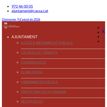
972 46 00 05
ajuntament@cassa.cat
Diumenge, 9 d'agost de 2026
AJUNTAMENT
ACCÉS A INFORMACIÓ PÚBLICA
CATÀLEG DE TRÀMITS
COMUNICACIÓ
EL MEU ESPAI
ORDENANCES FISCALS
PARTICIPACIÓ CIUTADANA
RECAPTACIÓ