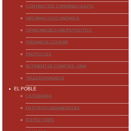
CONTRACTES, CONVENIS I AJUTS
INFORMACIÓ ECONÒMICA
OPINIONS DELS GRUPS POLÍTICS
ÒRGANS DE GOVERN
PROTOCOLS
RETIMENT DE COMPTES - PAM
TAULER D'ANUNCIS
EL POBLE
CIUTADANIA
ENTITATS CASSANENQUES
FESTES I FIRES