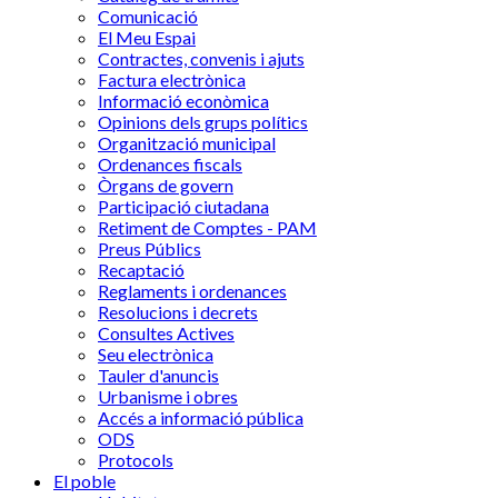
Comunicació
El Meu Espai
Contractes, convenis i ajuts
Factura electrònica
Informació econòmica
Opinions dels grups polítics
Organització municipal
Ordenances fiscals
Òrgans de govern
Participació ciutadana
Retiment de Comptes - PAM
Preus Públics
Recaptació
Reglaments i ordenances
Resolucions i decrets
Consultes Actives
Seu electrònica
Tauler d'anuncis
Urbanisme i obres
Accés a informació pública
ODS
Protocols
El poble