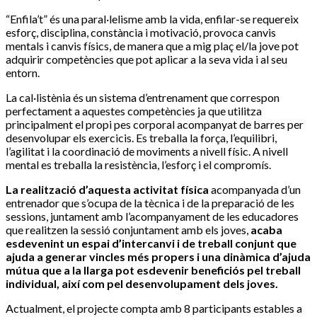
“Enfila’t” és una paral·lelisme amb la vida, enfilar-se requereix
esforç, disciplina, constància i motivació, provoca canvis
mentals i canvis físics, de manera que a mig plaç el/la jove pot
adquirir competències que pot aplicar a la seva vida i al seu
entorn.
La cal·listènia és un sistema d’entrenament que correspon
perfectament a aquestes competències ja que utilitza
principalment el propi pes corporal acompanyat de barres per
desenvolupar els exercicis. Es treballa la força, l’equilibri,
l’agilitat i la coordinació de moviments a nivell físic. A nivell
mental es treballa la resistència, l’esforç i el compromís.
La realització d’aquesta activitat física
acompanyada d’un
entrenador que s’ocupa de la tècnica i de la preparació de les
sessions, juntament amb l’acompanyament de les educadores
que realitzen la sessió conjuntament amb els joves,
acaba
esdevenint un espai d’intercanvi i de treball conjunt que
ajuda a generar vincles més propers i una dinàmica d’ajuda
mútua que a la llarga pot esdevenir beneficiós pel treball
individual, així com pel desenvolupament dels joves.
Actualment, el projecte compta amb 8 participants estables a