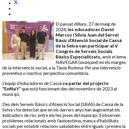
El passat dilluns, 27 de maig de
2024,
les educadores David
Marcos i Sílvia Juan del Servei
Bàsic d’Atenció Social de Cassà
de la Selva van participar al V
Congrés de Serveis Socials
Bàsics Especialitzats,
amb el lema
NAVEGAR (
avançant
) en els marges
de la intervenció social, a la Taula Rodona:
Per una intervenció
preventiva o reactiva: perspectiva comunitària.
L'equip d'educadores de Cassà
va parlar del projecte
"Enfila't"
que està funcionant des del novembre de 2023 al
municipi.
Des dels Serveis Bàsics d’Atenció Social (SBAS) de Cassà de la
Selva s’ha detectat que en els darrers anys han augmentat els
indicadors de risc entre els/les joves del municipi. S’observen
problemes relacionats amb l’autoestima, manca d’habilitats
socials per establir relacions saludables entre iguals i presència