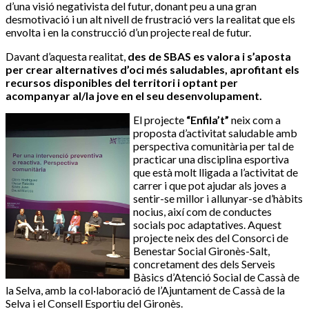
d’una visió negativista del futur, donant peu a una gran
desmotivació i un alt nivell de frustració vers la realitat que els
envolta i en la construcció d’un projecte real de futur.
Davant d’aquesta realitat,
des de SBAS es valora i s’aposta
per crear alternatives d’oci més saludables, aprofitant els
recursos disponibles del territori i optant per
acompanyar al/la jove en el seu desenvolupament.
El projecte
“Enfila’t”
neix com a
proposta d’activitat saludable amb
perspectiva comunitària per tal de
practicar una disciplina esportiva
que està molt lligada a l’activitat de
carrer i que pot ajudar als joves a
sentir-se millor i allunyar-se d’hàbits
nocius, així com de conductes
socials poc adaptatives. Aquest
projecte neix des del Consorci de
Benestar Social Gironès-Salt,
concretament des dels Serveis
Bàsics d’Atenció Social de Cassà de
la Selva, amb la col·laboració de l’Ajuntament de Cassà de la
Selva i el Consell Esportiu del Gironès.