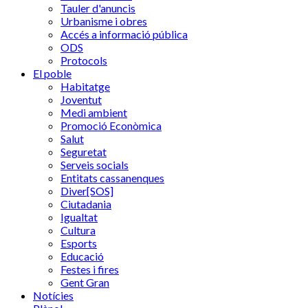
Tauler d'anuncis
Urbanisme i obres
Accés a informació pública
ODS
Protocols
El poble
Habitatge
Joventut
Medi ambient
Promoció Econòmica
Salut
Seguretat
Serveis socials
Entitats cassanenques
Diver[SOS]
Ciutadania
Igualtat
Cultura
Esports
Educació
Festes i fires
Gent Gran
Notícies