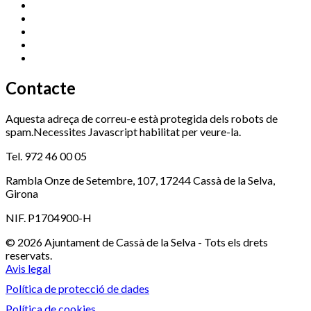
Esports (zona esportiva)
972 461 527
Promoció Econòmica
972 462 821
Ràdio Cassà
972 463 777
Serveis Socials
972 460 851
Xaloc
972 900 235
Contacte
Aquesta adreça de correu-e està protegida dels robots de
spam.Necessites Javascript habilitat per veure-la.
Tel. 972 46 00 05
Rambla Onze de Setembre, 107, 17244 Cassà de la Selva,
Girona
NIF. P1704900-H
© 2026 Ajuntament de Cassà de la Selva - Tots els drets
reservats.
Avis legal
Política de protecció de dades
Política de cookies