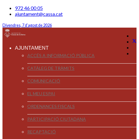
972 46 00 05
ajuntament@cassa.cat
Divendres, 7 d'agost de 2026
AJUNTAMENT
ACCÉS A INFORMACIÓ PÚBLICA
CATÀLEG DE TRÀMITS
COMUNICACIÓ
EL MEU ESPAI
ORDENANCES FISCALS
PARTICIPACIÓ CIUTADANA
RECAPTACIÓ