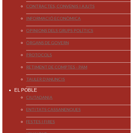
CONTRACTES, CONVENIS I AJUTS
INFORMACIÓ ECONÒMICA
OPINIONS DELS GRUPS POLÍTICS
ÒRGANS DE GOVERN
PROTOCOLS
RETIMENT DE COMPTES - PAM
TAULER D'ANUNCIS
EL POBLE
CIUTADANIA
ENTITATS CASSANENQUES
FESTES I FIRES