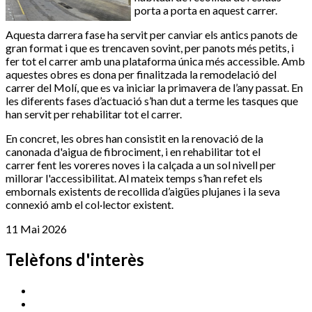
porta a porta en aquest carrer.
Aquesta darrera fase ha servit per canviar els antics panots de
gran format i que es trencaven sovint, per panots més petits, i
fer tot el carrer amb una plataforma única més accessible.
Amb
aquestes obres es dona per finalitzada la remodelació del
carrer del Molí, que es va iniciar la primavera de l’any passat. En
les diferents fases d’actuació s’han dut a terme les tasques que
han servit per rehabilitar tot el carrer.
En concret, les obres han consistit en la renovació de la
canonada d'aigua de fibrociment, i en rehabilitar tot el
carrer fent les voreres noves i la calçada a un sol nivell per
millorar l'accessibilitat. Al mateix temps s’han refet els
embornals existents de recollida d’aigües plujanes i la seva
connexió amb el col·lector existent.
11 Mai 2026
Telèfons d'interès
Cassà Jove
669 166 000
Centre Cultural Sala Galà
972 462 820