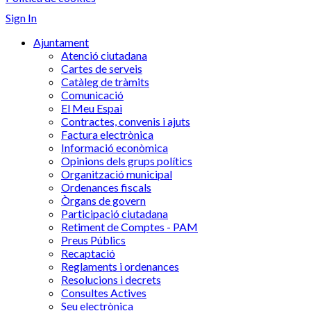
Sign In
Ajuntament
Atenció ciutadana
Cartes de serveis
Catàleg de tràmits
Comunicació
El Meu Espai
Contractes, convenis i ajuts
Factura electrònica
Informació econòmica
Opinions dels grups polítics
Organització municipal
Ordenances fiscals
Òrgans de govern
Participació ciutadana
Retiment de Comptes - PAM
Preus Públics
Recaptació
Reglaments i ordenances
Resolucions i decrets
Consultes Actives
Seu electrònica