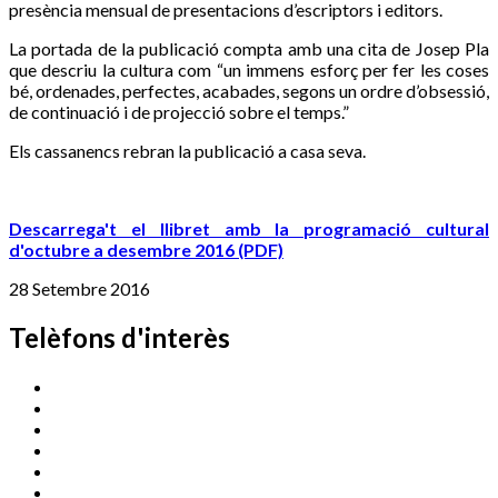
presència mensual de presentacions d’escriptors i editors.
La portada de la publicació compta amb una cita de Josep Pla
que descriu la cultura com “un immens esforç per fer les coses
bé, ordenades, perfectes, acabades, segons un ordre d’obsessió,
de continuació i de projecció sobre el temps.”
Els cassanencs rebran la publicació a casa seva.
Descarrega't el llibret amb la programació cultural
d'octubre a desembre 2016 (PDF)
28 Setembre 2016
Telèfons d'interès
Cassà Jove
669 166 000
Centre Cultural Sala Galà
972 462 820
Esports (zona esportiva)
972 461 527
Promoció Econòmica
972 462 821
Ràdio Cassà
972 463 777
Serveis Socials
972 460 851