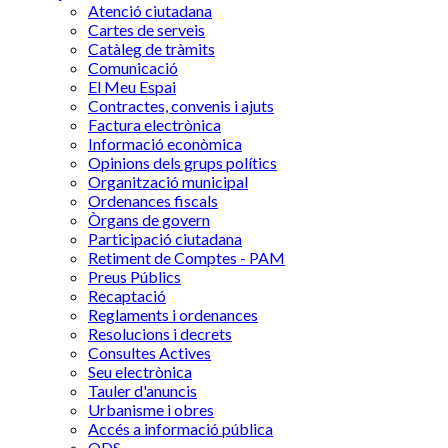
Atenció ciutadana
Cartes de serveis
Catàleg de tràmits
Comunicació
El Meu Espai
Contractes, convenis i ajuts
Factura electrònica
Informació econòmica
Opinions dels grups polítics
Organització municipal
Ordenances fiscals
Òrgans de govern
Participació ciutadana
Retiment de Comptes - PAM
Preus Públics
Recaptació
Reglaments i ordenances
Resolucions i decrets
Consultes Actives
Seu electrònica
Tauler d'anuncis
Urbanisme i obres
Accés a informació pública
ODS