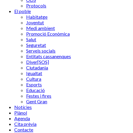
Protocols
El poble
Habitatge
Joventut
Medi ambient
Promoció Econòmica
Salut
Seguretat
Serveis socials
Entitats cassanenques
Diver[SOS]
Ciutadania
Igualtat
Cultura
Esports
Educació
Festes i fires
Gent Gran
Notícies
Plànol
Agenda
Cita prèvia
Contacte