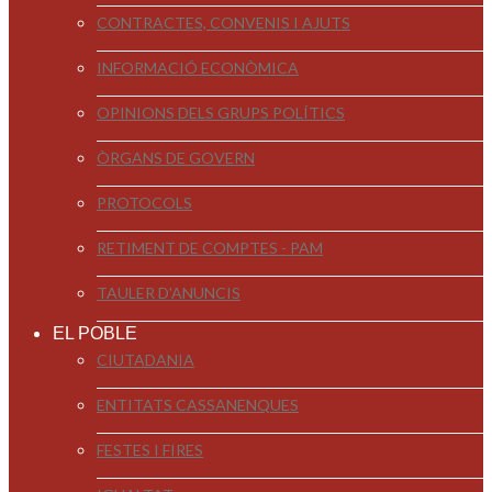
CONTRACTES, CONVENIS I AJUTS
INFORMACIÓ ECONÒMICA
OPINIONS DELS GRUPS POLÍTICS
ÒRGANS DE GOVERN
PROTOCOLS
RETIMENT DE COMPTES - PAM
TAULER D'ANUNCIS
EL POBLE
CIUTADANIA
ENTITATS CASSANENQUES
FESTES I FIRES