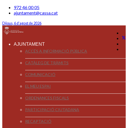
972 46 00 05
ajuntament@cassa.cat
Dijous, 6 d'agost de 2026
AJUNTAMENT
ACCÉS A INFORMACIÓ PÚBLICA
CATÀLEG DE TRÀMITS
COMUNICACIÓ
EL MEU ESPAI
ORDENANCES FISCALS
PARTICIPACIÓ CIUTADANA
RECAPTACIÓ