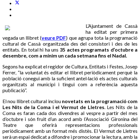
L’Ajuntament de Cassà
ha editat per primera
vegada un llibret (
veure PDF
) que agrupa tota la programació
cultural de Cassà organitzada des del consistori i des de les
entitats. En total hi ha uns
35 actes programats d’octubre a
desembre, com a mínim un cada setmana fins el Nadal.
Segons ha explicat el regidor de Cultura, Entitats i Festes, Josep
Ferrer, “la voluntat és editar el llibret periòdicament perquè la
població conegui amb la suficient antel·lació els actes culturals
organitzats al municipi i tingui com a referència aquesta
publicació”.
El nou llibret cultural inclou
novetats en la programació com
Les Nits de la Coma i el Vermut de Lletres
. Les Nits de la
Coma es faran cada dos divendres al vespre a partir del mes
d’octubre i són fruit d’un acord amb l’Associació Gironina del
Teatre que oferirà representacions professionals
periòdicament amb un format més distès. El Vermut de Lletres
serà un espai dedicat a difondre i promocionar la lectura, amb la